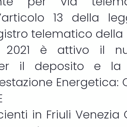
ente per via telem
l’articolo 13 della le
egistro telematico della
o 2021 è attivo il nu
er il deposito e la 
Prestazione Energetica:
E
ienti in Friuli Venezia 