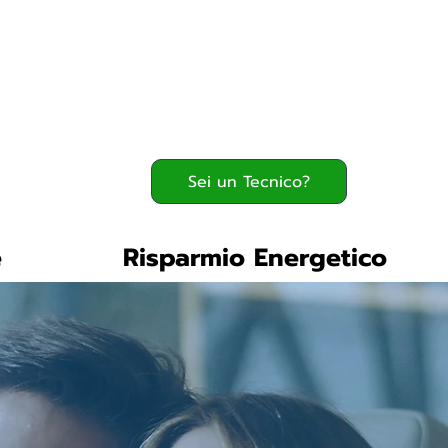
Serve assistenza?
800.200.260
verde
Sei un Tecnico?
e
Risparmio Energetico