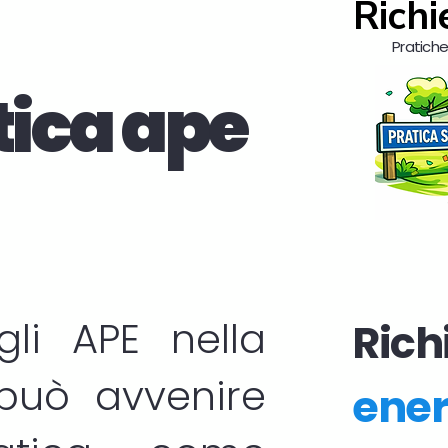
Richi
Pratiche 
tica ape
egli
APE
nella
Richi
 può avvenire
ener