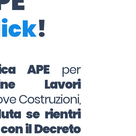
PE
lick
!
tica APE
per
ine Lavori
ove Costruzioni,
uta se rientri
 con il Decreto