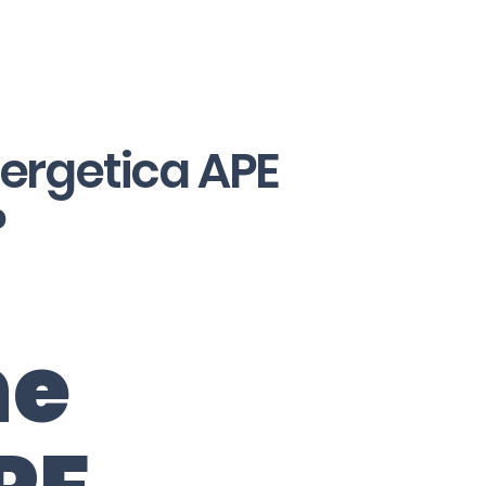
nergetica APE
?
ne