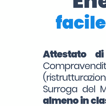
En
facile
Attestato d
Compraven
(ristrutturazio
Surroga del 
almeno in clas