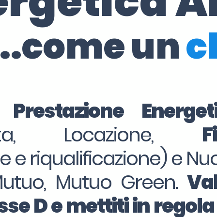
ergetica A
..come un
c
i Prestazione Energe
dita, Locazione,
F
ne e riqualificazione) e Nu
Mutuo, Mutuo Green.
Val
se D e mettiti in regola