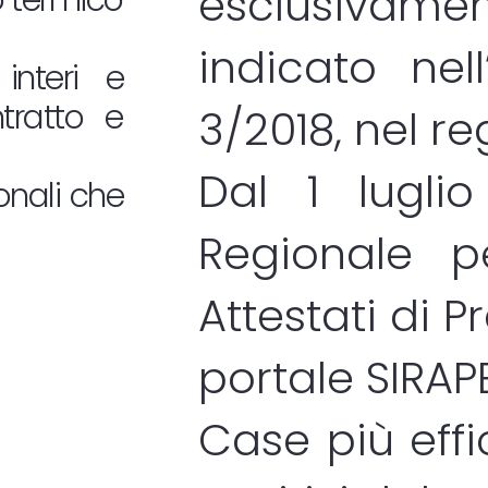
esclusivam
o termico
indicato nel
interi e
ntratto e
3/2018, nel r
Dal 1 lugli
onali che
Regionale p
Attestati di 
portale
SIRAP
Case più effic