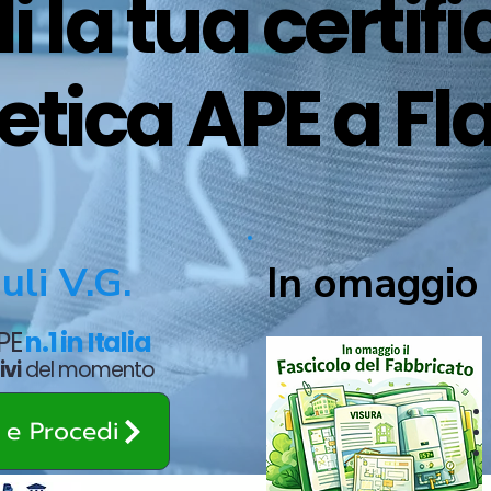
i la tua certif
etica APE a Fl
In omaggio 
uli V.G.
APE
n.1 in Italia
ivi
del momento
o e Procedi