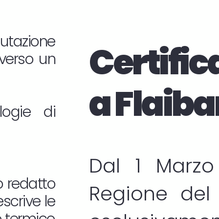
lutazione
Certific
averso un
a Flaib
logie di
Dal 1 Marzo
o redatto
Regione del 
scrive le