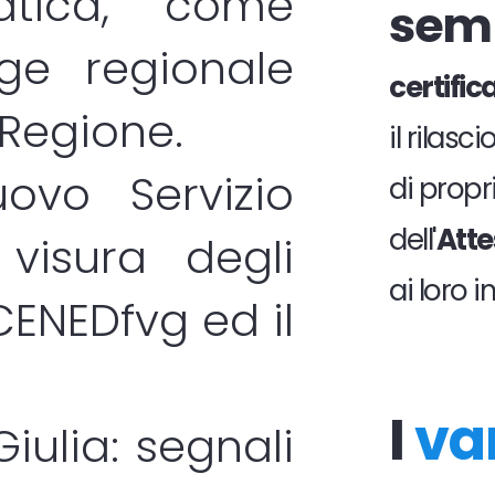
atica, come
sem
gge regionale
certifi
 Regione.
il rilas
ovo Servizio
di propri
dell'
Atte
visura degli
ai loro 
CENEDfvg
ed il
I
va
Giulia: segnali