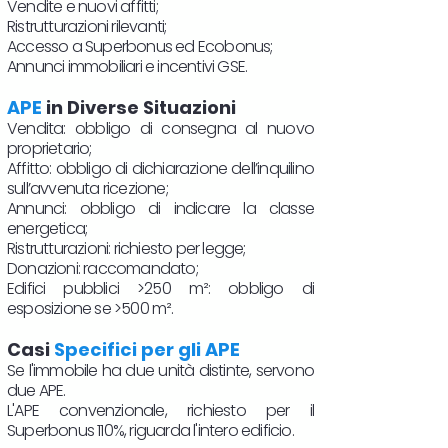
Vendite e nuovi affitti;
Ristrutturazioni rilevanti;
Accesso a Superbonus ed Ecobonus;
Annunci immobiliari e incentivi GSE.
APE
in Diverse Situazioni
Vendita: obbligo di consegna al nuovo
proprietario;
Affitto: obbligo di dichiarazione dell’inquilino
sull’avvenuta ricezione;
Annunci: obbligo di indicare la classe
energetica;
Ristrutturazioni: richiesto per legge;
Donazioni: raccomandato;
Edifici pubblici >250 m²: obbligo di
esposizione se >500 m².
Casi
Specifici per gli APE
Se l'immobile ha due unità distinte, servono
due APE.
L'APE convenzionale, richiesto per il
Superbonus 110%, riguarda l'intero edificio.