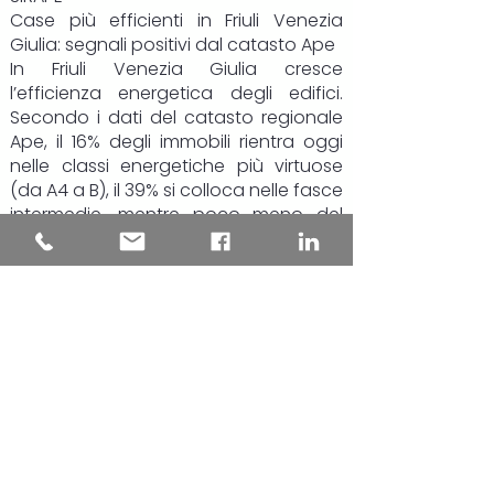
Case più efficienti in Friuli Venezia
Giulia: segnali positivi dal catasto Ape
In Friuli Venezia Giulia cresce
l’efficienza energetica degli edifici.
Secondo i dati del catasto regionale
Ape, il 16% degli immobili rientra oggi
nelle classi energetiche più virtuose
(da A4 a B), il 39% si colloca nelle fasce
intermedie, mentre poco meno del
45% resta nelle classi più energivore, F
e G.
Il dato più rilevante riguarda però gli
ultimi due anni: le certificazioni più
recenti mostrano una chiara
inversione di tendenza. Gli edifici
“green” salgono al 19,4% del totale,
quasi uno su cinque, mentre la quota
di immobili in classe F e G si riduce di
circa 8 punti percentuali, scendendo
al 35,6%.