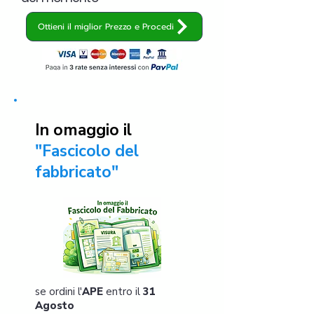
Ottieni il miglior Prezzo e Procedi
In omaggio il
"Fascicolo del
fabbricato"
se ordini l'
APE
entro il
31
Agosto