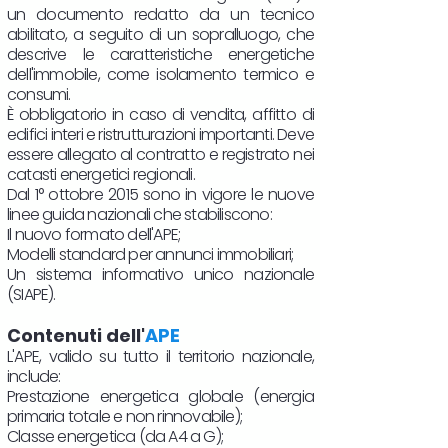
un documento redatto da un tecnico
abilitato, a seguito di un sopralluogo, che
descrive le caratteristiche energetiche
dell'immobile, come isolamento termico e
consumi.
È obbligatorio in caso di vendita, affitto di
edifici interi e ristrutturazioni importanti. Deve
essere allegato al contratto e registrato nei
catasti energetici regionali.
Dal 1° ottobre 2015 sono in vigore le nuove
linee guida nazionali che stabiliscono:
Il nuovo formato dell'APE;
Modelli standard per annunci immobiliari;
Un sistema informativo unico nazionale
(SIAPE).
Contenuti dell'
APE
L'APE, valido su tutto il territorio nazionale,
include:
Prestazione energetica globale (energia
primaria totale e non rinnovabile);
Classe energetica (da A4 a G);