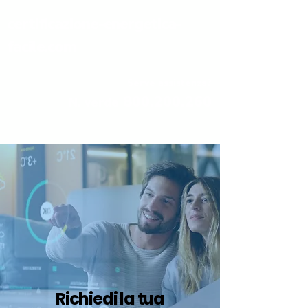
certificazione-energetica-
facile.com
Serve assistenza?
800.200.260
N. verde
Richiedi la tua