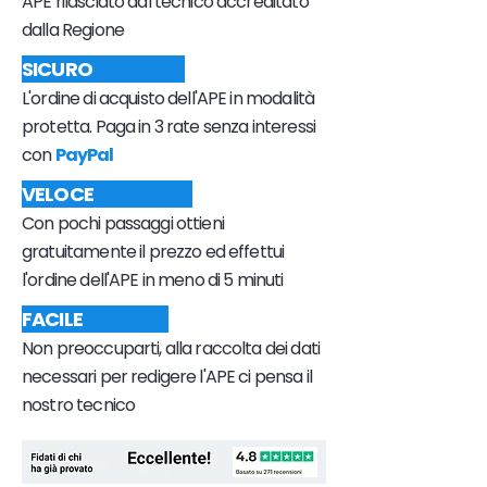
APE rilasciato dal tecnico accreditato
dalla Regione
SICURO
L'ordine di acquisto dell'APE in modalità
protetta. Paga in 3 rate senza interessi
con
PayPal
VELOCE
Con pochi passaggi ottieni
gratuitamente il prezzo ed effettui
l'ordine dell'APE in meno di 5 minuti
FACILE
Non preoccuparti, alla raccolta dei dati
necessari per redigere l'APE ci pensa il
nostro tecnico