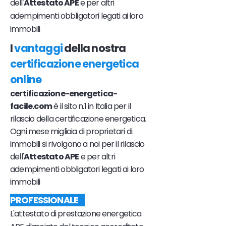
dell'
Attestato APE
e per altri
adempimenti obbligatori legati ai loro
immobili
I
vantaggi
della nostra
certificazione energetica
online
certificazione-energetica-
facile.com
è il sito n.1 in Italia per il
rilascio della certificazione energetica.
Ogni mese migliaia di proprietari di
immobili si rivolgono a noi per il rilascio
dell'
Attestato APE
e per altri
adempimenti obbligatori legati ai loro
immobili
PROFESSIONALE
L'attestato di prestazione energetica