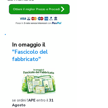
Ottieni il miglior Prezzo e Procedi
In omaggio il
"Fascicolo del
fabbricato"
se ordini l'
APE
entro il
31
Agosto