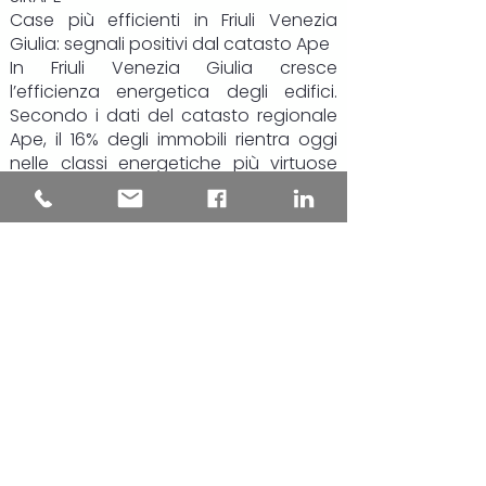
Case più efficienti in Friuli Venezia
Giulia: segnali positivi dal catasto Ape
In Friuli Venezia Giulia cresce
l’efficienza energetica degli edifici.
Secondo i dati del catasto regionale
Ape, il 16% degli immobili rientra oggi
nelle classi energetiche più virtuose
(da A4 a B), il 39% si colloca nelle fasce
intermedie, mentre poco meno del
45% resta nelle classi più energivore, F
e G.
Il dato più rilevante riguarda però gli
ultimi due anni: le certificazioni più
recenti mostrano una chiara
inversione di tendenza. Gli edifici
“green” salgono al 19,4% del totale,
quasi uno su cinque, mentre la quota
di immobili in classe F e G si riduce di
circa 8 punti percentuali, scendendo
al 35,6%.