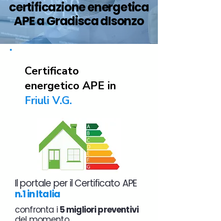
certificazione energetica
APE a Gradisca dIsonzo
Certificato
energetico APE in
Friuli V.G.
Il portale per il Certificato APE
n.1 in Italia
confronta i
5 migliori preventivi
del momento