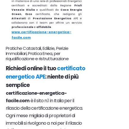
in materia e di una rete di professionisti Energetici
certificati e accreditati dalla Regione
Friuli
Venezia Giulia
e qualificati da
Casa Energia
Green
,
Esco
certificata, che redigono gli
Attestati
di
Prestazione
Energetica
APE e
collaborano con il team per offrire un servizio
professionale
e
affidabile
.
www.certificazione-energetica-
facile.com
Pratiche Catastali, Edilizie, Perizie
Immobiliari, Pratica Enea, per
riqualificazione e ristrutturazione
Richiedi online il tuo
certificato
energetico APE
: niente di più
semplice
certificazione-energetica-
facile.com
è il sito n.1 in Italia per il
rilascio della certificazione energetica.
Ogni mese migliaia di proprietari di
immobili si rivolgono a noi per il rilascio