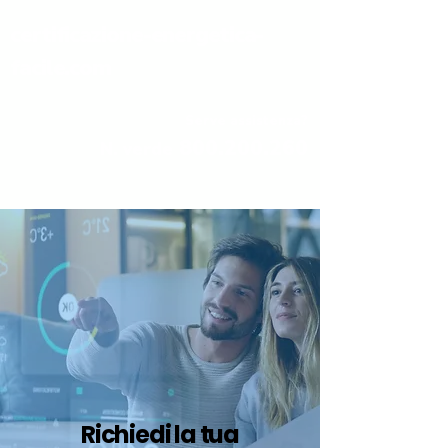
certificazione-energetica-
facile.com
Serve assistenza?
800.200.260
N. verde
Richiedi la tua