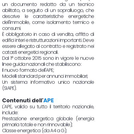
un documento redatto da un tecnico
abilitato, a seguito di un sopralluogo, che
descrive le caratteristiche energetiche
dell'immobile, come isolamento termico e
consumi.
È obbligatorio in caso di vendita, affitto di
edifici interi e ristrutturazioni importanti. Deve
essere allegato al contratto e registrato nei
catasti energetici regionali.
Dal 1° ottobre 2015 sono in vigore le nuove
linee guida nazionali che stabiliscono:
Il nuovo formato dell'APE;
Modelli standard per annunci immobiliari;
Un sistema informativo unico nazionale
(SIAPE).
Contenuti dell'
APE
L'APE, valido su tutto il territorio nazionale,
include:
Prestazione energetica globale (energia
primaria totale e non rinnovabile);
Classe energetica (da A4 a G);