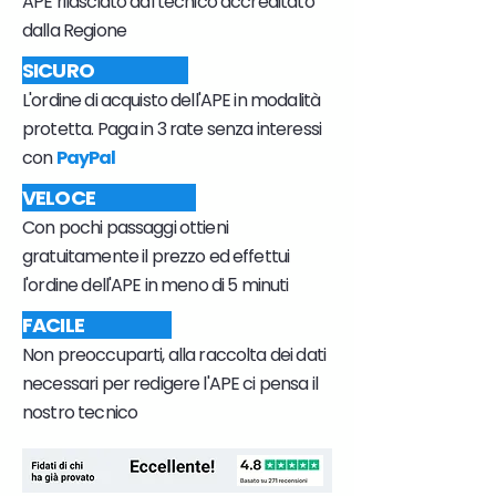
APE rilasciato dal tecnico accreditato
dalla Regione
SICURO
L'ordine di acquisto dell'APE in modalità
protetta. Paga in 3 rate senza interessi
con
PayPal
VELOCE
Con pochi passaggi ottieni
gratuitamente il prezzo ed effettui
l'ordine dell'APE in meno di 5 minuti
FACILE
Non preoccuparti, alla raccolta dei dati
necessari per redigere l'APE ci pensa il
nostro tecnico