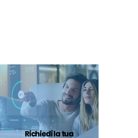
certificazione-energetica-
facile.com
Serve assistenza?
800.200.260
N. verde
Richiedi la tua