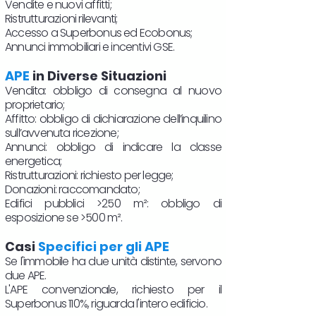
Vendite e nuovi affitti;
Ristrutturazioni rilevanti;
Accesso a Superbonus ed Ecobonus;
Annunci immobiliari e incentivi GSE.
APE
in Diverse Situazioni
Vendita: obbligo di consegna al nuovo
proprietario;
Affitto: obbligo di dichiarazione dell’inquilino
sull’avvenuta ricezione;
Annunci: obbligo di indicare la classe
energetica;
Ristrutturazioni: richiesto per legge;
Donazioni: raccomandato;
Edifici pubblici >250 m²: obbligo di
esposizione se >500 m².
Casi
Specifici per gli APE
Se l'immobile ha due unità distinte, servono
due APE.
L'APE convenzionale, richiesto per il
Superbonus 110%, riguarda l'intero edificio.