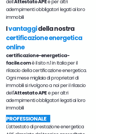
dell'
Attestato APE
e per altri
adempimenti obbligatori legati ai loro
immobili
I
vantaggi
della nostra
certificazione energetica
online
certificazione-energetica-
facile.com
è il sito n.1 in Italia per il
rilascio della certificazione energetica.
Ogni mese migliaia di proprietari di
immobili si rivolgono a noi per il rilascio
dell'
Attestato APE
e per altri
adempimenti obbligatori legati ai loro
immobili
PROFESSIONALE
L'attestato di prestazione energetica