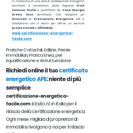
in materia e di una rete di professionisti Energetici
certificati e accreditati dalla Regione
Friuli
Venezia Giulia
e qualificati da
Casa Energia
Green
,
Esco
certificata, che redigono gli
Attestati
di
Prestazione
Energetica
APE e
collaborano con il team per offrire un servizio
professionale
e
affidabile
.
www.certificazione-energetica-
facile.com
Pratiche Catastali, Edilizie, Perizie
Immobiliari, Pratica Enea, per
riqualificazione e ristrutturazione
Richiedi online il tuo
certificato
energetico APE
: niente di più
semplice
certificazione-energetica-
facile.com
è il sito n.1 in Italia per il
rilascio della certificazione energetica.
Ogni mese migliaia di proprietari di
immobili si rivolgono a noi per il rilascio