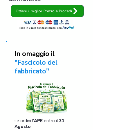
Ottieni il miglior Prezzo e Procedi
In omaggio il
"Fascicolo del
fabbricato"
se ordini l'
APE
entro il
31
Agosto