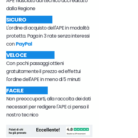
APE rilasciato dal tecnico accreditato
dalla Regione
SICURO
L'ordine di acquisto dell'APE in modalità
protetta. Paga in 3 rate senza interessi
con
PayPal
VELOCE
Con pochi passaggi ottieni
gratuitamente il prezzo ed effettui
l'ordine dell'APE in meno di 5 minuti
FACILE
Non preoccuparti, alla raccolta dei dati
necessari per redigere l'APE ci pensa il
nostro tecnico