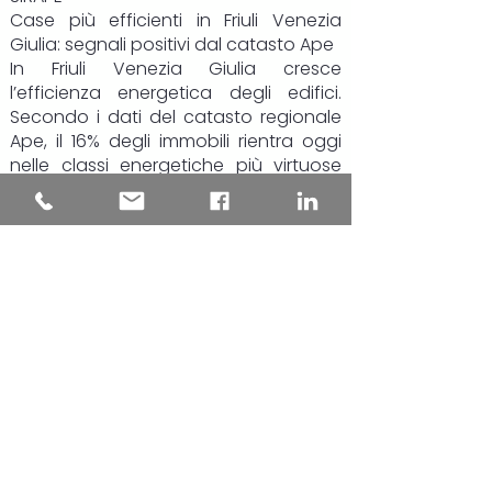
Case più efficienti in Friuli Venezia
Giulia: segnali positivi dal catasto Ape
In Friuli Venezia Giulia cresce
l’efficienza energetica degli edifici.
Secondo i dati del catasto regionale
Ape, il 16% degli immobili rientra oggi
nelle classi energetiche più virtuose
(da A4 a B), il 39% si colloca nelle fasce
intermedie, mentre poco meno del
45% resta nelle classi più energivore, F
e G.
Il dato più rilevante riguarda però gli
ultimi due anni: le certificazioni più
recenti mostrano una chiara
inversione di tendenza. Gli edifici
“green” salgono al 19,4% del totale,
quasi uno su cinque, mentre la quota
di immobili in classe F e G si riduce di
circa 8 punti percentuali, scendendo
al 35,6%.