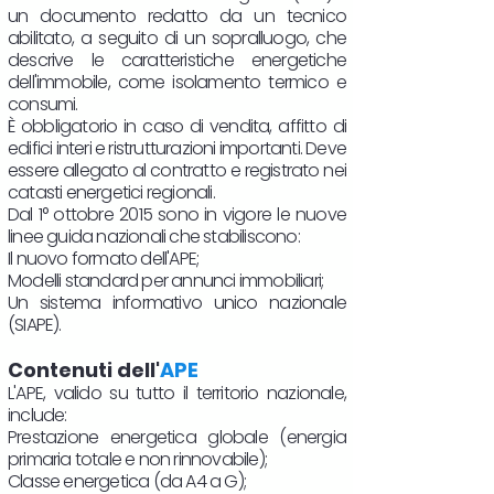
un documento redatto da un tecnico
abilitato, a seguito di un sopralluogo, che
descrive le caratteristiche energetiche
dell'immobile, come isolamento termico e
consumi.
È obbligatorio in caso di vendita, affitto di
edifici interi e ristrutturazioni importanti. Deve
essere allegato al contratto e registrato nei
catasti energetici regionali.
Dal 1° ottobre 2015 sono in vigore le nuove
linee guida nazionali che stabiliscono:
Il nuovo formato dell'APE;
Modelli standard per annunci immobiliari;
Un sistema informativo unico nazionale
(SIAPE).
Contenuti dell'
APE
L'APE, valido su tutto il territorio nazionale,
include:
Prestazione energetica globale (energia
primaria totale e non rinnovabile);
Classe energetica (da A4 a G);