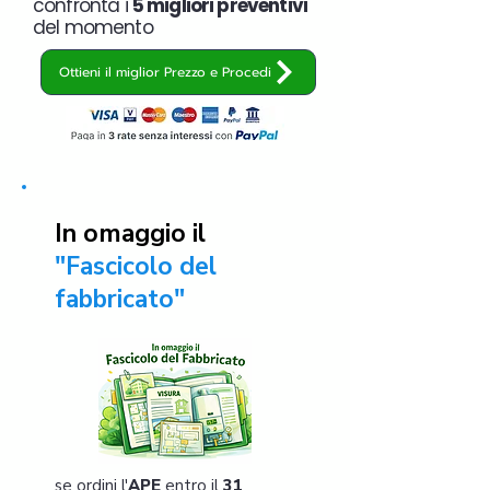
confronta i
5 migliori preventivi
del momento
Ottieni il miglior Prezzo e Procedi
In omaggio il
"Fascicolo del
fabbricato"
se ordini l'
APE
entro il
31