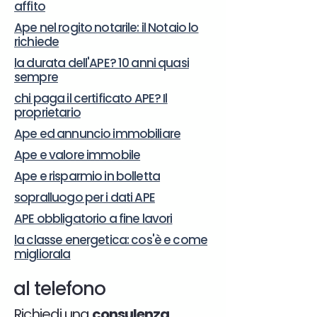
affito
Ape nel rogito notarile: il Notaio lo
richiede
la durata dell'APE? 10 anni quasi
sempre
chi paga il certificato APE? Il
proprietario
Ape ed annuncio immobiliare
Ape e valore immobile
Ape e risparmio in bolletta
sopralluogo per i dati APE
APE obbligatorio a fine lavori
la classe energetica: cos'è e come
migliorala
al telefono
Richiedi una
consulenza