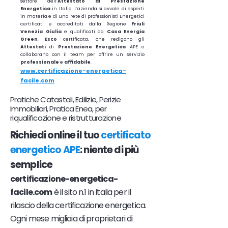
settore dell’
Attestato di Prestazione
Energetica
in Italia. L’azienda si avvale di esperti
in materia e di una rete di professionisti Energetici
certificati e accreditati dalla Regione
Friuli
Venezia Giulia
e qualificati da
Casa Energia
Green
,
Esco
certificata, che redigono gli
Attestati
di
Prestazione
Energetica
APE e
collaborano con il team per offrire un servizio
professionale
e
affidabile
.
www.certificazione-energetica-
facile.com
Pratiche Catastali, Edilizie, Perizie
Immobiliari, Pratica Enea, per
riqualificazione e ristrutturazione
Richiedi online il tuo
certificato
energetico APE
: niente di più
semplice
certificazione-energetica-
facile.com
è il sito n.1 in Italia per il
rilascio della certificazione energetica.
Ogni mese migliaia di proprietari di