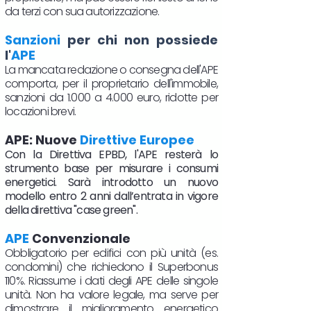
da terzi con sua autorizzazione.
Sanzioni
per chi non possiede
l'
APE
La mancata redazione o consegna dell'APE
comporta, per il proprietario dell'immobile,
sanzioni da 1.000 a 4.000 euro, ridotte per
locazioni brevi.
APE: Nuove
Direttive Europee
Con la Direttiva EPBD, l'APE resterà lo
strumento base per misurare i consumi
energetici. Sarà introdotto un nuovo
modello entro 2 anni dall’entrata in vigore
della direttiva "case green".
APE
Convenzionale
Obbligatorio per edifici con più unità (es.
condomini) che richiedono il Superbonus
110%. Riassume i dati degli APE delle singole
unità. Non ha valore legale, ma serve per
dimostrare il miglioramento energetico