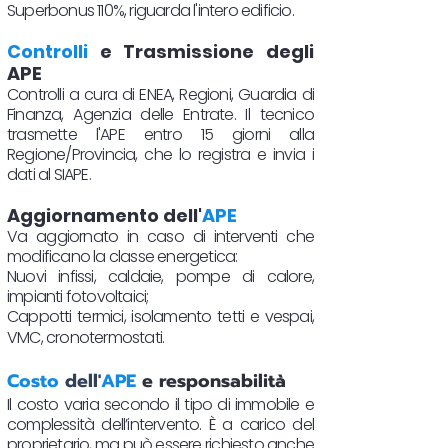
Superbonus 110%, riguarda l'intero edificio.
Controlli
e Trasmissione degli
APE
Controlli a cura di ENEA, Regioni, Guardia di
Finanza, Agenzia delle Entrate. Il tecnico
trasmette l'APE entro 15 giorni alla
Regione/Provincia, che lo registra e invia i
dati al SIAPE.
Aggiornamento dell'
APE
Va aggiornato in caso di interventi che
modificano la classe energetica:
Nuovi infissi, caldaie, pompe di calore,
impianti fotovoltaici;
Cappotti termici, isolamento tetti e vespai,
VMC, cronotermostati.​
Costo
dell'
APE
e responsabilità
Il costo varia secondo il tipo di immobile e
complessità dell’intervento. È a carico del
proprietario, ma può essere richiesto anche