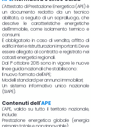
L'Attestato di Prestazione Energetica (APE) è
un documento redatto da un tecnico
abilitato, a seguito di un sopralluogo, che
descrive le caratteristiche energetiche
dell'immobile, come isolamento termico e
consumi.
È obbligatorio in caso di vendita, affitto di
edifici interi e ristrutturazioni importanti. Deve
essere allegato al contratto e registrato nei
catasti energetici regionali.
Dal 1° ottobre 2015 sono in vigore le nuove
linee guida nazionali che stabiliscono:
Il nuovo formato dell'APE;
Modelli standard per annunci immobiliari;
Un sistema informativo unico nazionale
(SIAPE).
Contenuti dell'
APE
L'APE, valido su tutto il territorio nazionale,
include:
Prestazione energetica globale (energia
primaria totale e non rinnovabile);