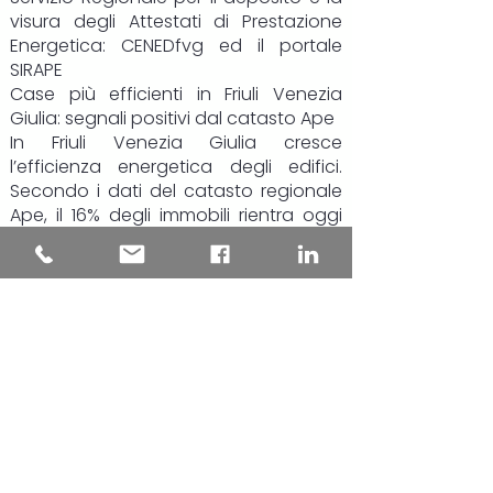
visura degli Attestati di Prestazione
Energetica:
CENEDfvg
ed il portale
SIRAPE
Case più efficienti in Friuli Venezia
Giulia: segnali positivi dal catasto Ape
In Friuli Venezia Giulia cresce
l’efficienza energetica degli edifici.
Secondo i dati del catasto regionale
Ape, il 16% degli immobili rientra oggi
nelle classi energetiche più virtuose
(da A4 a B), il 39% si colloca nelle fasce
intermedie, mentre poco meno del
45% resta nelle classi più energivore, F
e G.
Il dato più rilevante riguarda però gli
ultimi due anni: le certificazioni più
recenti mostrano una chiara
inversione di tendenza. Gli edifici
“green” salgono al 19,4% del totale,
quasi uno su cinque, mentre la quota