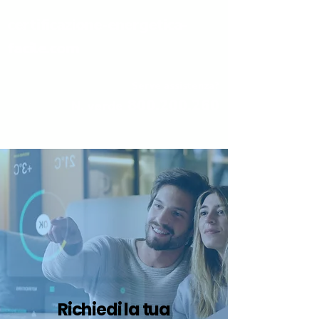
certificazione-energetica-
facile.com
Serve assistenza?
800.200.260
N. verde
Richiedi la tua