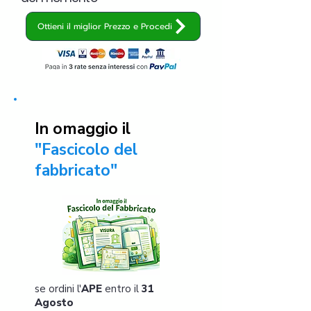
Ottieni il miglior Prezzo e Procedi
In omaggio il
"Fascicolo del
fabbricato"
se ordini l'
APE
entro il
31
Agosto