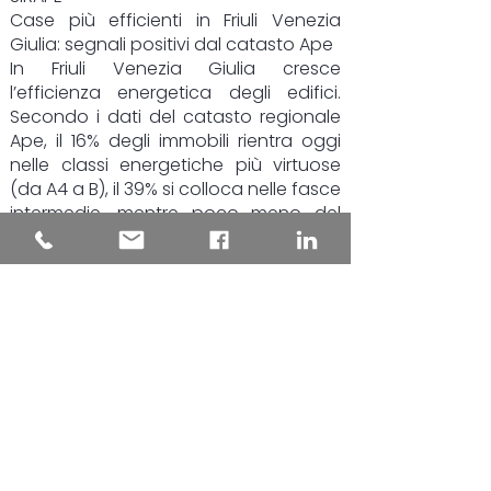
Case più efficienti in Friuli Venezia
Giulia: segnali positivi dal catasto Ape
In Friuli Venezia Giulia cresce
l’efficienza energetica degli edifici.
Secondo i dati del catasto regionale
Ape, il 16% degli immobili rientra oggi
nelle classi energetiche più virtuose
(da A4 a B), il 39% si colloca nelle fasce
intermedie, mentre poco meno del
45% resta nelle classi più energivore, F
e G.
Il dato più rilevante riguarda però gli
ultimi due anni: le certificazioni più
recenti mostrano una chiara
inversione di tendenza. Gli edifici
“green” salgono al 19,4% del totale,
quasi uno su cinque, mentre la quota
di immobili in classe F e G si riduce di
circa 8 punti percentuali, scendendo
al 35,6%.