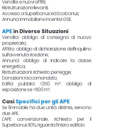
Vendite e nuovi affitti;
Ristrutturazioni rilevanti;
Accesso a Superbonus ed Ecobonus;
Annunci immobiliari e incentivi GSE.
APE
in Diverse Situazioni
Vendita: obbligo di consegna al nuovo
proprietario;
Affitto: obbligo di dichiarazione dell’inquilino
sull’avvenuta ricezione;
Annunci: obbligo di indicare la classe
energetica;
Ristrutturazioni: richiesto per legge;
Donazioni: raccomandato;
Edifici pubblici >250 m²: obbligo di
esposizione se >500 m².
Casi
Specifici per gli APE
Se l'immobile ha due unità distinte, servono
due APE.
L'APE convenzionale, richiesto per il
Superbonus 110%, riguarda l'intero edificio.