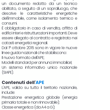
un documento redatto da un tecnico
abilitato, a seguito di un sopralluogo, che
descrive le caratteristiche energetiche
dell'immobile, come isolamento termico e
consumi.
È obbligatorio in caso di vendita, affitto di
edifici interi e ristrutturazioni importanti. Deve
essere allegato al contratto e registrato nei
catasti energetici regionali.
Dal 1° ottobre 2015 sono in vigore le nuove
linee guida nazionali che stabiliscono:
Il nuovo formato dell'APE;
Modelli standard per annunci immobiliari;
Un sistema informativo unico nazionale
(SIAPE).
Contenuti dell'
APE
L'APE, valido su tutto il territorio nazionale,
include:
Prestazione energetica globale (energia
primaria totale e non rinnovabile);
Classe energetica (da A4 a G);