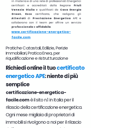
in materia e di una rete di professionisti Energetici
certificati e accreditati dalla Regione
Friuli
Venezia Giulia
e qualificati da
Casa Energia
Green
,
Esco
certificata, che redigono gli
Attestati
di
Prestazione
Energetica
APE e
collaborano con il team per offrire un servizio
professionale
e
affidabile
.
www.certificazione-energetica-
facile.com
Pratiche Catastali, Edilizie, Perizie
Immobiliari, Pratica Enea, per
riqualificazione e ristrutturazione
Richiedi online il tuo
certificato
energetico APE
: niente di più
semplice
certificazione-energetica-
facile.com
è il sito n.1 in Italia per il
rilascio della certificazione energetica.
Ogni mese migliaia di proprietari di
immobili si rivolgono a noi per il rilascio