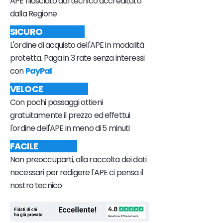
APE rilasciato dal tecnico accreditato
dalla Regione
SICURO
L'ordine di acquisto dell'APE in modalità
protetta. Paga in 3 rate senza interessi
con
PayPal
VELOCE
Con pochi passaggi ottieni
gratuitamente il prezzo ed effettui
l'ordine dell'APE in meno di 5 minuti
FACILE
Non preoccuparti, alla raccolta dei dati
necessari per redigere l'APE ci pensa il
nostro tecnico