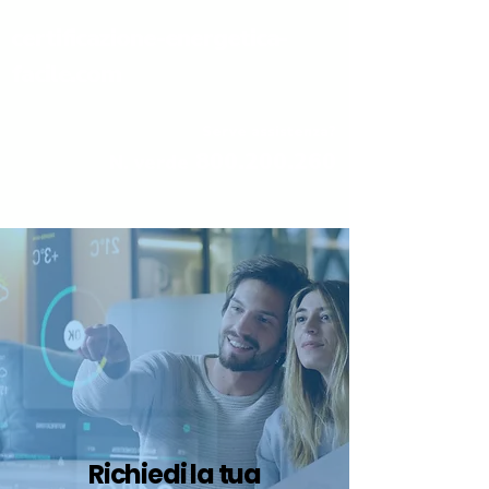
certificazione-energetica-
facile.com
Serve assistenza?
800.200.260
N. verde
Richiedi la tua