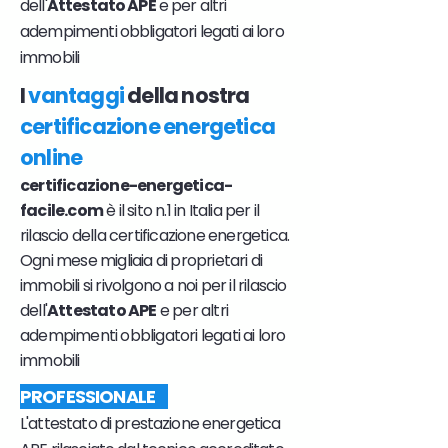
dell'
Attestato APE
e per altri
adempimenti obbligatori legati ai loro
immobili
I
vantaggi
della nostra
certificazione energetica
online
certificazione-energetica-
facile.com
è il sito n.1 in Italia per il
rilascio della certificazione energetica.
Ogni mese migliaia di proprietari di
immobili si rivolgono a noi per il rilascio
dell'
Attestato APE
e per altri
adempimenti obbligatori legati ai loro
immobili
PROFESSIONALE
L'attestato di prestazione energetica