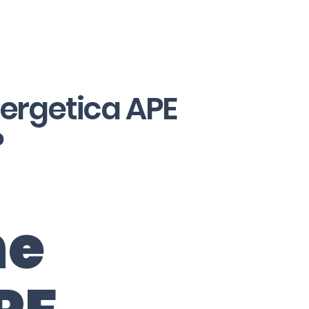
nergetica APE
?
ne