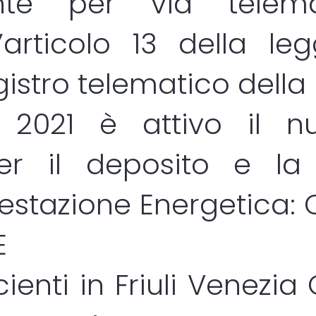
ente per via telem
l’articolo 13 della le
egistro telematico della
o 2021 è attivo il nu
er il deposito e la 
Prestazione Energetica:
E
ienti in Friuli Venezia 