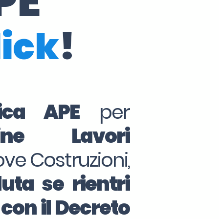
PE
lick
!
tica APE
per
ine Lavori
ove Costruzioni,
uta se rientri
 con il Decreto