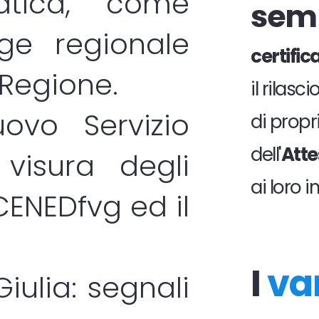
atica, come
sem
gge regionale
certifi
 Regione.
il rilas
ovo Servizio
di propri
dell'
Atte
visura degli
ai loro 
CENEDfvg
ed il
I
va
Giulia: segnali