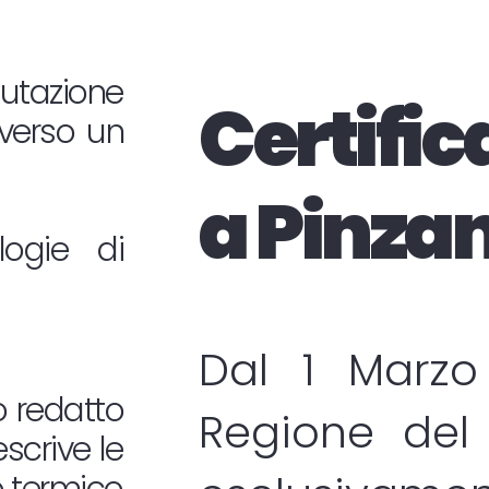
lutazione
Certific
averso un
a Pinza
logie di
Dal 1 Marzo
o redatto
Regione del 
scrive le