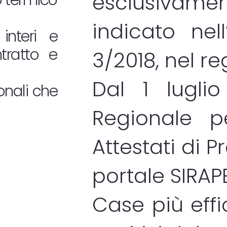
esclusivam
o termico
indicato nel
interi e
ntratto e
3/2018, nel r
Dal 1 lugli
onali che
Regionale p
Attestati di 
portale
SIRAP
Case più effic