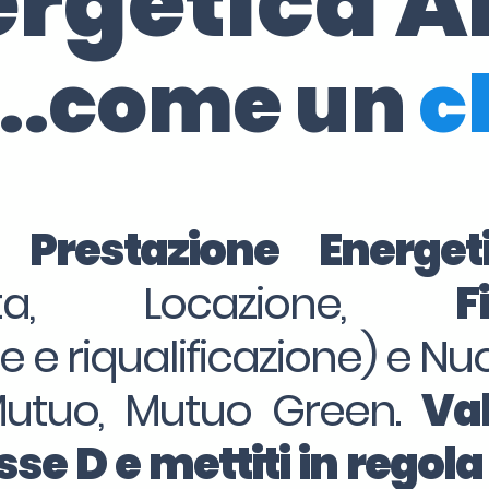
ergetica A
..come un
c
i Prestazione Energe
dita, Locazione,
F
ne e riqualificazione) e Nu
Mutuo, Mutuo Green.
Val
se D e mettiti in regola