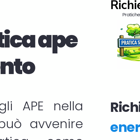
Richi
Pratiche 
tica ape
ento
egli
APE
nella
Richi
 può avvenire
ener