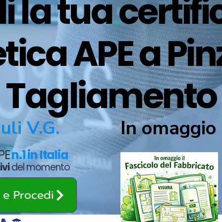
i la tua certif
tica APE a Pin
Tagliamento
In omaggio 
uli V.G.
APE
n.1 in Italia
ivi
del momento
o e Procedi