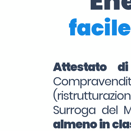
En
facile
Attestato d
Compraven
(ristrutturazio
Surroga del 
almeno in clas