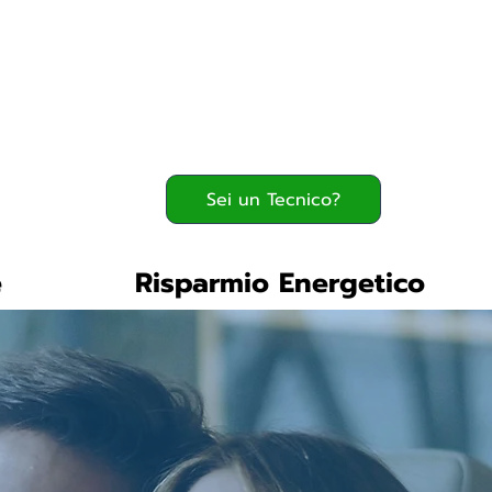
Serve assistenza?
800.200.260
verde
Sei un Tecnico?
e
Risparmio Energetico