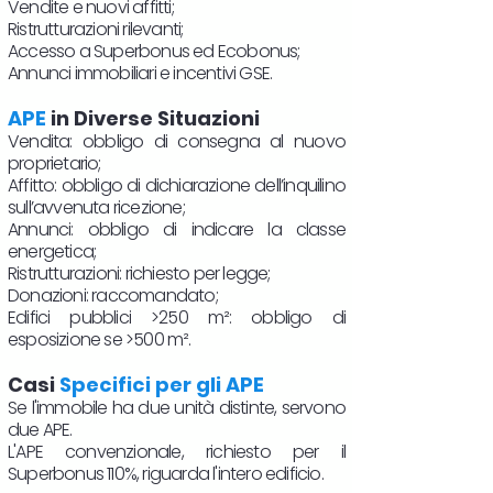
Vendite e nuovi affitti;
Ristrutturazioni rilevanti;
Accesso a Superbonus ed Ecobonus;
Annunci immobiliari e incentivi GSE.
APE
in Diverse Situazioni
Vendita: obbligo di consegna al nuovo
proprietario;
Affitto: obbligo di dichiarazione dell’inquilino
sull’avvenuta ricezione;
Annunci: obbligo di indicare la classe
energetica;
Ristrutturazioni: richiesto per legge;
Donazioni: raccomandato;
Edifici pubblici >250 m²: obbligo di
esposizione se >500 m².
Casi
Specifici per gli APE
Se l'immobile ha due unità distinte, servono
due APE.
L'APE convenzionale, richiesto per il
Superbonus 110%, riguarda l'intero edificio.