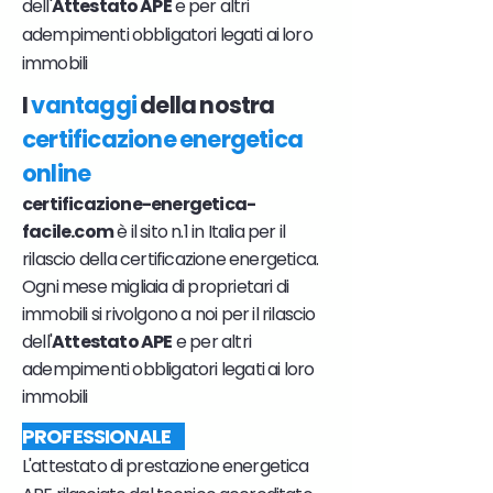
dell'
Attestato APE
e per altri
adempimenti obbligatori legati ai loro
immobili
I
vantaggi
della nostra
certificazione energetica
online
certificazione-energetica-
facile.com
è il sito n.1 in Italia per il
rilascio della certificazione energetica.
Ogni mese migliaia di proprietari di
immobili si rivolgono a noi per il rilascio
dell'
Attestato APE
e per altri
adempimenti obbligatori legati ai loro
immobili
PROFESSIONALE
L'attestato di prestazione energetica