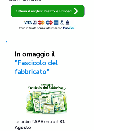
Ottieni il miglior Prezzo e Procedi
In omaggio il
"Fascicolo del
fabbricato"
se ordini l'
APE
entro il
31
Agosto