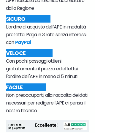
APE rilasciato dal tecnico accreditato
dalla Regione
SICURO
L'ordine di acquisto dell'APE in modalità
protetta. Paga in 3 rate senza interessi
con
PayPal
VELOCE
Con pochi passaggi ottieni
gratuitamente il prezzo ed effettui
l'ordine dell'APE in meno di 5 minuti
FACILE
Non preoccuparti, alla raccolta dei dati
necessari per redigere l'APE ci pensa il
nostro tecnico