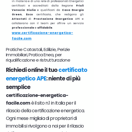
in materia e di una rete di professionisti Energetici
certificati e accreditati dalla Regione
Friuli
Venezia Giulia
e qualificati da
Casa Energia
Green
,
Esco
certificata, che redigono gli
Attestati
di
Prestazione
Energetica
APE e
collaborano con il team per offrire un servizio
professionale
e
affidabile
.
www.certificazione-energetica-
facile.com
Pratiche Catastali, Edilizie, Perizie
Immobiliari, Pratica Enea, per
riqualificazione e ristrutturazione
Richiedi online il tuo
certificato
energetico APE
: niente di più
semplice
certificazione-energetica-
facile.com
è il sito n.1 in Italia per il
rilascio della certificazione energetica.
Ogni mese migliaia di proprietari di
immobili si rivolgono a noi per il rilascio