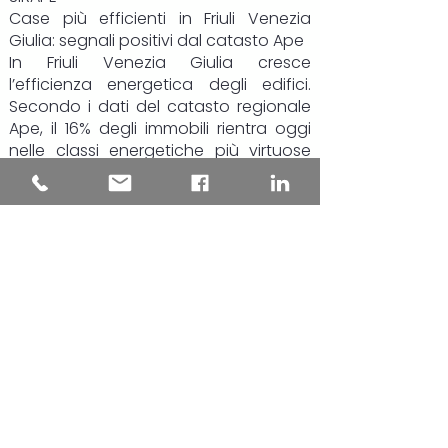
Case più efficienti in Friuli Venezia
Giulia: segnali positivi dal catasto Ape
In Friuli Venezia Giulia cresce
l’efficienza energetica degli edifici.
Secondo i dati del catasto regionale
Ape, il 16% degli immobili rientra oggi
nelle classi energetiche più virtuose
(da A4 a B), il 39% si colloca nelle fasce
intermedie, mentre poco meno del
45% resta nelle classi più energivore, F
e G.
Il dato più rilevante riguarda però gli
ultimi due anni: le certificazioni più
recenti mostrano una chiara
inversione di tendenza. Gli edifici
“green” salgono al 19,4% del totale,
quasi uno su cinque, mentre la quota
di immobili in classe F e G si riduce di
circa 8 punti percentuali, scendendo
al 35,6%.