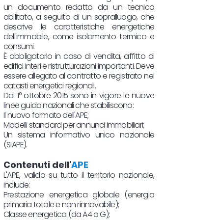
un documento redatto da un tecnico
abilitato, a seguito di un sopralluogo, che
descrive le caratteristiche energetiche
dell'immobile, come isolamento termico e
consumi.
È obbligatorio in caso di vendita, affitto di
edifici interi e ristrutturazioni importanti. Deve
essere allegato al contratto e registrato nei
catasti energetici regionali.
Dal 1° ottobre 2015 sono in vigore le nuove
linee guida nazionali che stabiliscono:
Il nuovo formato dell'APE;
Modelli standard per annunci immobiliari;
Un sistema informativo unico nazionale
(SIAPE).
Contenuti dell'
APE
L'APE, valido su tutto il territorio nazionale,
include:
Prestazione energetica globale (energia
primaria totale e non rinnovabile);
Classe energetica (da A4 a G);