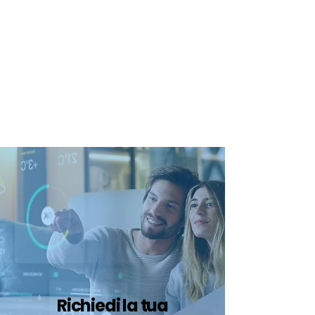
certificazione-energetica-
facile.com
Serve assistenza?
800.200.260
N. verde
Richiedi la tua