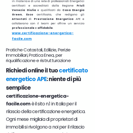
in materia e di una rete di professionisti Energetici
certificati e accreditati dalla Regione
Friuli
Venezia Giulia
e qualificati da
Casa Energia
Green
,
Esco
certificata, che redigono gli
Attestati
di
Prestazione
Energetica
APE e
collaborano con il team per offrire un servizio
professionale
e
affidabile
.
www.certificazione-energetica-
facile.com
Pratiche Catastali, Edilizie, Perizie
Immobiliari, Pratica Enea, per
riqualificazione e ristrutturazione
Richiedi online il tuo
certificato
energetico APE
: niente di più
semplice
certificazione-energetica-
facile.com
è il sito n.1 in Italia per il
rilascio della certificazione energetica.
Ogni mese migliaia di proprietari di
immobili si rivolgono a noi per il rilascio