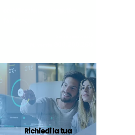
certificazione-energetica-
facile.com
Serve assistenza?
800.200.260
N. verde
Richiedi la tua