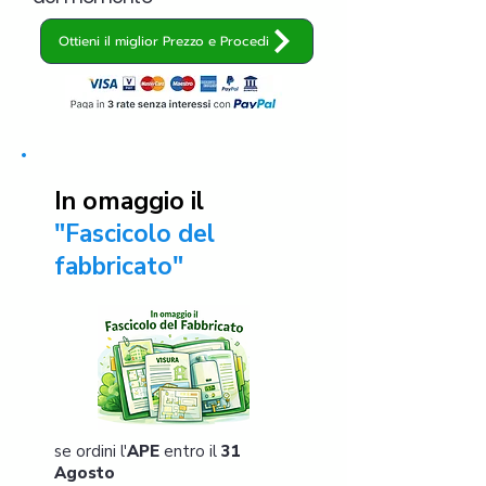
Ottieni il miglior Prezzo e Procedi
In omaggio il
"Fascicolo del
fabbricato"
se ordini l'
APE
entro il
31
Agosto