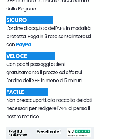
APE rilasciato dal tecnico accreditato
dalla Regione
SICURO
L'ordine di acquisto dell'APE in modalità
protetta. Paga in 3 rate senza interessi
con
PayPal
VELOCE
Con pochi passaggi ottieni
gratuitamente il prezzo ed effettui
l'ordine dell'APE in meno di 5 minuti
FACILE
Non preoccuparti, alla raccolta dei dati
necessari per redigere l'APE ci pensa il
nostro tecnico