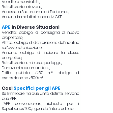
Vendite e nuovi affitti;
Ristrutturazioni rilevanti;
Accesso a Superbonus ed Ecobonus;
Annunci immobiliari e incentivi GSE.
APE
in Diverse Situazioni
Vendita: obbligo di consegna al nuovo
proprietario;
Affitto: obbligo di dichiarazione dell’inquilino
sull’avvenuta ricezione;
Annunci: obbligo di indicare la classe
energetica;
Ristrutturazioni: richiesto per legge;
Donazioni: raccomandato;
Edifici pubblici >250 m²: obbligo di
esposizione se >500 m².
Casi
Specifici per gli APE
Se l'immobile ha due unità distinte, servono
due APE.
L'APE convenzionale, richiesto per il
Superbonus 110%, riguarda l'intero edificio.