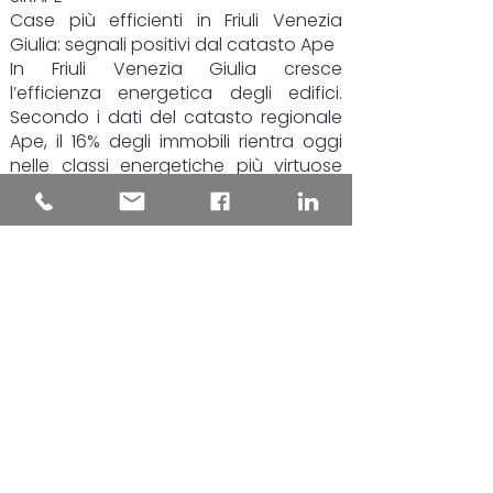
Case più efficienti in Friuli Venezia
Giulia: segnali positivi dal catasto Ape
In Friuli Venezia Giulia cresce
l’efficienza energetica degli edifici.
Secondo i dati del catasto regionale
Ape, il 16% degli immobili rientra oggi
nelle classi energetiche più virtuose
(da A4 a B), il 39% si colloca nelle fasce
intermedie, mentre poco meno del
45% resta nelle classi più energivore, F
e G.
Il dato più rilevante riguarda però gli
ultimi due anni: le certificazioni più
recenti mostrano una chiara
inversione di tendenza. Gli edifici
“green” salgono al 19,4% del totale,
quasi uno su cinque, mentre la quota
di immobili in classe F e G si riduce di
circa 8 punti percentuali, scendendo
al 35,6%.