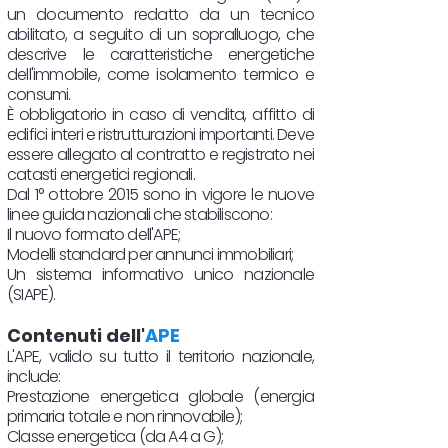
un documento redatto da un tecnico
abilitato, a seguito di un sopralluogo, che
descrive le caratteristiche energetiche
dell'immobile, come isolamento termico e
consumi.
È obbligatorio in caso di vendita, affitto di
edifici interi e ristrutturazioni importanti. Deve
essere allegato al contratto e registrato nei
catasti energetici regionali.
Dal 1° ottobre 2015 sono in vigore le nuove
linee guida nazionali che stabiliscono:
Il nuovo formato dell'APE;
Modelli standard per annunci immobiliari;
Un sistema informativo unico nazionale
(SIAPE).
Contenuti dell'
APE
L'APE, valido su tutto il territorio nazionale,
include:
Prestazione energetica globale (energia
primaria totale e non rinnovabile);
Classe energetica (da A4 a G);