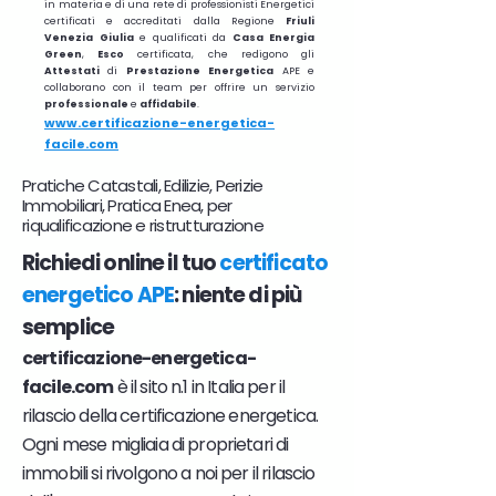
in materia e di una rete di professionisti Energetici
certificati e accreditati dalla Regione
Friuli
Venezia Giulia
e qualificati da
Casa Energia
Green
,
Esco
certificata, che redigono gli
Attestati
di
Prestazione
Energetica
APE e
collaborano con il team per offrire un servizio
professionale
e
affidabile
.
www.certificazione-energetica-
facile.com
Pratiche Catastali, Edilizie, Perizie
Immobiliari, Pratica Enea, per
riqualificazione e ristrutturazione
Richiedi online il tuo
certificato
energetico APE
: niente di più
semplice
certificazione-energetica-
facile.com
è il sito n.1 in Italia per il
rilascio della certificazione energetica.
Ogni mese migliaia di proprietari di
immobili si rivolgono a noi per il rilascio