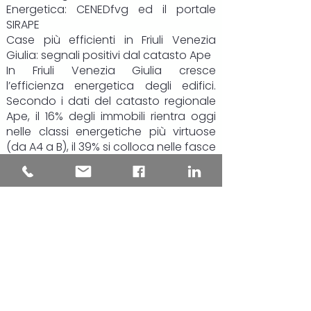
Energetica:
CENEDfvg
ed il portale
SIRAPE
Case più efficienti in Friuli Venezia
Giulia: segnali positivi dal catasto Ape
In Friuli Venezia Giulia cresce
l’efficienza energetica degli edifici.
Secondo i dati del catasto regionale
Ape, il 16% degli immobili rientra oggi
nelle classi energetiche più virtuose
(da A4 a B), il 39% si colloca nelle fasce
intermedie, mentre poco meno del
45% resta nelle classi più energivore, F
e G.
Il dato più rilevante riguarda però gli
ultimi due anni: le certificazioni più
recenti mostrano una chiara
inversione di tendenza. Gli edifici
“green” salgono al 19,4% del totale,
quasi uno su cinque, mentre la quota
di immobili in classe F e G si riduce di