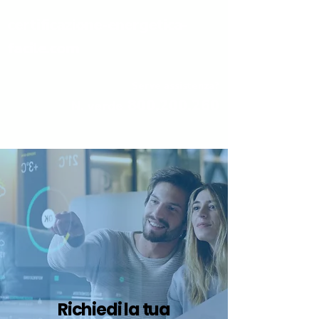
certificazione-energetica-
facile.com
Serve assistenza?
800.200.260
N. verde
Richiedi la tua