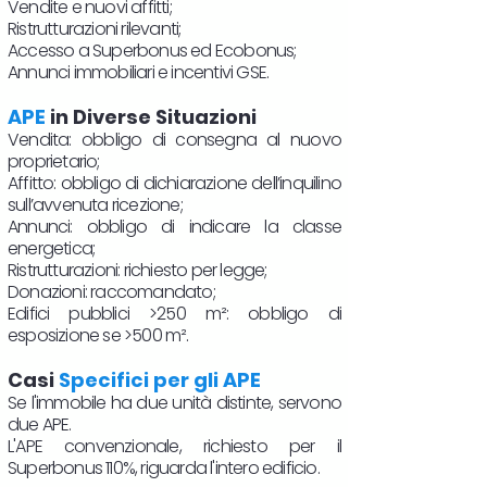
Vendite e nuovi affitti;
Ristrutturazioni rilevanti;
Accesso a Superbonus ed Ecobonus;
Annunci immobiliari e incentivi GSE.
APE
in Diverse Situazioni
Vendita: obbligo di consegna al nuovo
proprietario;
Affitto: obbligo di dichiarazione dell’inquilino
sull’avvenuta ricezione;
Annunci: obbligo di indicare la classe
energetica;
Ristrutturazioni: richiesto per legge;
Donazioni: raccomandato;
Edifici pubblici >250 m²: obbligo di
esposizione se >500 m².
Casi
Specifici per gli APE
Se l'immobile ha due unità distinte, servono
due APE.
L'APE convenzionale, richiesto per il
Superbonus 110%, riguarda l'intero edificio.