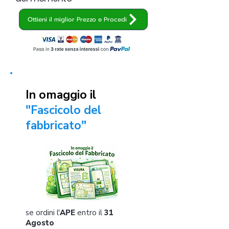
Ottieni il miglior Prezzo e Procedi
In omaggio il
"Fascicolo del
fabbricato"
se ordini l'
APE
entro il
31
Agosto