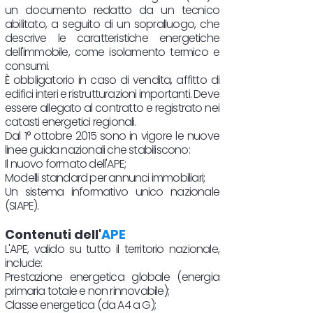
un documento redatto da un tecnico
abilitato, a seguito di un sopralluogo, che
descrive le caratteristiche energetiche
dell'immobile, come isolamento termico e
consumi.
È obbligatorio in caso di vendita, affitto di
edifici interi e ristrutturazioni importanti. Deve
essere allegato al contratto e registrato nei
catasti energetici regionali.
Dal 1° ottobre 2015 sono in vigore le nuove
linee guida nazionali che stabiliscono:
Il nuovo formato dell'APE;
Modelli standard per annunci immobiliari;
Un sistema informativo unico nazionale
(SIAPE).
Contenuti dell'
APE
L'APE, valido su tutto il territorio nazionale,
include:
Prestazione energetica globale (energia
primaria totale e non rinnovabile);
Classe energetica (da A4 a G);