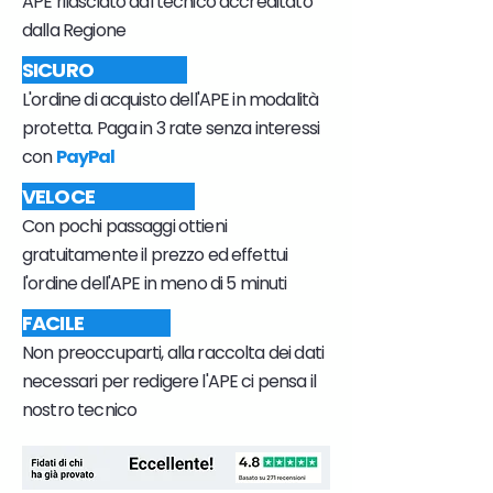
APE rilasciato dal tecnico accreditato
dalla Regione
SICURO
L'ordine di acquisto dell'APE in modalità
protetta. Paga in 3 rate senza interessi
con
PayPal
VELOCE
Con pochi passaggi ottieni
gratuitamente il prezzo ed effettui
l'ordine dell'APE in meno di 5 minuti
FACILE
Non preoccuparti, alla raccolta dei dati
necessari per redigere l'APE ci pensa il
nostro tecnico