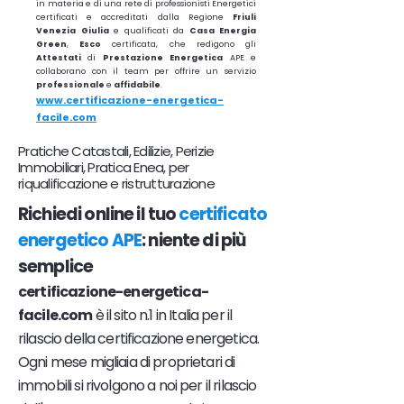
in materia e di una rete di professionisti Energetici
certificati e accreditati dalla Regione
Friuli
Venezia Giulia
e qualificati da
Casa Energia
Green
,
Esco
certificata, che redigono gli
Attestati
di
Prestazione
Energetica
APE e
collaborano con il team per offrire un servizio
professionale
e
affidabile
.
www.certificazione-energetica-
facile.com
Pratiche Catastali, Edilizie, Perizie
Immobiliari, Pratica Enea, per
riqualificazione e ristrutturazione
Richiedi online il tuo
certificato
energetico APE
: niente di più
semplice
certificazione-energetica-
facile.com
è il sito n.1 in Italia per il
rilascio della certificazione energetica.
Ogni mese migliaia di proprietari di
immobili si rivolgono a noi per il rilascio