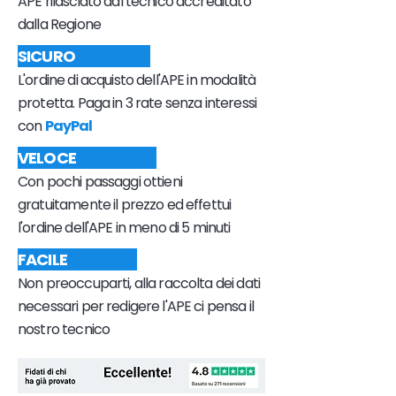
APE rilasciato dal tecnico accreditato
dalla Regione
SICURO
L'ordine di acquisto dell'APE in modalità
protetta. Paga in 3 rate senza interessi
con
PayPal
VELOCE
Con pochi passaggi ottieni
gratuitamente il prezzo ed effettui
l'ordine dell'APE in meno di 5 minuti
FACILE
Non preoccuparti, alla raccolta dei dati
necessari per redigere l'APE ci pensa il
nostro tecnico