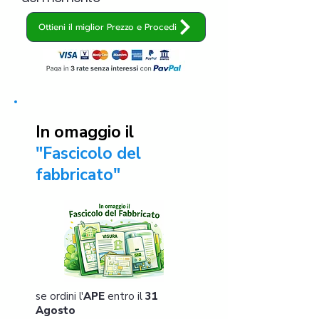
Ottieni il miglior Prezzo e Procedi
In omaggio il
"Fascicolo del
fabbricato"
se ordini l'
APE
entro il
31
Agosto