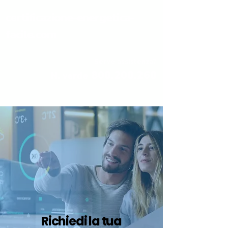
certificazione-energetica-
facile.com
Serve assistenza?
800.200.260
N. verde
Richiedi la tua