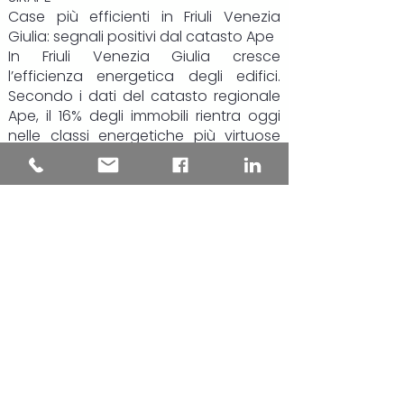
Case più efficienti in Friuli Venezia
Giulia: segnali positivi dal catasto Ape
In Friuli Venezia Giulia cresce
l’efficienza energetica degli edifici.
Secondo i dati del catasto regionale
Ape, il 16% degli immobili rientra oggi
nelle classi energetiche più virtuose
(da A4 a B), il 39% si colloca nelle fasce
intermedie, mentre poco meno del
45% resta nelle classi più energivore, F
e G.
Il dato più rilevante riguarda però gli
ultimi due anni: le certificazioni più
recenti mostrano una chiara
inversione di tendenza. Gli edifici
“green” salgono al 19,4% del totale,
quasi uno su cinque, mentre la quota
di immobili in classe F e G si riduce di
circa 8 punti percentuali, scendendo
al 35,6%.