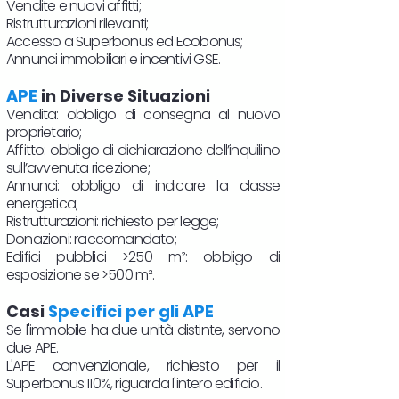
Vendite e nuovi affitti;
Ristrutturazioni rilevanti;
Accesso a Superbonus ed Ecobonus;
Annunci immobiliari e incentivi GSE.
APE
in Diverse Situazioni
Vendita: obbligo di consegna al nuovo
proprietario;
Affitto: obbligo di dichiarazione dell’inquilino
sull’avvenuta ricezione;
Annunci: obbligo di indicare la classe
energetica;
Ristrutturazioni: richiesto per legge;
Donazioni: raccomandato;
Edifici pubblici >250 m²: obbligo di
esposizione se >500 m².
Casi
Specifici per gli APE
Se l'immobile ha due unità distinte, servono
due APE.
L'APE convenzionale, richiesto per il
Superbonus 110%, riguarda l'intero edificio.