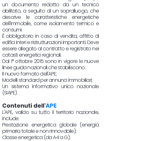
un documento redatto da un tecnico
abilitato, a seguito di un sopralluogo, che
descrive le caratteristiche energetiche
dell'immobile, come isolamento termico e
consumi.
È obbligatorio in caso di vendita, affitto di
edifici interi e ristrutturazioni importanti. Deve
essere allegato al contratto e registrato nei
catasti energetici regionali.
Dal 1° ottobre 2015 sono in vigore le nuove
linee guida nazionali che stabiliscono:
Il nuovo formato dell'APE;
Modelli standard per annunci immobiliari;
Un sistema informativo unico nazionale
(SIAPE).
Contenuti dell'
APE
L'APE, valido su tutto il territorio nazionale,
include:
Prestazione energetica globale (energia
primaria totale e non rinnovabile);
Classe energetica (da A4 a G);