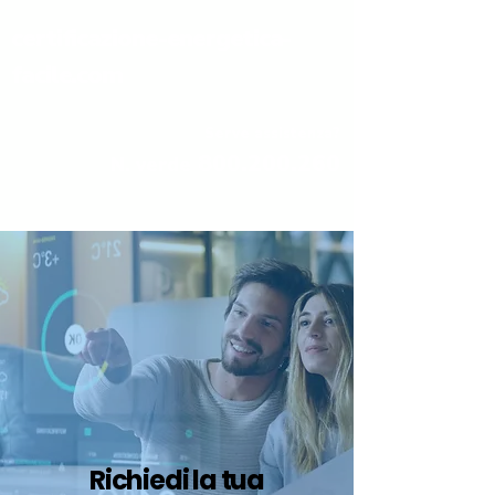
certificazione-energetica-
facile.com
Serve assistenza?
800.200.260
N. verde
Richiedi la tua