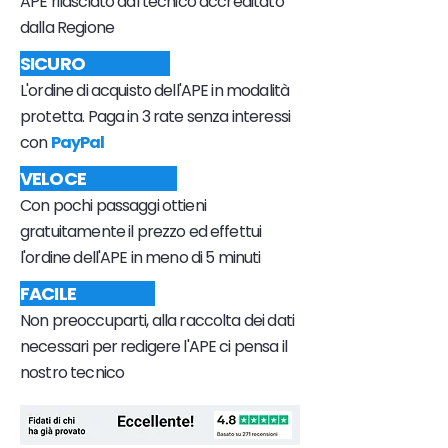
APE rilasciato dal tecnico accreditato
dalla Regione
SICURO
L'ordine di acquisto dell'APE in modalità
protetta. Paga in 3 rate senza interessi
con
PayPal
VELOCE
Con pochi passaggi ottieni
gratuitamente il prezzo ed effettui
l'ordine dell'APE in meno di 5 minuti
FACILE
Non preoccuparti, alla raccolta dei dati
necessari per redigere l'APE ci pensa il
nostro tecnico