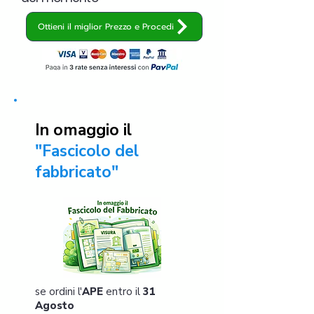
Ottieni il miglior Prezzo e Procedi
In omaggio il
"Fascicolo del
fabbricato"
se ordini l'
APE
entro il
31
Agosto