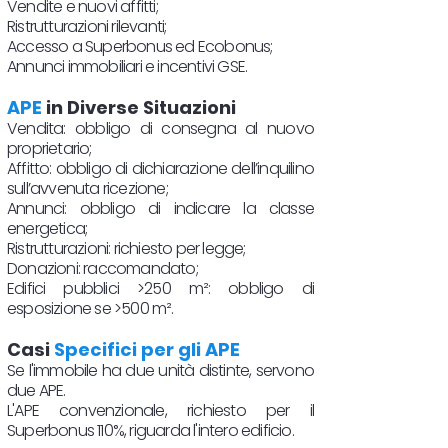
Vendite e nuovi affitti;
Ristrutturazioni rilevanti;
Accesso a Superbonus ed Ecobonus;
Annunci immobiliari e incentivi GSE.
APE
in Diverse Situazioni
Vendita: obbligo di consegna al nuovo
proprietario;
Affitto: obbligo di dichiarazione dell’inquilino
sull’avvenuta ricezione;
Annunci: obbligo di indicare la classe
energetica;
Ristrutturazioni: richiesto per legge;
Donazioni: raccomandato;
Edifici pubblici >250 m²: obbligo di
esposizione se >500 m².
Casi
Specifici per gli APE
Se l'immobile ha due unità distinte, servono
due APE.
L'APE convenzionale, richiesto per il
Superbonus 110%, riguarda l'intero edificio.