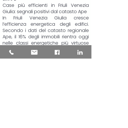
Case più efficienti in Friuli Venezia
Giulia: segnali positivi dal catasto Ape
In Friuli Venezia Giulia cresce
l’efficienza energetica degli edifici.
Secondo i dati del catasto regionale
Ape, il 16% degli immobili rientra oggi
nelle classi energetiche più virtuose
(da A4 a B), il 39% si colloca nelle fasce
intermedie, mentre poco meno del
45% resta nelle classi più energivore, F
e G.
Il dato più rilevante riguarda però gli
ultimi due anni: le certificazioni più
recenti mostrano una chiara
inversione di tendenza. Gli edifici
“green” salgono al 19,4% del totale,
quasi uno su cinque, mentre la quota
di immobili in classe F e G si riduce di
circa 8 punti percentuali, scendendo
al 35,6%.