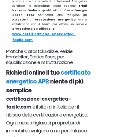
in materia e di una rete di professionisti Energetici
certificati e accreditati dalla Regione
Friuli
Venezia Giulia
e qualificati da
Casa Energia
Green
,
Esco
certificata, che redigono gli
Attestati
di
Prestazione
Energetica
APE e
collaborano con il team per offrire un servizio
professionale
e
affidabile
.
www.certificazione-energetica-
facile.com
Pratiche Catastali, Edilizie, Perizie
Immobiliari, Pratica Enea, per
riqualificazione e ristrutturazione
Richiedi online il tuo
certificato
energetico APE
: niente di più
semplice
certificazione-energetica-
facile.com
è il sito n.1 in Italia per il
rilascio della certificazione energetica.
Ogni mese migliaia di proprietari di
immobili si rivolgono a noi per il rilascio