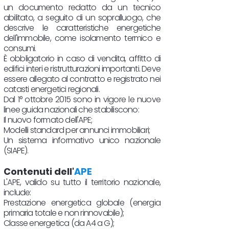
un documento redatto da un tecnico
abilitato, a seguito di un sopralluogo, che
descrive le caratteristiche energetiche
dell'immobile, come isolamento termico e
consumi.
È obbligatorio in caso di vendita, affitto di
edifici interi e ristrutturazioni importanti. Deve
essere allegato al contratto e registrato nei
catasti energetici regionali.
Dal 1° ottobre 2015 sono in vigore le nuove
linee guida nazionali che stabiliscono:
Il nuovo formato dell'APE;
Modelli standard per annunci immobiliari;
Un sistema informativo unico nazionale
(SIAPE).
Contenuti dell'
APE
L'APE, valido su tutto il territorio nazionale,
include:
Prestazione energetica globale (energia
primaria totale e non rinnovabile);
Classe energetica (da A4 a G);