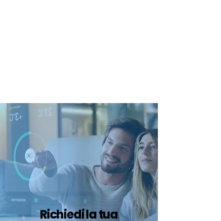
certificazione-energetica-
facile.com
Serve assistenza?
800.200.260
N. verde
Richiedi la tua