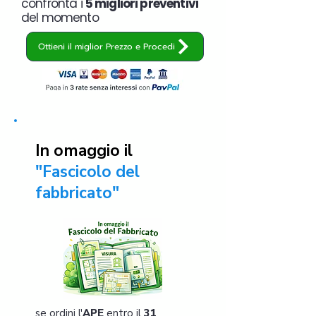
confronta i
5 migliori preventivi
del momento
Ottieni il miglior Prezzo e Procedi
In omaggio il
"Fascicolo del
fabbricato"
se ordini l'
APE
entro il
31