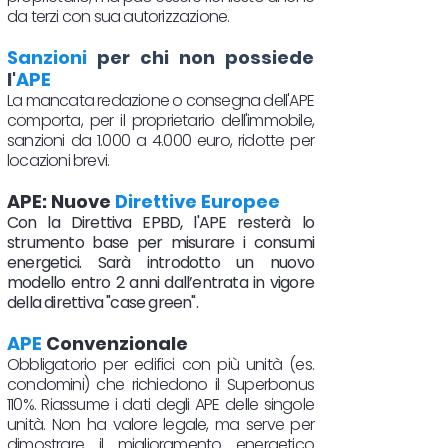
da terzi con sua autorizzazione.
Sanzioni
per chi non possiede
l'
APE
La mancata redazione o consegna dell'APE
comporta, per il proprietario dell'immobile,
sanzioni da 1.000 a 4.000 euro, ridotte per
locazioni brevi.
APE: Nuove
Direttive Europee
Con la Direttiva EPBD, l'APE resterà lo
strumento base per misurare i consumi
energetici. Sarà introdotto un nuovo
modello entro 2 anni dall’entrata in vigore
della direttiva "case green".
APE
Convenzionale
Obbligatorio per edifici con più unità (es.
condomini) che richiedono il Superbonus
110%. Riassume i dati degli APE delle singole
unità. Non ha valore legale, ma serve per
dimostrare il miglioramento energetico