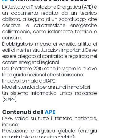
L'Attestato di Prestazione Energetica (APE) è
un documento redatto da un tecnico
abilitato, a seguito di un sopralluogo, che
descrive le caratteristiche energetiche
dell'immobile, come isolamento termico e
consumi.
È obbligatorio in caso di vendita, affitto di
edifici interi e ristrutturazioni importanti. Deve
essere allegato al contratto e registrato nei
catasti energetici regionali.
Dal 1° ottobre 2015 sono in vigore le nuove
linee guida nazionali che stabiliscono:
Il nuovo formato dell'APE;
Modelli standard per annunci immobiliari;
Un sistema informativo unico nazionale
(SIAPE).
Contenuti dell'
APE
L'APE, valido su tutto il territorio nazionale,
include:
Prestazione energetica globale (energia
primaria totale e non rinnovabile);