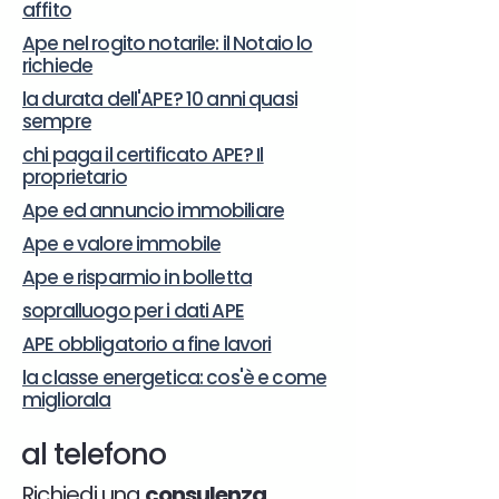
affito
Ape nel rogito notarile: il Notaio lo
richiede
la durata dell'APE? 10 anni quasi
sempre
chi paga il certificato APE? Il
proprietario
Ape ed annuncio immobiliare
Ape e valore immobile
Ape e risparmio in bolletta
sopralluogo per i dati APE
APE obbligatorio a fine lavori
la classe energetica: cos'è e come
migliorala
al telefono
Richiedi una
consulenza