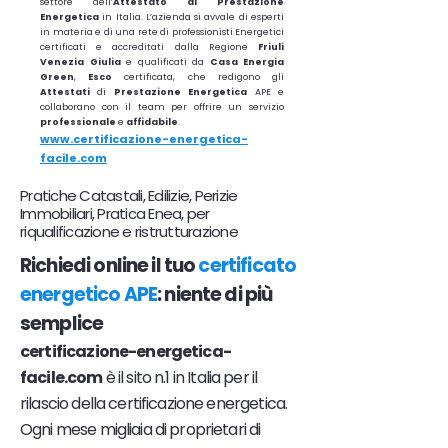
settore dell’
Attestato di Prestazione
Energetica
in Italia. L’azienda si avvale di esperti
in materia e di una rete di professionisti Energetici
certificati e accreditati dalla Regione
Friuli
Venezia Giulia
e qualificati da
Casa Energia
Green
,
Esco
certificata, che redigono gli
Attestati
di
Prestazione
Energetica
APE e
collaborano con il team per offrire un servizio
professionale
e
affidabile
.
www.certificazione-energetica-
facile.com
Pratiche Catastali, Edilizie, Perizie
Immobiliari, Pratica Enea, per
riqualificazione e ristrutturazione
Richiedi online il tuo
certificato
energetico APE
: niente di più
semplice
certificazione-energetica-
facile.com
è il sito n.1 in Italia per il
rilascio della certificazione energetica.
Ogni mese migliaia di proprietari di