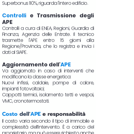
Superbonus 110%, riguarda l'intero edificio.
Controlli
e Trasmissione degli
APE
Controlli a cura di ENEA, Regioni, Guardia di
Finanza, Agenzia delle Entrate. Il tecnico
trasmette l'APE entro 15 giorni alla
Regione/Provincia, che lo registra e invia i
dati al SIAPE.
Aggiornamento dell'
APE
Va aggiornato in caso di interventi che
modificano la classe energetica:
Nuovi infissi, caldaie, pompe di calore,
impianti fotovoltaici;
Cappotti termici, isolamento tetti e vespai,
VMC, cronotermostati.​
Costo
dell'
APE
e responsabilità
Il costo varia secondo il tipo di immobile e
complessità dell’intervento. È a carico del
proprietario, ma può essere richiesto anche