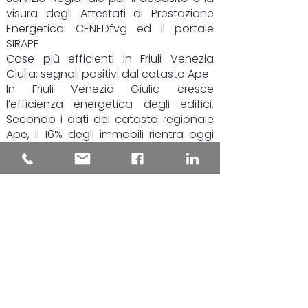
visura degli Attestati di Prestazione
Energetica:
CENEDfvg
ed il portale
SIRAPE
Case più efficienti in Friuli Venezia
Giulia: segnali positivi dal catasto Ape
In Friuli Venezia Giulia cresce
l’efficienza energetica degli edifici.
Secondo i dati del catasto regionale
Ape, il 16% degli immobili rientra oggi
nelle classi energetiche più virtuose
(da A4 a B), il 39% si colloca nelle fasce
intermedie, mentre poco meno del
45% resta nelle classi più energivore, F
e G.
Il dato più rilevante riguarda però gli
ultimi due anni: le certificazioni più
recenti mostrano una chiara
inversione di tendenza. Gli edifici
“green” salgono al 19,4% del totale,
quasi uno su cinque, mentre la quota