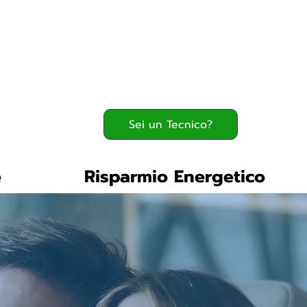
Serve assistenza?
800.200.260
verde
Sei un Tecnico?
e
Risparmio Energetico