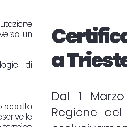
lutazione
Certific
averso un
a Triest
logie di
Dal 1 Marzo
o redatto
Regione del 
scrive le