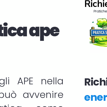
Richi
Pratiche 
tica ape
egli
APE
nella
Richi
 può avvenire
ener