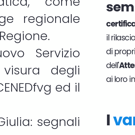
atica, come
sem
gge regionale
certifi
 Regione.
il rilas
ovo Servizio
di propri
dell'
Atte
visura degli
ai loro 
CENEDfvg
ed il
I
va
Giulia: segnali