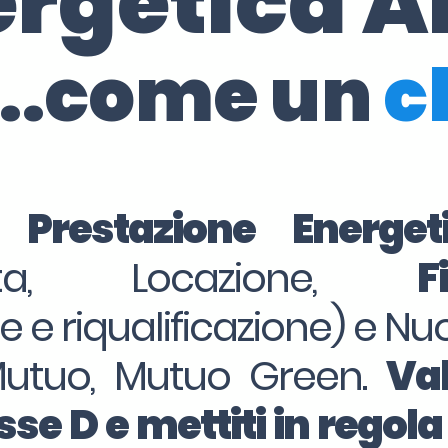
ergetica A
..come un
c
i Prestazione Energe
dita, Locazione,
F
ne e riqualificazione) e Nu
Mutuo, Mutuo Green.
Val
se D e mettiti in regola