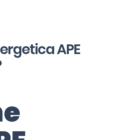
nergetica APE
?
ne