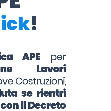
PE
lick
!
tica APE
per
ine Lavori
ove Costruzioni,
uta se rientri
 con il Decreto