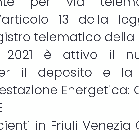
ente per via telem
l’articolo 13 della le
egistro telematico della
o 2021 è attivo il nu
er il deposito e la 
Prestazione Energetica:
E
ienti in Friuli Venezia 