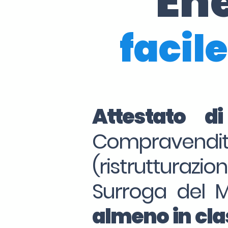
En
facile
Attestato d
Compraven
(ristrutturazio
Surroga del 
almeno in clas