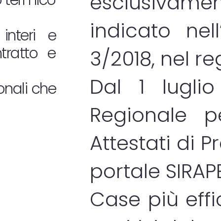
esclusivam
o termico
indicato nel
interi e
ntratto e
3/2018, nel r
Dal 1 lugli
onali che
Regionale p
Attestati di 
portale
SIRAP
Case più effic