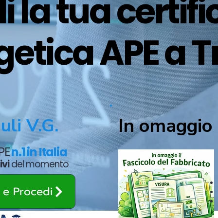
i la tua certif
etica APE a T
In omaggio 
uli V.G.
APE
n.1 in Italia
ivi
del momento
o e Procedi