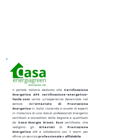
Il portale italiano dedicato alla
Certificazione
Energetica APE
.
certificazione-energetica-
facile.com
vanta un’esperienza decennale nel
settore dell’
Attestato di Prestazione
Energetica
in Italia. L’azienda si avvale di esperti
in materia e di una rete di professionisti Energetici
certificati e accreditati dalla Regione e qualificati
da
Casa Energia Green
,
Esco
certificata, che
redigono gli
Attestati
di
Prestazione
Energetica
APE e collaborano con il team per
offrire un servizio
professionale
e
affidabile
.