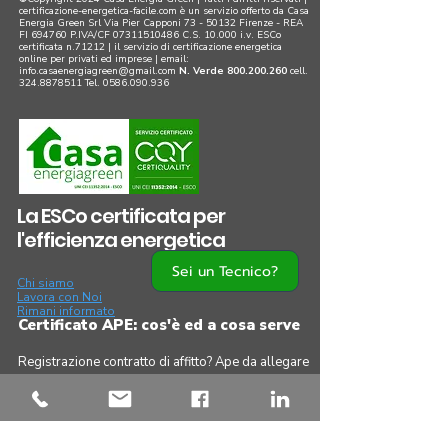
certificazione-energetica-facile.com è un servizio offerto da Casa
Energia Green Srl Via Pier Capponi
73 - 50132
Firenze - REA
FI 694760 P.IVA/CF
07311510486
C.S. 10.000 i.v. ESCo
certificata n.71212 | il servizio di certificazione energetica
online per privati ed imprese |
email:
info.casaenergiagreen@gmail.com
N. Verde
800.200.260
cell.
324.8878511
Tel.
0586.090.936
La ESCo certificata per
l'efficienza energetica
Sei un Tecnico?
Chi siamo
Lavora con Noi
Rimani informato
Certificato APE: cos'è ed a cosa serve
Registrazione contratto di affitto? Ape da allegare
Compravendita immobiliare: Ape aggiornato
Fine lavori di ristrutturazione e riqualificazione
Ape scaduto: scopri come rinnovarlo
Surroga del mutuo: è richiesto il certificato APE