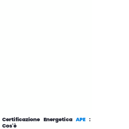
Certificazione Energetica
APE
:
Cos'è