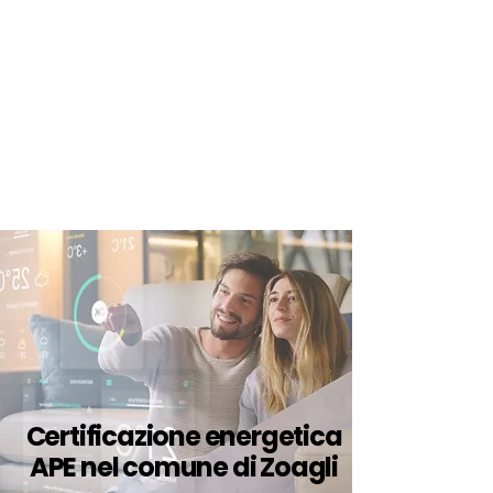
certificazione-energetica-
facile.com
Serve assistenza?
800.200.260
N. verde
Certificazione energetica
APE nel comune di Zoagli