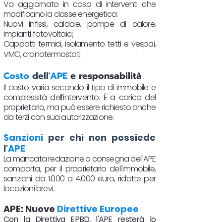
Va aggiornato in caso di interventi che
modificano la classe energetica:
Nuovi infissi, caldaie, pompe di calore,
impianti fotovoltaici;
Cappotti termici, isolamento tetti e vespai,
VMC, cronotermostati.​
Costo
dell'
APE
e responsabilità
Il costo varia secondo il tipo di immobile e
complessità dell’intervento. È a carico del
proprietario, ma può essere richiesto anche
da terzi con sua autorizzazione.
Sanzioni
per chi non possiede
l'
APE
La mancata redazione o consegna dell'APE
comporta, per il proprietario dell'immobile,
sanzioni da 1.000 a 4.000 euro, ridotte per
locazioni brevi.
APE: Nuove
Direttive Europee
Con la Direttiva EPBD, l'APE resterà lo