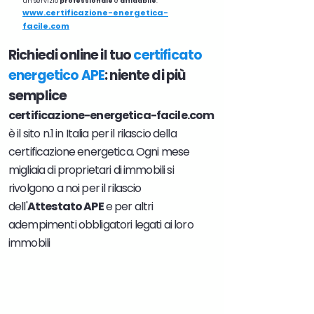
un servizio
professionale
e
affidabile
.
www.certificazione-energetica-
facile.com
Richiedi online il tuo
certificato
energetico APE
: niente di più
semplice
certificazione-energetica-facile.com
è il sito n.1 in Italia per il rilascio della
certificazione energetica. Ogni mese
migliaia di proprietari di immobili si
rivolgono a noi per il rilascio
dell'
Attestato APE
e per altri
adempimenti obbligatori legati ai loro
immobili