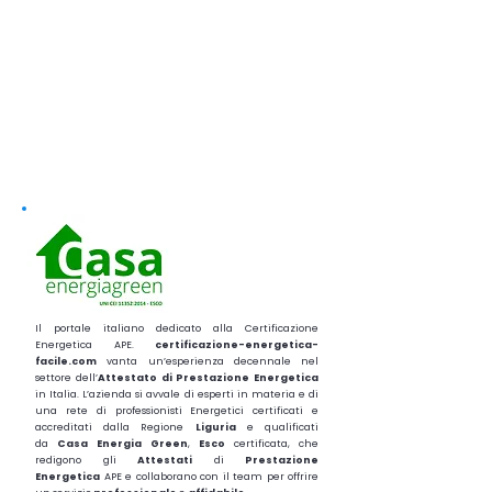
Il portale italiano dedicato alla Certificazione
Energetica APE.
certificazione-energetica-
facile.com
vanta un’esperienza decennale nel
settore dell’
Attestato di Prestazione Energetica
in Italia. L’azienda si avvale di esperti in materia e di
una rete di professionisti Energetici certificati e
accreditati dalla Regione
Liguria
e qualificati
da
Casa Energia Green
,
Esco
certificata, che
redigono gli
Attestati
di
Prestazione
Energetica
APE e collaborano con il team per offrire