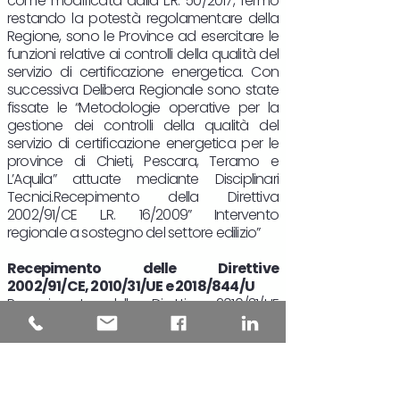
come modificata dalla L.R. 50/2017, fermo
restando la potestà regolamentare della
Regione, sono le Province ad esercitare le
funzioni relative ai controlli della qualità del
servizio di certificazione energetica. Con
successiva Delibera Regionale sono state
fissate le “Metodologie operative per la
gestione dei controlli della qualità del
servizio di certificazione energetica per le
province di Chieti, Pescara, Teramo e
L’Aquila” attuate mediante Disciplinari
Tecnici.Recepimento della Direttiva
2002/91/CE L.R. 16/2009” Intervento
regionale a sostegno del settore edilizio”
Recepimento delle Direttive
2002/91/CE, 2010/31/UE e 2018/844/U
Recepimento della Direttiva 2010/31/UE
D.G.R. 567/2013 “Disposizioni in materia di
certificazione energetica nel territorio della
Regione Abruzzo” L.R. 40/2017” Disposizioni
per il recupero del patrimonio edilizio
esistente. Destinazioni d’uso e