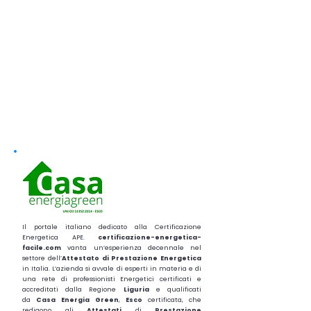
Il portale italiano dedicato alla Certificazione
Energetica APE.
certificazione-energetica-
facile.com
vanta un’esperienza decennale nel
settore dell’
Attestato di Prestazione Energetica
in Italia. L’azienda si avvale di esperti in materia e di
una rete di professionisti Energetici certificati e
accreditati dalla Regione
Liguria
e qualificati
da
Casa Energia Green
,
Esco
certificata, che
redigono gli
Attestati
di
Prestazione