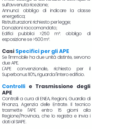
sull’avvenuta ricezione;
Annunci: obbligo di indicare la classe
energetica;
Ristrutturazioni: richiesto per legge;
Donazioni: raccomandato;
Edifici pubblici >250 m²: obbligo di
esposizione se >500 m².
Casi
Specifici per gli APE
Se l'immobile ha due unità distinte, servono
due APE.
L'APE convenzionale, richiesto per il
Superbonus 110%, riguarda l'intero edificio.
Controlli
e Trasmissione degli
APE
Controlli a cura di ENEA, Regioni, Guardia di
Finanza, Agenzia delle Entrate. Il tecnico
trasmette l'APE entro 15 giorni alla
Regione/Provincia, che lo registra e invia i
dati al SIAPE.