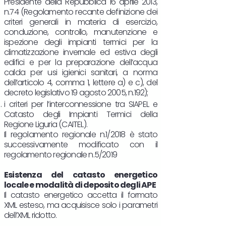
Presidente della Repubblica 16 aprile 2013,
n.74 (Regolamento recante definizione dei
criteri generali in materia di esercizio,
conduzione, controllo, manutenzione e
ispezione degli impianti termici per la
climatizzazione invernale ed estiva degli
edifici e per la preparazione dell’acqua
calda per usi igienici sanitari, a norma
dell’articolo 4, comma 1, lettere a) e c), del
decreto legislativo 19 agosto 2005, n.192);
i criteri per l’interconnessione tra SIAPEL e
Catasto degli Impianti Termici della
Regione Liguria (CAITEL).
Il regolamento regionale n.1/2018 è stato
successivamente modificato con il
regolamento regionale n.5/2019
Esistenza del catasto energetico
locale e modalità di deposito degli APE
Il catasto energetico accetta il formato
XML esteso, ma acquisisce solo i parametri
dell’XML ridotto.