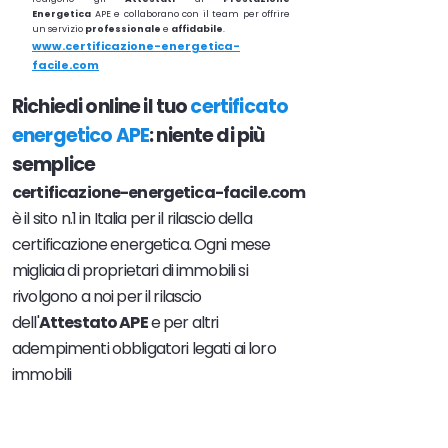
Energetica
APE e collaborano con il team per offrire
un servizio
professionale
e
affidabile
.
www.certificazione-energetica-
facile.com
Richiedi online il tuo
certificato
energetico APE
: niente di più
semplice
certificazione-energetica-facile.com
è il sito n.1 in Italia per il rilascio della
certificazione energetica. Ogni mese
migliaia di proprietari di immobili si
rivolgono a noi per il rilascio
dell'
Attestato APE
e per altri
adempimenti obbligatori legati ai loro
immobili