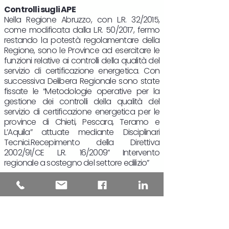
Controlli sugli APE
Nella Regione Abruzzo, con L.R. 32/2015,
come modificata dalla L.R. 50/2017, fermo
restando la potestà regolamentare della
Regione, sono le Province ad esercitare le
funzioni relative ai controlli della qualità del
servizio di certificazione energetica. Con
successiva Delibera Regionale sono state
fissate le “Metodologie operative per la
gestione dei controlli della qualità del
servizio di certificazione energetica per le
province di Chieti, Pescara, Teramo e
L’Aquila” attuate mediante Disciplinari
Tecnici.Recepimento della Direttiva
2002/91/CE L.R. 16/2009” Intervento
regionale a sostegno del settore edilizio”
Recepimento delle Direttive
2002/91/CE, 2010/31/UE e 2018/844/U
Recepimento della Direttiva 2010/31/UE
D.G.R. 567/2013 “Disposizioni in materia di
certificazione energetica nel territorio della