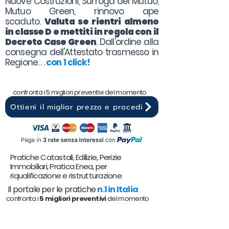
Nuove Costruzioni, Surroga del Mutuo,
Mutuo Green, rinnovo ape
scaduto.
Valuta se rientri almeno
in classe D e mettiti in regola con il
Decreto Case Green
. Dall'ordine alla
consegna dell'Attestato trasmesso in
Regione. . .
con 1 click!
confronta i 5 migliori preventivi del momento
Ottieni il miglior prezzo e procedi
Pratiche Catastali, Edilizie, Perizie
Immobiliari, Pratica Enea, per
riqualificazione e ristrutturazione
Il portale per le pratiche
n.1 in Italia
confronta i
5 migliori preventivi
del momento