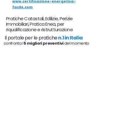
www.certificazione-energetica-
facile.com
Pratiche Catastali, Edilizie, Perizie
Immobiliari, Pratica Enea, per
riqualificazione e ristrutturazione
Il portale per le pratiche
n.1 in Italia
confronta i
5 migliori preventivi
del momento