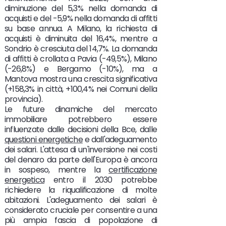
diminuzione del 5,3% nella domanda di
acquisti e del -5,9% nella domanda di affitti
su base annua. A Milano, la richiesta di
acquisti è diminuita del 16,4%, mentre a
Sondrio è cresciuta del 14,7%. La domanda
di affitti è crollata a Pavia (-49,5%), Milano
(-26,8%) e Bergamo (-10%), ma a
Mantova mostra una crescita significativa
(+158,3% in città, +100,4% nei Comuni della
provincia).
Le future dinamiche del mercato
immobiliare potrebbero essere
influenzate dalle decisioni della Bce, dalle
questioni energetiche
e dall'adeguamento
dei salari. L'attesa di un'inversione nei costi
del denaro da parte dell'Europa è ancora
in sospeso, mentre la
certificazione
energetica
entro il 2030 potrebbe
richiedere la riqualificazione di molte
abitazioni. L'adeguamento dei salari è
considerato cruciale per consentire a una
più ampia fascia di popolazione di