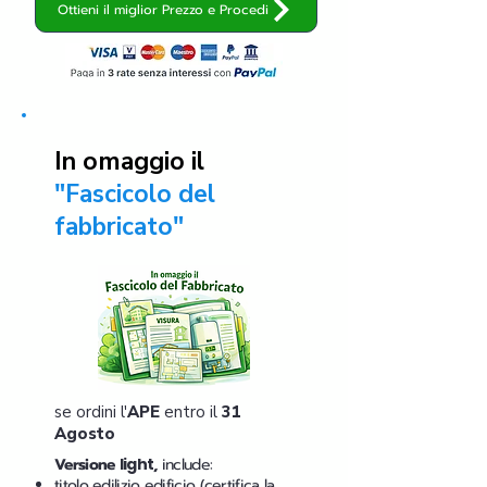
Ottieni il miglior Prezzo e Procedi
In omaggio il
"Fascicolo del
fabbricato"
se ordini l'
APE
entro il
31
Agosto
Versione
light
,
include:
titolo edilizio edificio (certifica la