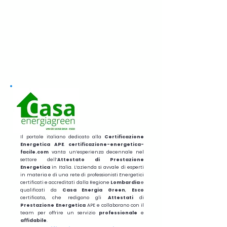
Il portale italiano dedicato alla
Certificazione
Energetica APE
.
certificazione-energetica-
facile.com
vanta un’esperienza decennale nel
settore dell’
Attestato di Prestazione
Energetica
in Italia. L’azienda si avvale di esperti
in materia e di una rete di professionisti Energetici
certificati e accreditati dalla Regione
Lombardia
e
qualificati da
Casa Energia Green
,
Esco
certificata, che redigono gli
Attestati
di
Prestazione
Energetica
APE e collaborano con il
team per offrire un servizio
professionale
e
affidabile
.