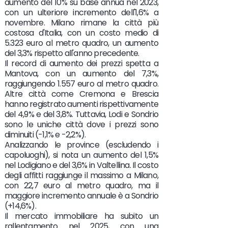
aumento del 10% su base annua nel 2023,
con un ulteriore incremento dell'1,6% a
novembre. Milano rimane la città più
costosa d'Italia, con un costo medio di
5.323 euro al metro quadro, un aumento
del 3,3% rispetto all'anno precedente.
Il record di aumento dei prezzi spetta a
Mantova, con un aumento del 7,3%,
raggiungendo 1.557 euro al metro quadro.
Altre città come Cremona e Brescia
hanno registrato aumenti rispettivamente
del 4,9% e del 3,8%. Tuttavia, Lodi e Sondrio
sono le uniche città dove i prezzi sono
diminuiti (-1,1% e -2,2%).
Analizzando le province (escludendo i
capoluoghi), si nota un aumento del 1,5%
nel Lodigiano e del 3,6% in Valtellina. Il costo
degli affitti raggiunge il massimo a Milano,
con 22,7 euro al metro quadro, ma il
maggiore incremento annuale è a Sondrio
(+14,6%).
Il mercato immobiliare ha subito un
rallentamento nel 2025, con una