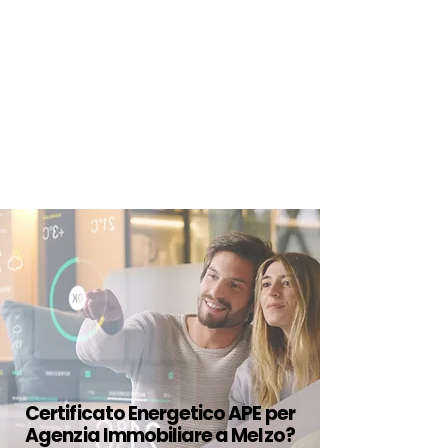
certificazione-energetica-
facile.com
Serve assistenza?
800.200.260
N. verde
Certificato Energetico APE per
Agenzia Immobiliare a Melzo?