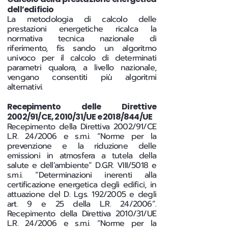
dell’edificio
La metodologia di calcolo delle
prestazioni energetiche ricalca la
normativa tecnica nazionale di
riferimento, fis sando un algoritmo
univoco per il calcolo di determinati
parametri qualora, a livello nazionale,
vengano consentiti più algoritmi
alternativi.
Recepimento delle Direttive
2002/91/CE, 2010/31/UE e 2018/844/UE
Recepimento della Direttiva 2002/91/CE
L.R. 24/2006 e s.m.i. “Norme per la
prevenzione e la riduzione delle
emissioni in atmosfera a tutela della
salute e dell’ambiente” D.G.R. VIII/5018 e
s.m.i. “Determinazioni inerenti alla
certificazione energetica degli edifici, in
attuazione del D. Lgs. 192/2005 e degli
art. 9 e 25 della L.R. 24/2006”.
Recepimento della Direttiva 2010/31/UE
L.R. 24/2006 e s.m.i. “Norme per la