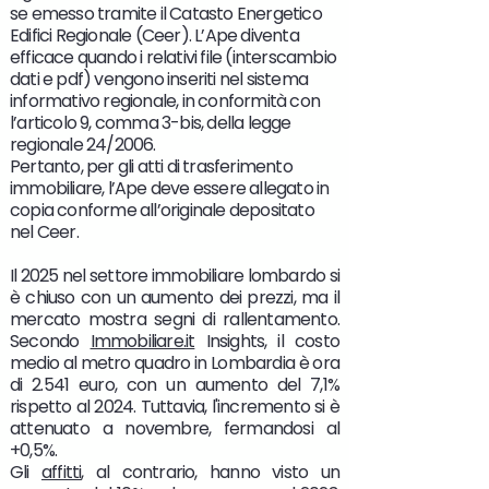
se emesso tramite il Catasto Energetico
Edifici Regionale (Ceer). L’Ape diventa
efficace quando i relativi file (interscambio
dati e pdf) vengono inseriti nel sistema
informativo regionale, in conformità con
l’articolo 9, comma 3-bis, della legge
regionale 24/2006.
Pertanto, per gli atti di trasferimento
immobiliare, l’Ape deve essere allegato in
copia conforme all’originale depositato
nel Ceer.
Il 2025 nel settore immobiliare lombardo si
è chiuso con un aumento dei prezzi, ma il
mercato mostra segni di rallentamento.
Secondo
Immobiliare.it
Insights, il costo
medio al metro quadro in Lombardia è ora
di 2.541 euro, con un aumento del 7,1%
rispetto al 2024. Tuttavia, l'incremento si è
attenuato a novembre, fermandosi al
+0,5%.
Gli
affitti
, al contrario, hanno visto un