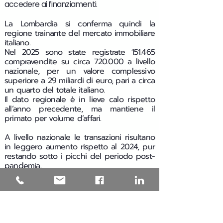
accedere ai finanziamenti.
La Lombardia si conferma quindi la
regione trainante del mercato immobiliare
italiano.
Nel 2025 sono state registrate 151.465
compravendite su circa 720.000 a livello
nazionale, per un valore complessivo
superiore a 29 miliardi di euro, pari a circa
un quarto del totale italiano.
Il dato regionale è in lieve calo rispetto
all’anno precedente, ma mantiene il
primato per volume d’affari.
A livello nazionale le transazioni risultano
in leggero aumento rispetto al 2024, pur
restando sotto i picchi del periodo post-
pandemia.
Tra le province lombarde si distingue
Bergamo per la crescita più marcata,
seguita da Cremona, Pavia, Brescia, Como,
Mantova e Monza Brianza. In flessione
moderata risultano invece Lecco, Sondrio,
Milano, Varese e Lodi.