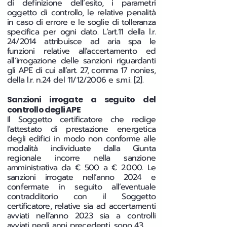
di definizione dell’esito, i parametri
oggetto di controllo, le relative penalità
in caso di errore e le soglie di tolleranza
specifica per ogni dato. L’art.11 della l.r.
24/2014 attribuisce ad aria spa le
funzioni relative all’accertamento ed
all’irrogazione delle sanzioni riguardanti
gli APE di cui all’art. 27, comma 17 nonies,
della l.r. n.24 del 11/12/2006 e s.m.i. [2].
Sanzioni irrogate a seguito del
controllo degli APE
Il Soggetto certificatore che redige
l’attestato di prestazione energetica
degli edifici in modo non conforme alle
modalità individuate dalla Giunta
regionale incorre nella sanzione
amministrativa da € 500 a € 2.000. Le
sanzioni irrogate nell’anno 2024 e
confermate in seguito all’eventuale
contradditorio con il Soggetto
certificatore, relative sia ad accertamenti
avviati nell’anno 2023 sia a controlli
avviati negli anni precedenti, sono 43.