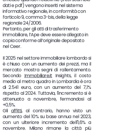
dati e pdf) vengono inseriti nel sistema
informativo regionale, in conformità con
l’articolo 9, comma 3-bis, della legge
regionale 24/2006.
Pertanto, per gli atti di trasferimento
immobiliare, l’Ape deve essere allegato in
copia conforme all’originale depositato
nel Ceer.
Il 2025 nel settore immobiliare lombardo si
è chiuso con un aumento dei prezzi, ma il
mercato mostra segni di rallentamento.
Secondo
Immobiliare.it
Insights, il costo
medio al metro quadro in Lombardia è ora
di 2.541 euro, con un aumento del 7,1%
rispetto al 2024. Tuttavia, l'incremento si è
attenuato a novembre, fermandosi al
+0,5%.
Gli
affitti
, al contrario, hanno visto un
aumento del 10% su base annua nel 2023,
con un ulteriore incremento dell'1,6% a
novembre. Milano rimane la città più