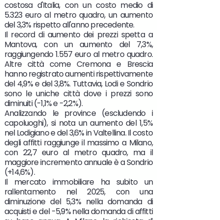
costosa d'Italia, con un costo medio di
5.323 euro al metro quadro, un aumento
del 3,3% rispetto all'anno precedente.
Il record di aumento dei prezzi spetta a
Mantova, con un aumento del 7,3%,
raggiungendo 1.557 euro al metro quadro.
Altre città come Cremona e Brescia
hanno registrato aumenti rispettivamente
del 4,9% e del 3,8%. Tuttavia, Lodi e Sondrio
sono le uniche città dove i prezzi sono
diminuiti (-1,1% e -2,2%).
Analizzando le province (escludendo i
capoluoghi), si nota un aumento del 1,5%
nel Lodigiano e del 3,6% in Valtellina. Il costo
degli affitti raggiunge il massimo a Milano,
con 22,7 euro al metro quadro, ma il
maggiore incremento annuale è a Sondrio
(+14,6%).
Il mercato immobiliare ha subito un
rallentamento nel 2025, con una
diminuzione del 5,3% nella domanda di
acquisti e del -5,9% nella domanda di affitti