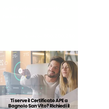
certificazione-energetica-
facile.com
Serve assistenza?
800.200.260
N. verde
Ti serve il Certificato APE a
Bagnolo San Vito? Richiedi il