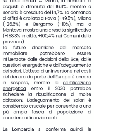
su base annua. A Milano, la richiesta di
acquisti è diminuita del 16,4%, mentre a
Sondrio è cresciuta del 14,7%. La domanda
di affitti è crollata a Pavia (-49,5%), Milano
(-26,8%) e Bergamo (-10%), ma a
Mantova mostra una crescita significativa
(+158,3% in città, +100,4% nei Comuni della
provincia).
Le future dinamiche del mercato
immobiliare potrebbero essere
influenzate dalle decisioni della Bce, dalle
questioni energetiche
e dall'adeguamento
dei salari. L'attesa di un'inversione nei costi
del denaro da parte dell'Europa è ancora
in sospeso, mentre la
certificazione
energetica
entro il 2030 potrebbe
richiedere la riqualificazione di molte
abitazioni. L'adeguamento dei salari è
considerato cruciale per consentire a una
più ampia fascia di popolazione di
accedere ai finanziamenti.
La Lombardia si conferma quindi la