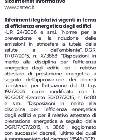
Sito internet informativo
www.cened.it
Riferimenti legislativi vigenti in tema
di efficienza energetica degli edifici
-L.R. 24/2006 e s.m.i. “Norme per la
prevenzione e la riduzione delle
emissioni in atmosfera a tutela della
salute e dell’ambiente”.-D.G.R.
17/07/2015, n. X/3868 “Disposizioni in
merito alla disciplina per l’efficienza
energetica degli edifici ed il relativo
attestato di prestazione energetica a
seguito dell’approvazione dei decreti
ministeriali per l’attuazione del D. Lgs
192/2005, come modificato con L.
90/2013”.-Decreto 30/07/2015, n. 6480
e s.m.i. “Disposizioni in merito alla
disciplina per l’efficienza energetica
degli edifici e per il relativo attestato di
prestazione energetica a seguito della
D.G.R.17/07/2015, n. 3868”, aggiornato
con successivi decreti, l’ultimo dei quali
è rappresentato dal decreto 18546/2019.