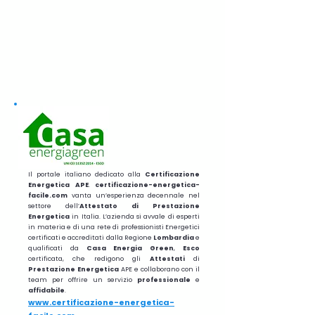
Il portale italiano dedicato alla
Certificazione
Energetica APE
.
certificazione-energetica-
facile.com
vanta un’esperienza decennale nel
settore dell’
Attestato di Prestazione
Energetica
in Italia. L’azienda si avvale di esperti
in materia e di una rete di professionisti Energetici
certificati e accreditati dalla Regione
Lombardia
e
qualificati da
Casa Energia Green
,
Esco
certificata, che redigono gli
Attestati
di
Prestazione
Energetica
APE e collaborano con il
team per offrire un servizio
professionale
e
affidabile
.
www.certificazione-energetica-