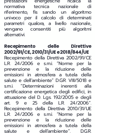
prestazioni energetiche ricalca la
normativa tecnica nazionale di
riferimento, fis sando un algoritmo
univoco per il calcolo di determinati
parametri qualora, a livello nazionale,
vengano consentiti più algoritmi
alternativi.
Recepimento delle Direttive
2002/91/CE, 2010/31/UE e 2018/844/UE
Recepimento della Direttiva 2002/91/CE
L.R. 24/2006 e s.m.i. “Norme per la
prevenzione e la riduzione delle
emissioni in atmosfera a tutela della
salute e dell’ambiente” D.G.R. VIII/5018 e
s.m.i. “Determinazioni inerenti alla
certificazione energetica degli edifici, in
attuazione del D. Lgs. 192/2005 e degli
art. 9 e 25 della L.R. 24/2006”.
Recepimento della Direttiva 2010/31/UE
L.R. 24/2006 e s.m.i. “Norme per la
prevenzione e la riduzione delle
emissioni in atmosfera a tutela della
salute e dell’ambiente”. D.G.R.