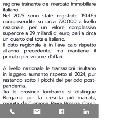
regione trainante del mercato immobiliare
italiano.
Nel 2025 sono state registrate 151.465
compravendite su circa 720.000 a livello
nazionale, per un valore complessivo
superiore a 29 miliardi di euro, pari a circa
un quarto del totale italiano.
Il dato regionale è in lieve calo rispetto
all’anno precedente, ma mantiene il
primato per volume d’affari.
A livello nazionale le transazioni risultano
in leggero aumento rispetto al 2024, pur
restando sotto i picchi del periodo post-
pandemia.
Tra le province lombarde si distingue
Bergamo per la crescita più marcata,
seguita da Cremona, Pavia, Brescia, Como,
Mantova e Monza Brianza. In flessione
moderata risultano invece Lecco, Sondrio,
Milano, Varese e Lodi.
Nel 2025 i prezzi di vendita aumentano in