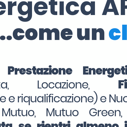
ergetica A
..come un
c
i Prestazione Energe
dita, Locazione,
F
ne e riqualificazione) e Nu
 Mutuo, Mutuo Green,
ta se rientri almeno 