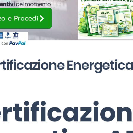
entivi
del momento
zzo e Procedi
rtificazione Energetic
rtificazio