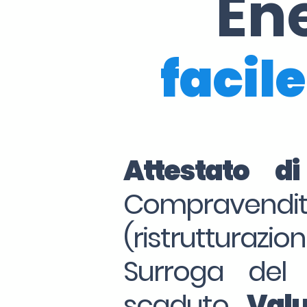
En
facile
Attestato d
Compraven
(ristrutturazio
Surroga del
scaduto.
Valu