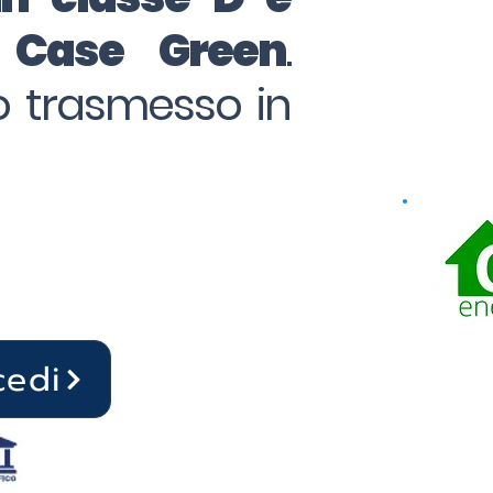
o Case Green
.
to trasmesso in
cedi