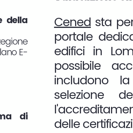
Cened
sta per 
e della
portale dedica
egione
edifici in Lo
lano E-
possibile ac
includono la
selezione 
l'accreditamen
ema di
delle certificazi