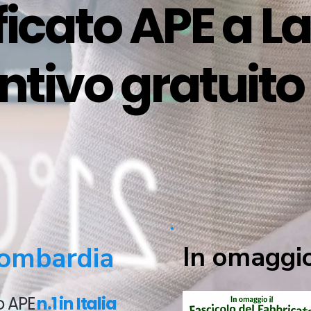
tificato APE a L
entivo gratuit
In omaggio
ombardia
to APE
n.1 in Italia