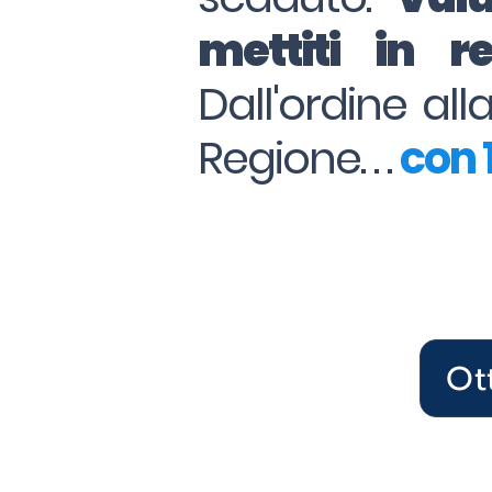
mettiti in 
Dall'ordine al
Regione. . .
con 1
Ot