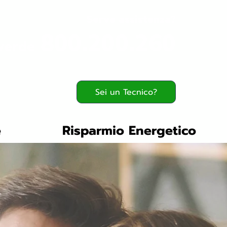
Serve assistenza?
800.200.260
verde
Sei un Tecnico?
e
Risparmio Energetico