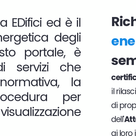
Rich
 EDifici ed è il
nergetica degli
ene
sto portale, è
sem
i servizi che
certif
normativa, la
il rila
ocedura per
di prop
visualizzazione
dell'
Att
ai loro