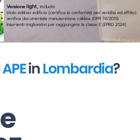
Versione
light
,
include:
titolo edilizio edificio (certifica la conformità per vendita ed affitto)
verifica documentale manutenzione caldaia (DPR 74/2013)
Interventi migliorativi per raggiungere la classe E (EPBD 2024)
a
APE
in
Lombardia
?
ne