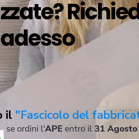
azzate? Richied
o adesso
 il
"Fascicolo del fabbrica
se ordini l'
APE
entro il
31 Agosto