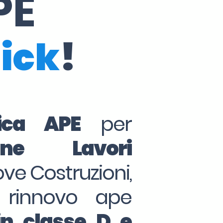
PE
lick
!
tica APE
per
ine Lavori
ove Costruzioni,
 rinnovo ape
in classe D e