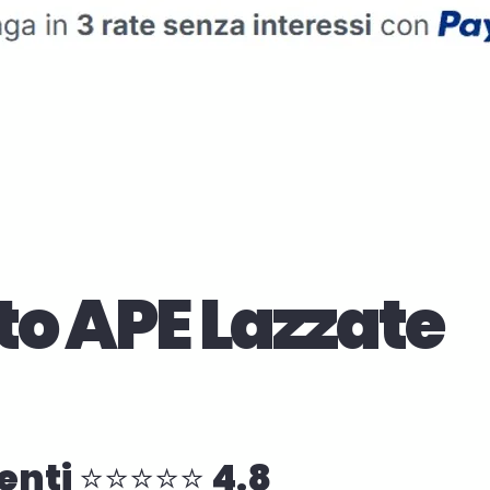
to APE Lazzate
enti ⭐⭐⭐⭐⭐ 4.8