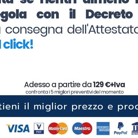
regola con il Decret
la consegna dell'Attesta
 click!
Adesso a partire da
129 €+Iva
confronta i 5 migliori preventivi del momento
tieni il miglior prezzo e pro