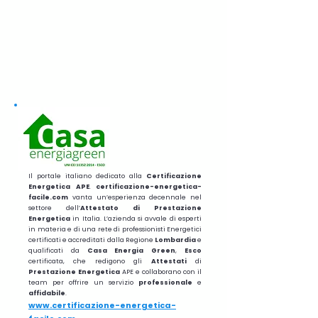
Il portale italiano dedicato alla
Certificazione
Energetica APE
.
certificazione-energetica-
facile.com
vanta un’esperienza decennale nel
settore dell’
Attestato di Prestazione
Energetica
in Italia. L’azienda si avvale di esperti
in materia e di una rete di professionisti Energetici
certificati e accreditati dalla Regione
Lombardia
e
qualificati da
Casa Energia Green
,
Esco
certificata, che redigono gli
Attestati
di
Prestazione
Energetica
APE e collaborano con il
team per offrire un servizio
professionale
e
affidabile
.
www.certificazione-energetica-