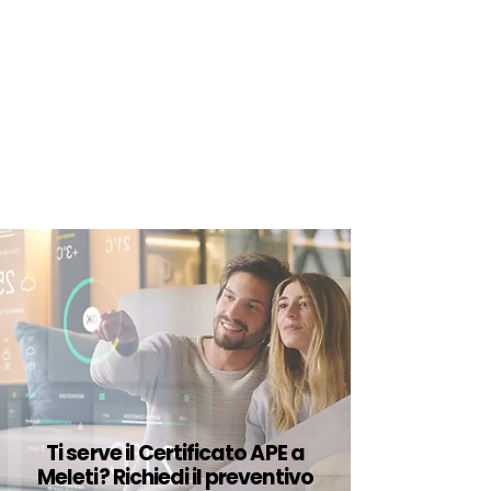
certificazione-energetica-
facile.com
Serve assistenza?
800.200.260
N. verde
Ti serve il Certificato APE a
Meleti? Richiedi il preventivo