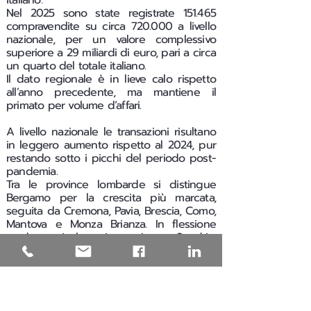
italiano.
Nel 2025 sono state registrate 151.465
compravendite su circa 720.000 a livello
nazionale, per un valore complessivo
superiore a 29 miliardi di euro, pari a circa
un quarto del totale italiano.
Il dato regionale è in lieve calo rispetto
all’anno precedente, ma mantiene il
primato per volume d’affari.
A livello nazionale le transazioni risultano
in leggero aumento rispetto al 2024, pur
restando sotto i picchi del periodo post-
pandemia.
Tra le province lombarde si distingue
Bergamo per la crescita più marcata,
seguita da Cremona, Pavia, Brescia, Como,
Mantova e Monza Brianza. In flessione
moderata risultano invece Lecco, Sondrio,
Milano, Varese e Lodi.
Nel 2025 i prezzi di vendita aumentano in
tutte le principali città. Gli incrementi più
significativi si registrano a Brescia, Monza,