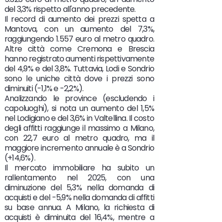
del 3,3% rispetto all'anno precedente.
Il record di aumento dei prezzi spetta a
Mantova, con un aumento del 7,3%,
raggiungendo 1.557 euro al metro quadro.
Altre città come Cremona e Brescia
hanno registrato aumenti rispettivamente
del 4,9% e del 3,8%. Tuttavia, Lodi e Sondrio
sono le uniche città dove i prezzi sono
diminuiti (-1,1% e -2,2%).
Analizzando le province (escludendo i
capoluoghi), si nota un aumento del 1,5%
nel Lodigiano e del 3,6% in Valtellina. Il costo
degli affitti raggiunge il massimo a Milano,
con 22,7 euro al metro quadro, ma il
maggiore incremento annuale è a Sondrio
(+14,6%).
Il mercato immobiliare ha subito un
rallentamento nel 2025, con una
diminuzione del 5,3% nella domanda di
acquisti e del -5,9% nella domanda di affitti
su base annua. A Milano, la richiesta di
acquisti è diminuita del 16,4%, mentre a