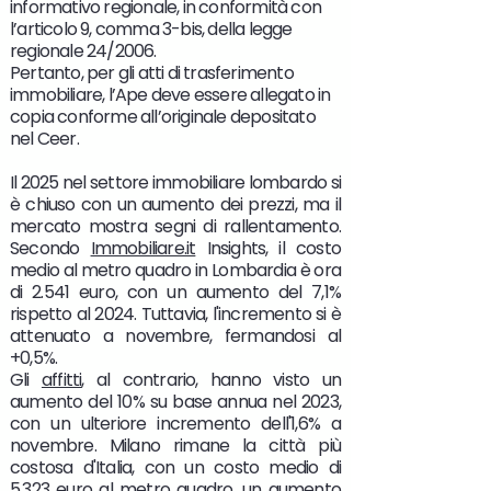
informativo regionale, in conformità con
l’articolo 9, comma 3-bis, della legge
regionale 24/2006.
Pertanto, per gli atti di trasferimento
immobiliare, l’Ape deve essere allegato in
copia conforme all’originale depositato
nel Ceer.
Il 2025 nel settore immobiliare lombardo si
è chiuso con un aumento dei prezzi, ma il
mercato mostra segni di rallentamento.
Secondo
Immobiliare.it
Insights, il costo
medio al metro quadro in Lombardia è ora
di 2.541 euro, con un aumento del 7,1%
rispetto al 2024. Tuttavia, l'incremento si è
attenuato a novembre, fermandosi al
+0,5%.
Gli
affitti
, al contrario, hanno visto un
aumento del 10% su base annua nel 2023,
con un ulteriore incremento dell'1,6% a
novembre. Milano rimane la città più
costosa d'Italia, con un costo medio di
5.323 euro al metro quadro, un aumento