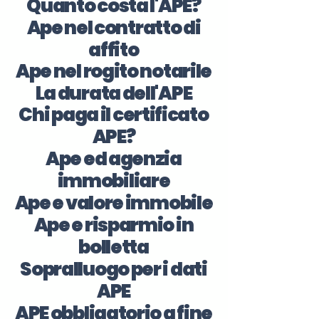
Quanto costa l'APE?
Ape nel contratto di
affito
Ape nel rogito notarile
La durata dell'APE
Chi paga il certificato
APE?
Ape ed agenzia
immobiliare
Ape e valore immobile
Ape e risparmio in
bolletta
Sopralluogo per i dati
APE
APE obbligatorio a fine