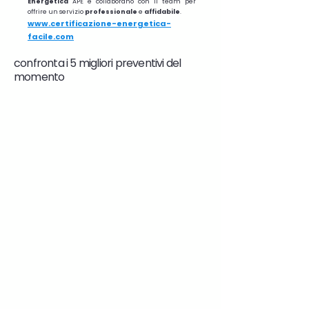
Energetica
APE e collaborano con il team per
offrire un servizio
professionale
e
affidabile
.
www.certificazione-energetica-
facile.com
confronta i 5 migliori preventivi del
momento