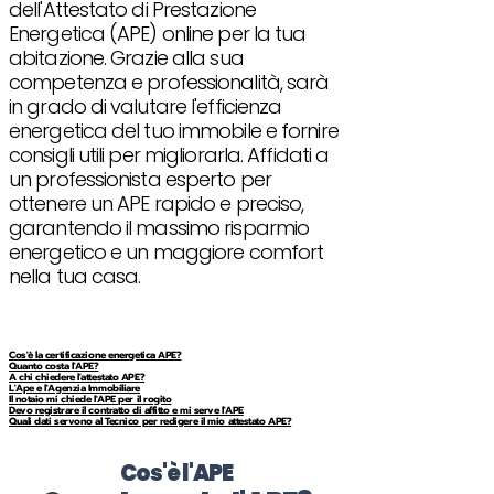
dell'Attestato di Prestazione
Energetica (APE) online per la tua
abitazione. Grazie alla sua
competenza e professionalità, sarà
in grado di valutare l'efficienza
energetica del tuo immobile e fornire
consigli utili per migliorarla. Affidati a
un professionista esperto per
ottenere un APE rapido e preciso,
garantendo il massimo risparmio
energetico e un maggiore comfort
nella tua casa.
Cos'è la certificazione energetica APE?
Quanto costa l'APE?
A chi chiedere l'attestato APE?
L'Ape e l'Agenzia Immobiliare
Il notaio mi chiede l'APE per il rogito
Devo registrare il contratto di affitto e mi serve l'APE
Quali dati servono al Tecnico per redigere il mio attestato APE?
Cos'è l'APE