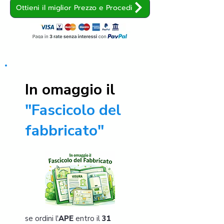
Ottieni il miglior Prezzo e Procedi
In omaggio il
"Fascicolo del
fabbricato"
se ordini l'
APE
entro il
31