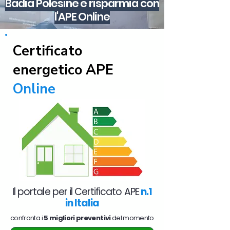
Badia Polesine e risparmia con
l'APE Online
Certificato
energetico APE
Online
Il portale per il Certificato APE
n.1
in Italia
confronta i
5 migliori preventivi
del momento