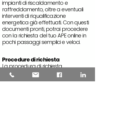
impianti di riscaldamento e
raffreddamento, oltre a eventuali
interventi di riqualificazione
energetica già effettuati. Con questi
documenti pronti, potrai procedere
con la richiesta del tuo APE online in
pochi passaggi semplici e veloci.
Procedure di richiesta
La procedura di richiesta
dell'Attestato di Prestazione
Energetica online è rapida e
semplice. Basta compilare i dati
richiesti sul sito web dedicato e in
pochi click avrai accesso al tuo
certificato energetico per la tua
abitazione. Non c'è bisogno di
appuntamenti o lunghe attese, con
questo servizio online puoi ottenere il
tuo APE in modo veloce e