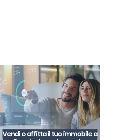
certificazione-energetica-
facile.com
Serve assistenza?
800.200.260
N. verde
Vendi o affitta il tuo immobile a