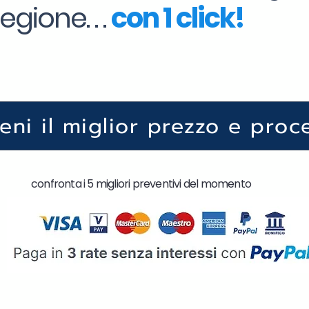
gione. . .
con 1 click!
ieni il miglior prezzo e proc
confronta i 5 migliori preventivi del momento