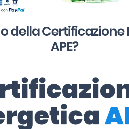
o della Certificazione
APE?
rtificazio
ergetica
A