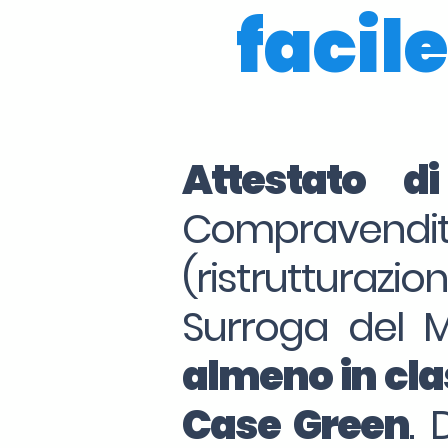
facile
Attestato d
Compravendita
(ristrutturazio
Surroga del 
almeno in clas
Case Green
. 