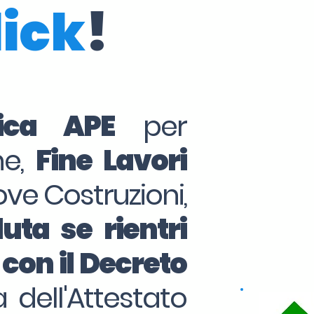
lick
!
tica APE
per
ne,
Fine Lavori
ove Costruzioni,
uta se rientri
 con il Decreto
 dell'Attestato