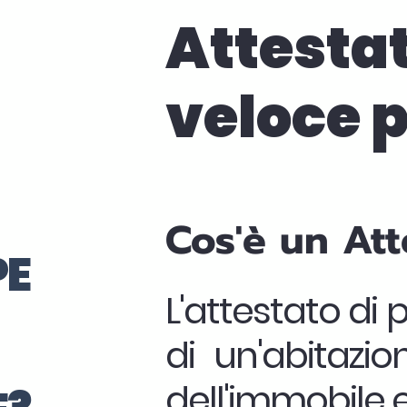
Attestat
veloce p
Cos'è un Att
PE
L'attestato di 
di un'abitazi
dell'immobile e