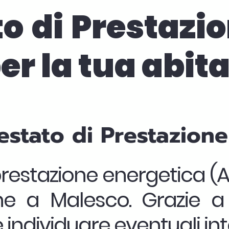
o di Prestazio
er la tua abit
estato di Prestazion
prestazione energetica (A
one a Malesco. Grazie 
 individuare eventuali int