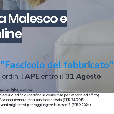
 a Malesco e
line
l
"Fascicolo del fabbricato"
 ordini l'
APE
entro il
31 Agosto
sione
light
, include:
lo edilizio edificio (certifica la conformità per vendita ed affitto)
ifica documentale manutenzione caldaia (DPR 74/2013)
rventi migliorativi per raggiungere la classe E (EPBD 2024)