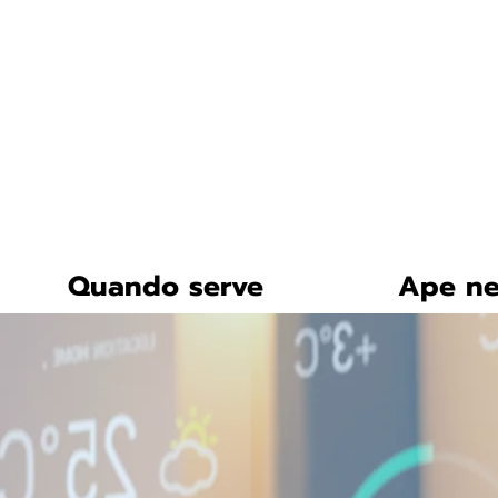
certificazione-energe
Quando serve
Ape ne