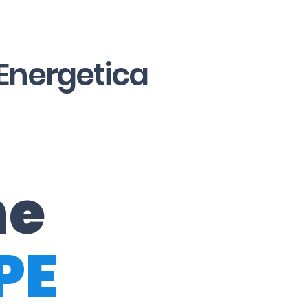
 Energetica
ne
PE