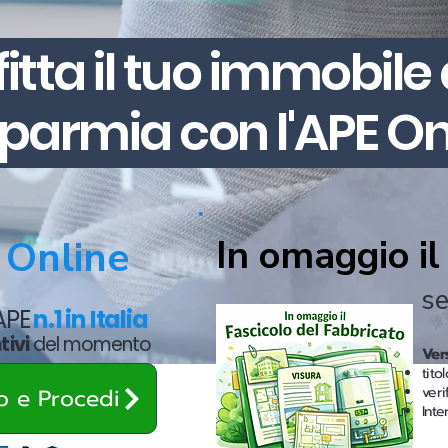
fitta il tuo immobile
sparmia con l'APE On
In omaggio i
Online
se
 APE
n.1 in Italia
tivi
del momento
Ver
tito
zo e Procedi
ver
Inte