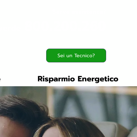
Serve assistenza?
800.200.260
verde
Sei un Tecnico?
e
Risparmio Energetico