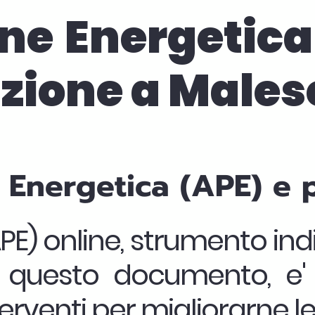
ne Energetica 
azione a Males
e Energetica (APE) e
PE) online, strumento ind
a questo documento, e'
erventi per migliorarne le