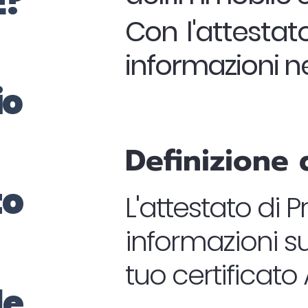
E?
Con l'attestat
informazioni ne
io
Definizione 
to
L'attestato di 
informazioni su
tuo certificat
le