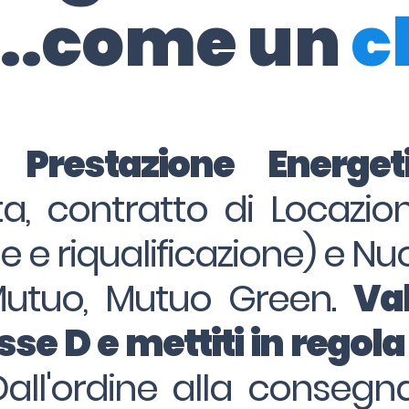
..come un
c
i Prestazione Energe
, contratto di Locazio
ne e riqualificazione) e Nu
Mutuo, Mutuo Green.
Val
se D e mettiti in regola
Dall'ordine alla consegna