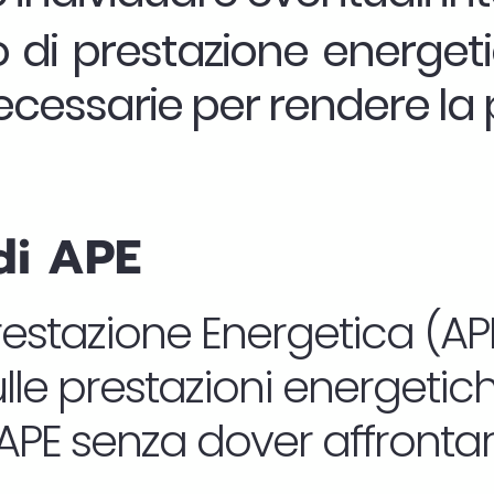
o di prestazione energet
cessarie per rendere la p
di APE
Prestazione Energetica (A
lle prestazioni energetiche
o APE senza dover affron