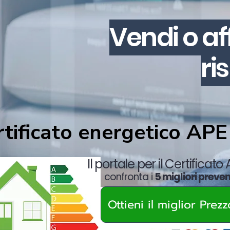
Vendi o af
ri
rtificato energetico APE
Il portale per il Certificato
confronta i
5 migliori preven
Ottieni il miglior Prez