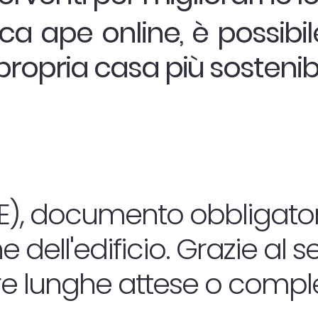
ica ape online, è possib
ropria casa più sostenibil
PE), documento obbligator
 dell'edificio. Grazie al 
tare lunghe attese o comp