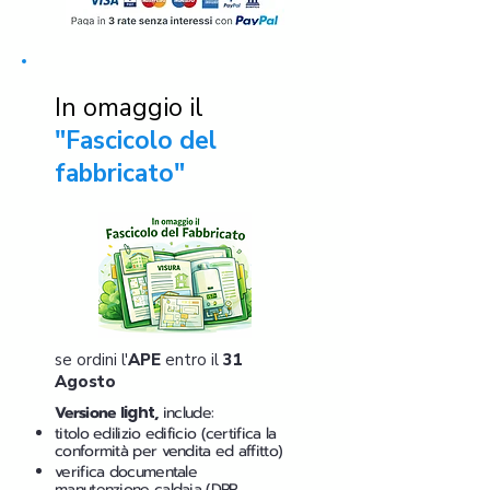
In omaggio il
"Fascicolo del
fabbricato"
se ordini l'
APE
entro il
31
Agosto
Versione
light
,
include:
titolo edilizio edificio (certifica la
conformità per vendita ed affitto)
verifica documentale
manutenzione caldaia (DPR