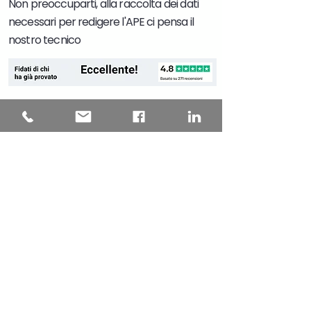
Non preoccuparti, alla raccolta dei dati
necessari per redigere l'APE ci pensa il
nostro tecnico
Certificatori energetici
accreditati nelle
Regioni dal 2014
Questi sono i nostri numeri
+250
recensioni
vere e certificate su
Trustpilot
, giudizio complessivo
eccellente!
+14000