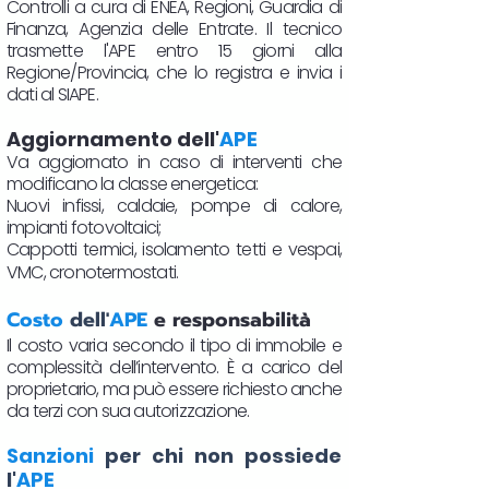
Controlli a cura di ENEA, Regioni, Guardia di
Finanza, Agenzia delle Entrate. Il tecnico
trasmette l'APE entro 15 giorni alla
Regione/Provincia, che lo registra e invia i
dati al SIAPE.
Aggiornamento dell'
APE
Va aggiornato in caso di interventi che
modificano la classe energetica:
Nuovi infissi, caldaie, pompe di calore,
impianti fotovoltaici;
Cappotti termici, isolamento tetti e vespai,
VMC, cronotermostati.​
Costo
dell'
APE
e responsabilità
Il costo varia secondo il tipo di immobile e
complessità dell’intervento. È a carico del
proprietario, ma può essere richiesto anche
da terzi con sua autorizzazione.
Sanzioni
per chi non possiede
l'
APE