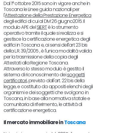
Dal 1° ottobre 2015 sono in vigore anche in
Toscana le Linee guida nazionali per
l'
Attestazione della Prestazione Energetica
degli edifici di cui al DM 26 giugno2015. Il
modulo APE del
SIERT
è lo strumento
operativo tramite il quale si realizza e si
gestisce la certificazione energetica degli
edifici in Toscana e, ai sensi dell'art 23 bis
della L.R. 39/2005 , è l'unica modalità valida
per la trasmissione della copia degli
Attestati alla Regione Toscana.
Attraverso lo stesso modulo è gestito il
sistema di riconoscimento dei
soggetti
certificatori
, previsto dall'art. 22 bis della
legge, e costituito da appositi elenchi degli
organismi e dei soggetti che svolgono in
Toscana, in base alla normativa statale e
comunitaria di riferimento, le attività di
certificazione energetica.
Il mercato immobiliare in
Toscana