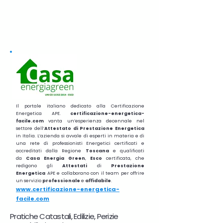
Il portale italiano dedicato alla Certificazione
Energetica APE.
certificazione-energetica-
facile.com
vanta un’esperienza decennale nel
settore dell’
Attestato di Prestazione Energetica
in Italia. L’azienda si avvale di esperti in materia e di
una rete di professionisti Energetici certificati e
accreditati dalla Regione
Toscana
e qualificati
da
Casa Energia Green
,
Esco
certificata, che
redigono gli
Attestati
di
Prestazione
Energetica
APE e collaborano con il team per offrire
un servizio
professionale
e
affidabile
.
www.certificazione-energetica-
facile.com
Pratiche Catastali, Edilizie, Perizie