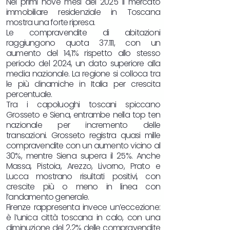
Nei primi nove mesi del 2025 il mercato
immobiliare residenziale in Toscana
mostra una forte ripresa.
Le compravendite di abitazioni
raggiungono quota 37.111, con un
aumento del 14,1% rispetto allo stesso
periodo del 2024, un dato superiore alla
media nazionale. La regione si colloca tra
le più dinamiche in Italia per crescita
percentuale.​
Tra i capoluoghi toscani spiccano
Grosseto e Siena, entrambe nella top ten
nazionale per incremento delle
transazioni. Grosseto registra quasi mille
compravendite con un aumento vicino al
30%, mentre Siena supera il 25%. Anche
Massa, Pistoia, Arezzo, Livorno, Prato e
Lucca mostrano risultati positivi, con
crescite più o meno in linea con
l’andamento generale.​
Firenze rappresenta invece un’eccezione:
è l’unica città toscana in calo, con una
diminuzione del 2,2% delle compravendite