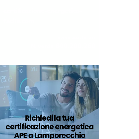
certificazione-energetica-
facile.com
Serve assistenza?
800.200.260
N. verde
Richiedi la tua
certificazione energetica
APE a Lamporecchio