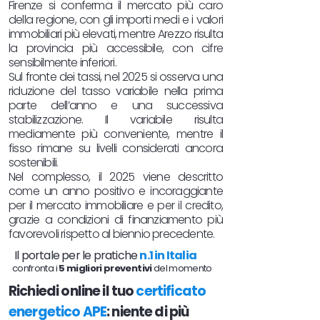
Firenze si conferma il mercato più caro
della regione, con gli importi medi e i valori
immobiliari più elevati, mentre Arezzo risulta
la provincia più accessibile, con cifre
sensibilmente inferiori.​
Sul fronte dei tassi, nel 2025 si osserva una
riduzione del tasso variabile nella prima
parte dell’anno e una successiva
stabilizzazione. Il variabile risulta
mediamente più conveniente, mentre il
fisso rimane su livelli considerati ancora
sostenibili.​
Nel complesso, il 2025 viene descritto
come un anno positivo e incoraggiante
per il mercato immobiliare e per il credito,
grazie a condizioni di finanziamento più
favorevoli rispetto al biennio precedente.
Il portale per le pratiche
n.1 in Italia
confronta i
5 migliori preventivi
del momento
Richiedi online il tuo
certificato
energetico APE
: niente di più