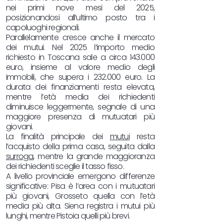
nei primi nove mesi del 2025,
posizionandosi all’ultimo posto tra i
capoluoghi regionali.
Parallelamente cresce anche il mercato
dei mutui. Nel 2025 l’importo medio
richiesto in Toscana sale a circa 143.000
euro, insieme al valore medio degli
immobili, che supera i 232.000 euro. La
durata dei finanziamenti resta elevata,
mentre l’età media dei richiedenti
diminuisce leggermente, segnale di una
maggiore presenza di mutuatari più
giovani.​
La finalità principale dei
mutui
resta
l’acquisto della prima casa, seguita dalla
surroga
, mentre la grande maggioranza
dei richiedenti sceglie il tasso fisso.
A livello provinciale emergono differenze
significative: Pisa è l’area con i mutuatari
più giovani, Grosseto quella con l’età
media più alta. Siena registra i mutui più
lunghi, mentre Pistoia quelli più brevi.​