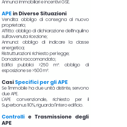
Annunci immobiliari e incentivi GSE.
APE
in Diverse Situazioni
Vendita: obbligo di consegna al nuovo
proprietario;
Affitto: obbligo di dichiarazione dell’inquilino
sull’avvenuta ricezione;
Annunci: obbligo di indicare la classe
energetica;
Ristrutturazioni: richiesto per legge;
Donazioni: raccomandato;
Edifici pubblici >250 m²: obbligo di
esposizione se >500 m².
Casi
Specifici per gli APE
Se l'immobile ha due unità distinte, servono
due APE.
L'APE convenzionale, richiesto per il
Superbonus 110%, riguarda l'intero edificio.
Controlli
e Trasmissione degli
APE