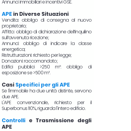
Annunci immobiliari e incentivi GSE.
APE
in Diverse Situazioni
Vendita: obbligo di consegna al nuovo
proprietario;
Affitto: obbligo di dichiarazione dell’inquilino
sull’avvenuta ricezione;
Annunci: obbligo di indicare la classe
energetica;
Ristrutturazioni: richiesto per legge;
Donazioni: raccomandato;
Edifici pubblici >250 m²: obbligo di
esposizione se >500 m².
Casi
Specifici per gli APE
Se l'immobile ha due unità distinte, servono
due APE.
L'APE convenzionale, richiesto per il
Superbonus 110%, riguarda l'intero edificio.
Controlli
e Trasmissione degli
APE