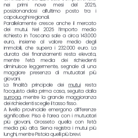
nei primi nove mesi del 2025,
posizionandosi all’ultimo posto tra i
capoluoghi regionali.
Parallelamente cresce anche il mercato
dei mutui. Nel 2025 l’importo medio
richiesto in Toscana sale a circa 143.000
euro, insieme al valore medio degli
immobili, che supera i 232.000 euro. La
durata dei finanziamenti resta elevata,
mentre l’età media dei richiedenti
diminuisce leggermente, segnale di una
maggiore presenza di mutuatari più
giovani.​
La finalità principale dei
mutui
resta
l’acquisto della prima casa, seguita dalla
surroga
, mentre la grande maggioranza
dei richiedenti sceglie il tasso fisso.
A livello provinciale emergono differenze
significative: Pisa è l’area con i mutuatari
più giovani, Grosseto quella con l’età
media più alta. Siena registra i mutui più
lunghi, mentre Pistoia quelli più brevi.​