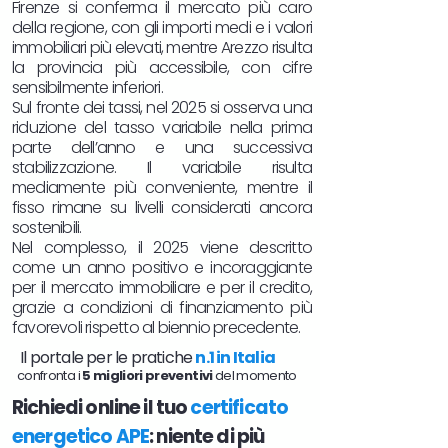
Firenze si conferma il mercato più caro
della regione, con gli importi medi e i valori
immobiliari più elevati, mentre Arezzo risulta
la provincia più accessibile, con cifre
sensibilmente inferiori.​
Sul fronte dei tassi, nel 2025 si osserva una
riduzione del tasso variabile nella prima
parte dell’anno e una successiva
stabilizzazione. Il variabile risulta
mediamente più conveniente, mentre il
fisso rimane su livelli considerati ancora
sostenibili.​
Nel complesso, il 2025 viene descritto
come un anno positivo e incoraggiante
per il mercato immobiliare e per il credito,
grazie a condizioni di finanziamento più
favorevoli rispetto al biennio precedente.
Il portale per le pratiche
n.1 in Italia
confronta i
5 migliori preventivi
del momento
Richiedi online il tuo
certificato
energetico APE
: niente di più