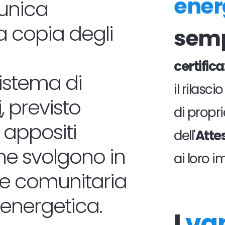
ener
l'unica
a copia degli
semp
certific
sistema di
il rilasc
i
, previsto
di propri
a appositi
dell'
Atte
he svolgono in
ai loro i
 e comunitaria
e energetica.
I
va