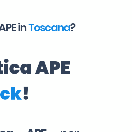
APE in
Toscana
?
tica APE
ick
!