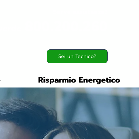
Serve assistenza?
800.200.260
verde
Sei un Tecnico?
e
Risparmio Energetico