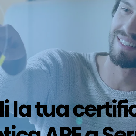
i la tua certif
tica APE a Ser