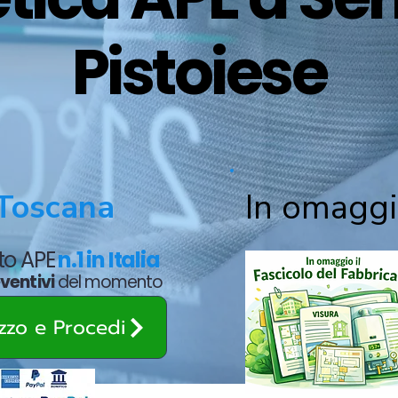
Pistoiese
In omaggi
Toscana
ato APE
n.1 in Italia
eventivi
del momento
ezzo e Procedi