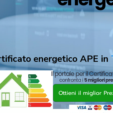
tificato energetico APE in
Il portale per il Certific
confronta i
5 migliori pr
Ottieni il miglior Pr