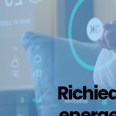
Richied
energe