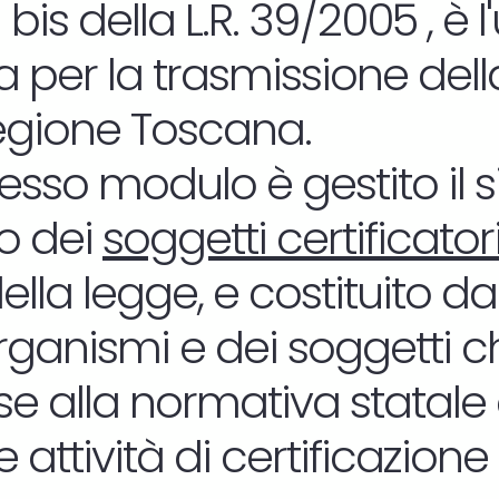
 bis della L.R. 39/2005 , è 
 per la trasmissione dell
Regione Toscana.
tesso modulo è gestito il 
o dei
soggetti certificator
 della legge, e costituito d
organismi e dei soggetti c
se alla normativa statale
le attività di certificazion