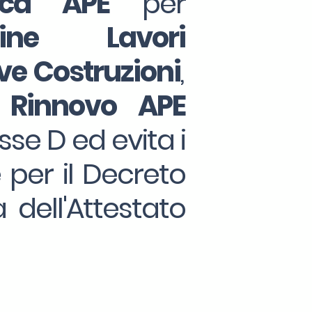
tica APE
per
Fine Lavori
e Costruzioni
,
 Rinnovo APE
sse D ed evita i
e per il Decreto
 dell'Attestato