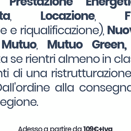
i Prestazione Energe
ta
,
Locazione
,
ne e riqualificazione),
Nuov
 Mutuo
,
Mutuo Green,
a se rientri almeno in cla
ti di una ristrutturazion
ll'ordine alla consegna
egione.
Adesso a partire da
109€+Iva