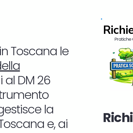
Richi
Pratiche C
 in Toscana le
ella
ui al DM 26
strumento
 gestisce la
Richi
 Toscana e, ai