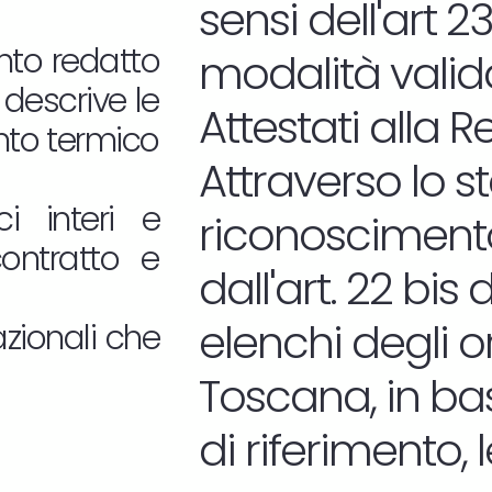
sensi dell'art 23
nto redatto
modalità valida
 descrive le
Attestati alla 
nto termico
Attraverso lo s
ci interi e
riconosciment
contratto e
dall'art. 22 bis
elenchi degli 
azionali che
Toscana, in ba
di riferimento, 