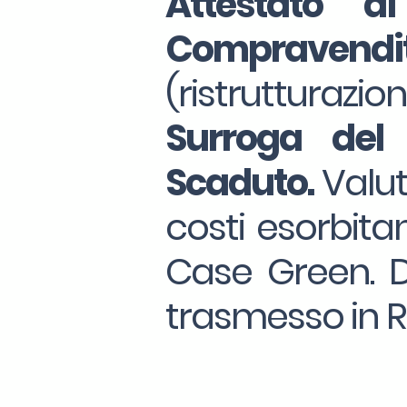
Attestato d
Compravendi
(ristrutturazio
Surroga
del
Scaduto.
Valut
costi esorbitan
Case Green. Da
trasmesso in R