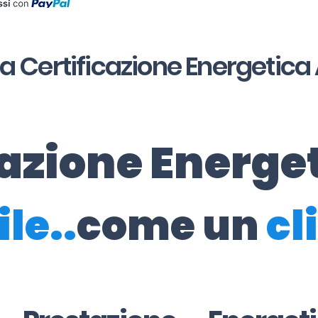
la Certificazione Energetica 
cazione Energe
ile..
come un
cl