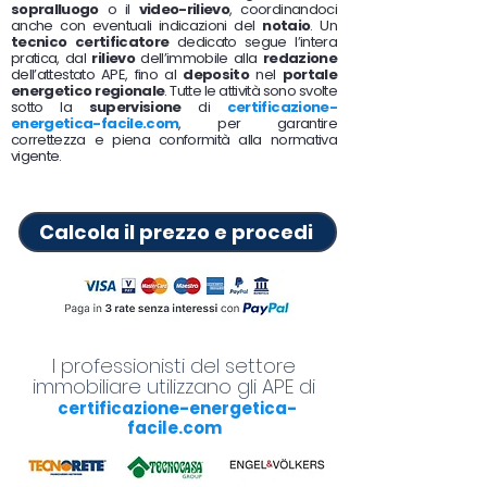
sopralluogo
o il
video-rilievo
, coordinandoci
anche con eventuali indicazioni del
notaio
. Un
tecnico certificatore
dedicato segue l’intera
pratica, dal
rilievo
dell’immobile alla
redazione
dell’attestato APE, fino al
deposito
nel
portale
energetico regionale
. Tutte le attività sono svolte
sotto la
supervisione
di
certificazione-
energetica-facile.com
, per garantire
correttezza e piena conformità alla normativa
vigente.
Calcola il prezzo e procedi
I professionisti del settore
immobiliare utilizzano gli APE di
certificazione-energetica-
facile.com