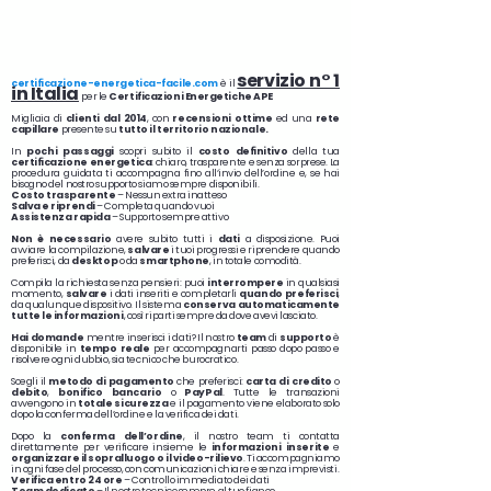
servizio n° 1
certificazione-energetica-facile.com
è il
in Italia
per le
Certificazioni Energetiche APE
Migliaia di
clienti dal 2014
, con
recensioni
ottime
ed una
rete
capillare
presente su
tutto il territorio nazionale.
In
pochi passaggi
scopri subito il
costo definitivo
della tua
certificazione energetica
: chiaro, trasparente e senza sorprese. La
procedura guidata ti accompagna fino all’invio dell’ordine e, se hai
bisogno del nostro supporto siamo sempre disponibili.
Costo trasparente
– Nessun extra inatteso
Salva e riprendi
– Completa quando vuoi
Assistenza rapida
– Supporto sempre attivo
Non è necessario
avere subito tutti i
dati
a disposizione. Puoi
avviare la compilazione,
salvare
i tuoi progressi e riprendere quando
preferisci, da
desktop
o da
smartphone
, in totale comodità.
Compila la richiesta senza pensieri: puoi
interrompere
in qualsiasi
momento,
salvare
i dati inseriti e completarli
quando preferisci
,
da qualunque dispositivo. Il sistema
conserva automaticamente
tutte le informazioni
, così riparti sempre da dove avevi lasciato.
Hai domande
mentre inserisci i dati? Il nostro
team
di
supporto
è
disponibile in
tempo reale
per accompagnarti passo dopo passo e
risolvere ogni dubbio, sia tecnico che burocratico.
Scegli il
metodo di pagamento
che preferisci:
carta di credito
o
debito
,
bonifico bancario
o
PayPal
. Tutte le transazioni
avvengono in
totale sicurezza
e il pagamento viene elaborato solo
dopo la conferma dell’ordine e la verifica dei dati.
Dopo la
conferma dell’ordine
, il nostro team ti contatta
direttamente per verificare insieme le
informazioni inserite
e
organizzare il sopralluogo o il video-rilievo
. Ti accompagniamo
in ogni fase del processo, con comunicazioni chiare e senza imprevisti.
Verifica entro 24 ore
– Controllo immediato dei dati