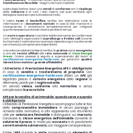
Team dedicato
– Il nostro tecnico sempre al tuo fianco
Pianificazione flessibile
– Scegli tu tempi e modalità
Subito dopo l’ordine ricevi una
email
di
conferma
con il
riepilogo
della
richiesta
e di tutti i dati inseriti, così puoi verificare ogni
dettaglio e avere sempre tutto sotto controllo.
Il nostro
team
di
backoffice
verifica con attenzione tutte le
informazioni e i
documenti caricati
. In caso di dati mancanti o
incongruenze, ti contattiamo tempestivamente per integrare
quanto necessario, evitando ritardi e perdite di tempo.
Un
nostro operatore
ti contatta telefonicamente per confermare
tutti i dettagli e organizzare il
sopralluogo o il video call
. Durante
la chiamata il nostro tecnico incaricato risponde a ogni tua domanda
con chiarezza, competenza e disponibilità.
Una volta completata la fase di verifica, la
pratica
viene
assegnata
a uno dei
tecnici affiliati
alla
rete
nazionale
di
Casa Energia
Green
. L’intero processo è seguito e supervisionato dal team di
certificazione-energetica-facile.com
, per garantirti
qualità
,
idoneità normativa
e
grande affidabilità
.
L’
Attestato
di
Prestazione Energetica APE
è
obbligatorio
in caso di
vendita
e
trasferimento di proprietà
. Con
certificazione-energetica-facile.com
ottieni un
APE
già
registrato presso il
catasto energetico
della
regione
di
riferimento, pronto per il
rogito notarile
.
Un servizio
veloce
,
conforme
alla
normativa
e senza
complicazioni
burocratiche
.
APE per la vendita di un immobile: quando serve e quando
è obbligatorio
L’Attestato di Prestazione Energetica accompagna tutte le fasi
della
compravendita immobiliare
. In alcuni passaggi è
richiesto dalla normativa, in altri rappresenta uno strumento
utile per
valorizzare l’immobile
e distinguersi sul
mercato
.
Conoscere la
classe energetica dell’immobile
consente di
valutarne il prezzo
in modo più
accurato
e di posizionarlo
correttamente sul mercato
, con maggiore consapevolezza.
Esibire l’
APE
durante le
visite
rappresenta un
elemento di