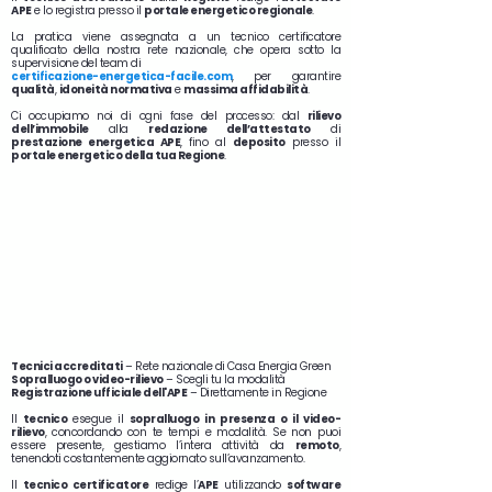
APE
e lo registra presso il
portale energetico regionale
.
La pratica viene assegnata a un tecnico certificatore
qualificato della nostra rete nazionale, che opera sotto la
supervisione del team di
certificazione-energetica-facile.com
, per garantire
qualità
,
idoneità normativa
e
massima affidabilità
.
Ci occupiamo noi di ogni fase del processo: dal
rilievo
dell’immobile
alla
redazione dell’attestato
di
prestazione energetica APE
, fino al
deposito
presso il
portale energetico della tua Regione
.
Tecnici accreditati
– Rete nazionale di Casa Energia Green
Sopralluogo o video-rilievo
– Scegli tu la modalità
Registrazione ufficiale dell'APE
– Direttamente in Regione
Il
tecnico
esegue il
sopralluogo in presenza o il video-
rilievo
, concordando con te tempi e modalità. Se non puoi
essere presente, gestiamo l’intera attività da
remoto
,
tenendoti costantemente aggiornato sull’avanzamento.
Il
tecnico certificatore
redige l’
APE
utilizzando
software