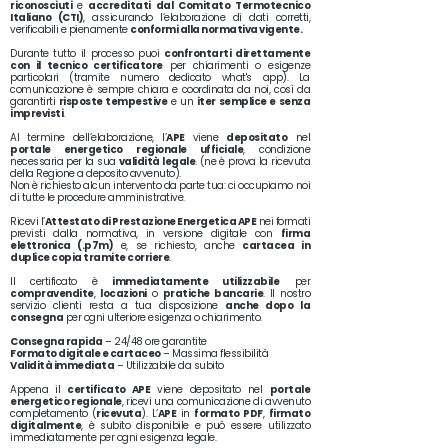
riconosciuti
e
accreditati dal Comitato Termotecnico
Italiano (CTI)
, assicurando l’elaborazione di dati corretti,
verificabili e pienamente
conformi alla normativa vigente.
Durante tutto il processo puoi
confrontarti direttamente
con il tecnico certificatore
per chiarimenti o esigenze
particolari (tramite numero dedicato what's app). La
comunicazione è sempre chiara e coordinata da noi, così da
garantirti
risposte tempestive
e un
iter semplice e senza
imprevisti
.
Al termine dell’elaborazione, l’
APE
viene
depositato
nel
portale energetico regionale ufficiale
, condizione
necessaria per la sua
validità legale
. (ne è prova la ricevuta
della Regione a deposito avvenuto).
Non è richiesto alcun intervento da parte tua: ci occupiamo noi
di tutte le procedure amministrative.
Ricevi l’
Attestato di Prestazione Energetica APE
nei formati
previsti dalla normativa, in versione digitale con
firma
elettronica (.p7m)
e, se richiesto, anche
cartacea in
duplice copia tramite corriere
.
Il certificato è
immediatamente utilizzabile
per
compravendite
,
locazioni
o
pratiche bancarie
. Il nostro
servizio clienti resta a tua disposizione
anche dopo la
consegna
per ogni ulteriore esigenza o chiarimento.
Consegna rapida
– 24/48 ore garantite
Formato digitale e cartaceo
– Massima flessibilità
Validità immediata
– Utilizzabile da subito
Appena il
certificato APE
viene depositato nel
portale
energetico regionale
, ricevi una comunicazione di avvenuto
completamento (
ricevuta
). L’
APE
in
formato PDF
,
firmato
digitalmente
, è subito disponibile e può essere utilizzato
immediatamente per ogni esigenza legale.