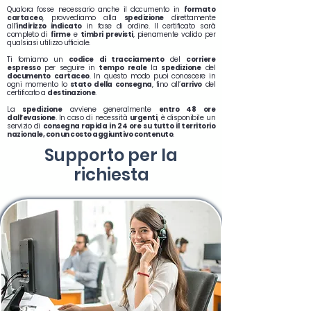
Qualora fosse necessario anche il documento in
formato
cartaceo
, provvediamo alla
spedizione
direttamente
all’
indirizzo indicato
in fase di ordine. Il certificato sarà
completo di
firme
e
timbri previsti
, pienamente valido per
qualsiasi utilizzo ufficiale.
Ti forniamo un
codice di tracciamento
del
corriere
espresso
per seguire in
tempo reale
la
spedizione
del
documento
cartaceo
. In questo modo puoi conoscere in
ogni momento lo
stato della consegna
, fino all’
arrivo
del
certificato a
destinazione
.
La
spedizione
avviene generalmente
entro 48 ore
dall’evasione
. In caso di necessità
urgenti
, è disponibile un
servizio di
consegna rapida in 24 ore su tutto il territorio
nazionale, con un costo aggiuntivo contenuto
.
Supporto
per la
richiesta