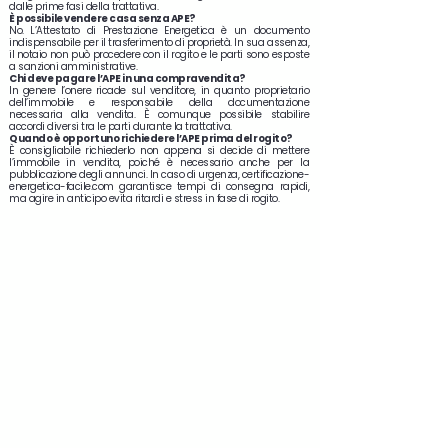
dalle prime fasi della trattativa.
È possibile vendere casa senza APE?
No. L’Attestato di Prestazione Energetica è un documento
indispensabile per il trasferimento di proprietà. In sua assenza,
il notaio non può procedere con il rogito e le parti sono esposte
a sanzioni amministrative.
Chi deve pagare l’APE in una compravendita?
In genere l’onere ricade sul venditore, in quanto proprietario
dell’immobile e responsabile della documentazione
necessaria alla vendita. È comunque possibile stabilire
accordi diversi tra le parti durante la trattativa.
Quando è opportuno richiedere l’APE prima del rogito?
È consigliabile richiederlo non appena si decide di mettere
l’immobile in vendita, poiché è necessario anche per la
pubblicazione degli annunci. In caso di urgenza, certificazione-
energetica-facile.com garantisce tempi di consegna rapidi,
ma agire in anticipo evita ritardi e stress in fase di rogito.