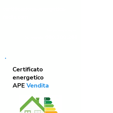
certificazione-energetica-
facile.com
Serve assistenza?
800.200.260
N. verde
Certificato
energetico
APE
Vendita