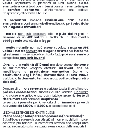
valore
, soprattutto in presenza di una
buona classe
energetica, ce si traduce in bassi consumi energetici per
il comfort abitativo.
Un’informazione che rafforza
trasparenza, affidabilità e fiducia.
La
normativa impone
l’
indicazione
della
classe
energetica
in ogni
annuncio di vendita
, sia per i
privati
che
per le
agenzie immobiliari
.
Il
notaio
non può procedere
alla
stipula del rogito
in
assenza di un APE valido
: si tratta di un
documento
obbligatorio
previsto dalla
legge
.
Il
rogito notarile
non può essere stipulato
senza un APE
valido
: il
notaio
è tenuto
ad
allegarlo all’atto
o a
indicarne
gli estremi
.
In assenza del certificato
, l’atto
può essere nullo
o
comportare
sanzioni rilevanti
.
L’
APE
ha una
validità di 10 anni
, ma deve essere
rinnovato
se sull’immobile vengono effettuati
interventi che ne
modificano la prestazione energetica
(come la
sostituzione degli infissi
, l’
installazione di una nuova
caldaia
o l’
isolamento termico a cappotto delle pareti o
dei solai
).
Disporre di un
APE corretto
e veritiero
tutela il venditore
da
possibili contestazioni
successive alla vendita.
Dichiarare
una classe energetica errata
può infatti generare
richieste di
risarcimento
da parte dell’
acquirente
.
Le
sanzioni previste
per la vendita di un
immobile
privo di
APE
vanno da
3.000 €
a
18.000 €
, a seconda dei casi.
LE DOMANDE TIPICHE DEI NOISTRI CLIENTI
L’APE è obbligatorio per il compromesso (preliminare)?
Sì. L’APE deve essere disponibile già al momento della firma del
contratto preliminare. La normativa prevede che l’acquirente
venga informato sulla prestazione energetica dell’immobile fin