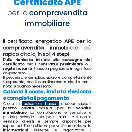
Certificato APE
per la
compravendita
immobiliare
Il certificato energetico
APE
per la
compravendita
immobiliare più
rapido d’Italia, in soli
4 step
!
Dalla
richiesta iniziale
alla
consegna del
certificato
per il
contratto preliminare
o il
rogito notarile
, ti accompagniamo in ogni fase
del percorso.
Il processo è semplice, sicuro e completamente
trasparente, con il coordinamento diretto con il
notaio
quando necessario.
Calcola il costo, invia la richiesta
e completa il pagamento
Clicca sul
pulsante in basso
e scopri subito il
prezzo chiaro
dell’
APE
per la
vendita
immobiliare
. La compilazione è semplice e
guidata, richiede solo pochi minuti e il nostro
servizio clienti
è sempre disponibile per
supportarti. Ti contattiamo per verificare insieme le
informazioni inserite
e organizzare il