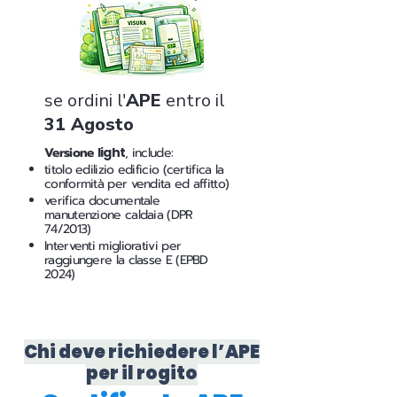
se ordini l'
APE
entro il
31 Agosto
Versione
light
, include:
titolo edilizio edificio (certifica la
conformità per vendita ed affitto)
verifica documentale
manutenzione caldaia (DPR
74/2013)
Interventi migliorativi per
raggiungere la classe E (EPBD
2024)
Chi deve richiedere l’APE
per il rogito