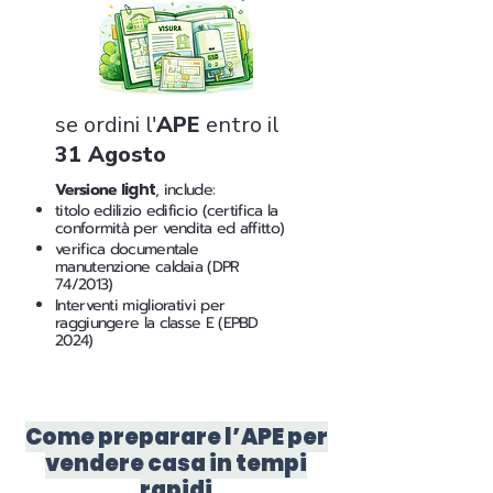
se ordini l'
APE
entro il
31 Agosto
Versione
light
, include:
titolo edilizio edificio (certifica la
conformità per vendita ed affitto)
verifica documentale
manutenzione caldaia (DPR
74/2013)
Interventi migliorativi per
raggiungere la classe E (EPBD
2024)
Come preparare l’APE per
vendere casa in tempi
rapidi