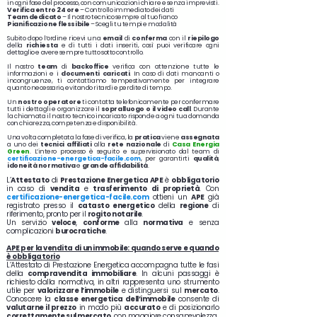
in ogni fase del processo, con comunicazioni chiare e senza imprevisti.
Verifica entro 24 ore
– Controllo immediato dei dati
Team dedicato
– Il nostro tecnico sempre al tuo fianco
Pianificazione flessibile
– Scegli tu tempi e modalità
Subito dopo l’ordine ricevi una
email
di
conferma
con il
riepilogo
della
richiesta
e di tutti i dati inseriti, così puoi verificare ogni
dettaglio e avere sempre tutto sotto controllo.
Il nostro
team
di
backoffice
verifica con attenzione tutte le
informazioni e i
documenti caricati
. In caso di dati mancanti o
incongruenze, ti contattiamo tempestivamente per integrare
quanto necessario, evitando ritardi e perdite di tempo.
Un
nostro operatore
ti contatta telefonicamente per confermare
tutti i dettagli e organizzare il
sopralluogo o il video call
. Durante
la chiamata il nostro tecnico incaricato risponde a ogni tua domanda
con chiarezza, competenza e disponibilità.
Una volta completata la fase di verifica, la
pratica
viene
assegnata
a uno dei
tecnici affiliati
alla
rete
nazionale
di
Casa Energia
Green
. L’intero processo è seguito e supervisionato dal team di
certificazione-energetica-facile.com
, per garantirti
qualità
,
idoneità normativa
e
grande affidabilità
.
L’
Attestato
di
Prestazione Energetica APE
è
obbligatorio
in caso di
vendita
e
trasferimento di proprietà
. Con
certificazione-energetica-facile.com
ottieni un
APE
già
registrato presso il
catasto energetico
della
regione
di
riferimento, pronto per il
rogito notarile
.
Un servizio
veloce
,
conforme
alla
normativa
e senza
complicazioni
burocratiche
.
APE per la vendita di un immobile: quando serve e quando
è obbligatorio
L’Attestato di Prestazione Energetica accompagna tutte le fasi
della
compravendita immobiliare
. In alcuni passaggi è
richiesto dalla normativa, in altri rappresenta uno strumento
utile per
valorizzare l’immobile
e distinguersi sul
mercato
.
Conoscere la
classe energetica dell’immobile
consente di
valutarne il prezzo
in modo più
accurato
e di posizionarlo
correttamente sul mercato
, con maggiore consapevolezza.