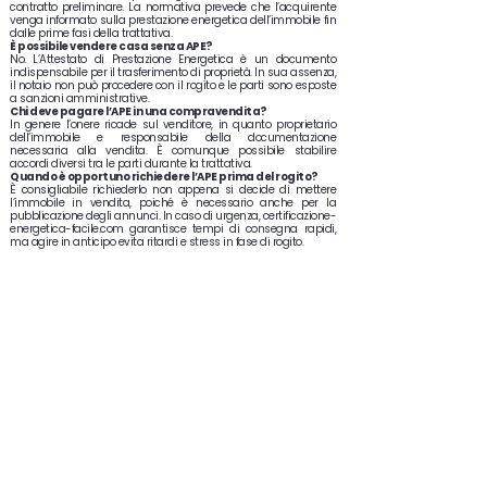
contratto preliminare. La normativa prevede che l’acquirente
venga informato sulla prestazione energetica dell’immobile fin
dalle prime fasi della trattativa.
È possibile vendere casa senza APE?
No. L’Attestato di Prestazione Energetica è un documento
indispensabile per il trasferimento di proprietà. In sua assenza,
il notaio non può procedere con il rogito e le parti sono esposte
a sanzioni amministrative.
Chi deve pagare l’APE in una compravendita?
In genere l’onere ricade sul venditore, in quanto proprietario
dell’immobile e responsabile della documentazione
necessaria alla vendita. È comunque possibile stabilire
accordi diversi tra le parti durante la trattativa.
Quando è opportuno richiedere l’APE prima del rogito?
È consigliabile richiederlo non appena si decide di mettere
l’immobile in vendita, poiché è necessario anche per la
pubblicazione degli annunci. In caso di urgenza, certificazione-
energetica-facile.com garantisce tempi di consegna rapidi,
ma agire in anticipo evita ritardi e stress in fase di rogito.