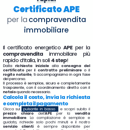
Certificato APE
per la
compravendita
immobiliare
Il certificato energetico
APE
per la
compravendita
immobiliare più
rapido d’Italia, in soli
4 step
!
Dalla
richiesta iniziale
alla
consegna del
certificato
per il
contratto preliminare
o il
rogito notarile
, ti accompagniamo in ogni fase
del percorso.
Il processo è semplice, sicuro e completamente
trasparente, con il coordinamento diretto con il
notaio
quando necessario.
Calcola il costo, invia la richiesta
e completa il pagamento
Clicca sul
pulsante in basso
e scopri subito il
prezzo chiaro
dell’
APE
per la
vendita
immobiliare
. La compilazione è semplice e
guidata, richiede solo pochi minuti e il nostro
servizio clienti
è sempre disponibile per