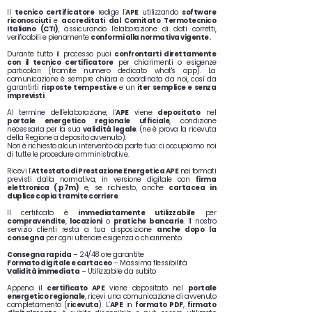
Il
tecnico certificatore
redige l’
APE
utilizzando
software
riconosciuti
e
accreditati dal Comitato Termotecnico
Italiano (CTI)
, assicurando l’elaborazione di dati corretti,
verificabili e pienamente
conformi alla normativa vigente.
Durante tutto il processo puoi
confrontarti direttamente
con il tecnico certificatore
per chiarimenti o esigenze
particolari (tramite numero dedicato what's app). La
comunicazione è sempre chiara e coordinata da noi, così da
garantirti
risposte tempestive
e un
iter semplice e senza
imprevisti
.
Al termine dell’elaborazione, l’
APE
viene
depositato
nel
portale energetico regionale ufficiale
, condizione
necessaria per la sua
validità legale
. (ne è prova la ricevuta
della Regione a deposito avvenuto).
Non è richiesto alcun intervento da parte tua: ci occupiamo noi
di tutte le procedure amministrative.
Ricevi l’
Attestato di Prestazione Energetica APE
nei formati
previsti dalla normativa, in versione digitale con
firma
elettronica (.p7m)
e, se richiesto, anche
cartacea in
duplice copia tramite corriere
.
Il certificato è
immediatamente utilizzabile
per
compravendite
,
locazioni
o
pratiche bancarie
. Il nostro
servizio clienti resta a tua disposizione
anche dopo la
consegna
per ogni ulteriore esigenza o chiarimento.
Consegna rapida
– 24/48 ore garantite
Formato digitale e cartaceo
– Massima flessibilità
Validità immediata
– Utilizzabile da subito
Appena il
certificato APE
viene depositato nel
portale
energetico regionale
, ricevi una comunicazione di avvenuto
completamento (
ricevuta
). L’
APE
in
formato PDF
,
firmato