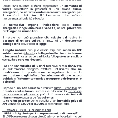
Esibire l’
APE
durante le
visite
rappresenta un
elemento di
valore
, soprattutto in presenza di una
buona classe
energetica, ce si traduce in bassi consumi energetici per
il comfort abitativo.
Un’informazione che rafforza
trasparenza, affidabilità e fiducia.
La
normativa impone
l’
indicazione
della
classe
energetica
in ogni
annuncio di vendita
, sia per i
privati
che
per le
agenzie immobiliari
.
Il
notaio
non può procedere
alla
stipula del rogito
in
assenza di un APE valido
: si tratta di un
documento
obbligatorio
previsto dalla
legge
.
Il
rogito notarile
non può essere stipulato
senza un APE
valido
: il
notaio
è tenuto
ad
allegarlo all’atto
o a
indicarne
gli estremi
.
In assenza del certificato
, l’atto
può essere nullo
o
comportare
sanzioni rilevanti
.
L’
APE
ha una
validità di 10 anni
, ma deve essere
rinnovato
se sull’immobile vengono effettuati
interventi che ne
modificano la prestazione energetica
(come la
sostituzione degli infissi
, l’
installazione di una nuova
caldaia
o l’
isolamento termico a cappotto delle pareti o
dei solai
).
Disporre di un
APE corretto
e veritiero
tutela il venditore
da
possibili contestazioni
successive alla vendita.
Dichiarare
una classe energetica errata
può infatti generare
richieste di
risarcimento
da parte dell’
acquirente
.
Le
sanzioni previste
per la vendita di un
immobile
privo di
APE
vanno da
3.000 €
a
18.000 €
, a seconda dei casi.
LE DOMANDE TIPICHE DEI NOISTRI CLIENTI
L’APE è obbligatorio per il compromesso (preliminare)?
Sì. L’APE deve essere disponibile già al momento della firma del