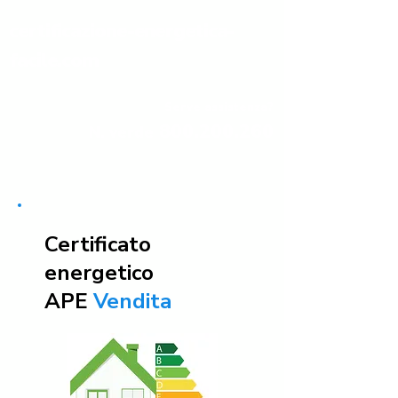
certificazione-energetica-
facile.com
Serve assistenza?
800.200.260
N. verde
Certificato
energetico
APE
Vendita