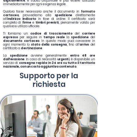
digitalmente
, è subito disponibile e può essere utilizzato
immediatamente per ogni esigenza legale.
Qualora fosse necessario anche il documento in
formato
cartaceo
, provvediamo alla
spedizione
direttamente
all’
indirizzo indicato
in fase di ordine. Il certificato sarà
completo di
firme
e
timbri previsti
, pienamente valido per
qualsiasi utilizzo ufficiale.
Ti forniamo un
codice di tracciamento
del
corriere
espresso
per seguire in
tempo reale
la
spedizione
del
documento
cartaceo
. In questo modo puoi conoscere in
ogni momento lo
stato della consegna
, fino all’
arrivo
del
certificato a
destinazione
.
La
spedizione
avviene generalmente
entro 48 ore
dall’evasione
. In caso di necessità
urgenti
, è disponibile un
servizio di
consegna rapida in 24 ore su tutto il territorio
nazionale, con un costo aggiuntivo contenuto
.
Supporto
per la
richiesta