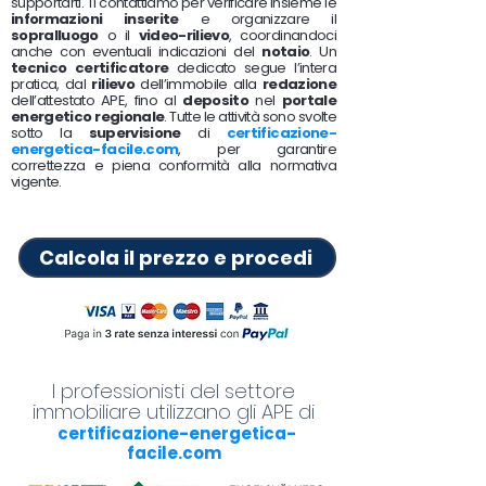
supportarti. Ti contattiamo per verificare insieme le
informazioni inserite
e organizzare il
sopralluogo
o il
video-rilievo
, coordinandoci
anche con eventuali indicazioni del
notaio
. Un
tecnico certificatore
dedicato segue l’intera
pratica, dal
rilievo
dell’immobile alla
redazione
dell’attestato APE, fino al
deposito
nel
portale
energetico regionale
. Tutte le attività sono svolte
sotto la
supervisione
di
certificazione-
energetica-facile.com
, per garantire
correttezza e piena conformità alla normativa
vigente.
Calcola il prezzo e procedi
I professionisti del settore
immobiliare utilizzano gli APE di
certificazione-energetica-
facile.com