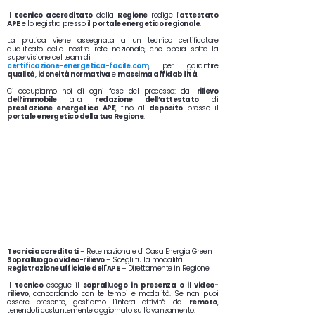
Il
tecnico accreditato
dalla
Regione
redige l’
attestato
APE
e lo registra presso il
portale energetico regionale
.
La pratica viene assegnata a un tecnico certificatore
qualificato della nostra rete nazionale, che opera sotto la
supervisione del team di
certificazione-energetica-facile.com
, per garantire
qualità
,
idoneità normativa
e
massima affidabilità
.
Ci occupiamo noi di ogni fase del processo: dal
rilievo
dell’immobile
alla
redazione dell’attestato
di
prestazione energetica APE
, fino al
deposito
presso il
portale energetico della tua Regione
.
Tecnici accreditati
– Rete nazionale di Casa Energia Green
Sopralluogo o video-rilievo
– Scegli tu la modalità
Registrazione ufficiale dell'APE
– Direttamente in Regione
Il
tecnico
esegue il
sopralluogo in presenza o il video-
rilievo
, concordando con te tempi e modalità. Se non puoi
essere presente, gestiamo l’intera attività da
remoto
,
tenendoti costantemente aggiornato sull’avanzamento.