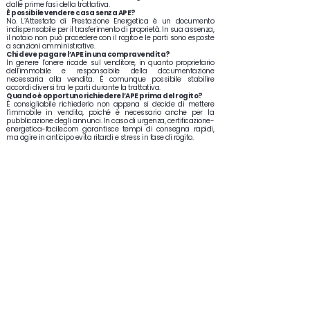
dalle prime fasi della trattativa.
È possibile vendere casa senza APE?
No. L’Attestato di Prestazione Energetica è un documento
indispensabile per il trasferimento di proprietà. In sua assenza,
il notaio non può procedere con il rogito e le parti sono esposte
a sanzioni amministrative.
Chi deve pagare l’APE in una compravendita?
In genere l’onere ricade sul venditore, in quanto proprietario
dell’immobile e responsabile della documentazione
necessaria alla vendita. È comunque possibile stabilire
accordi diversi tra le parti durante la trattativa.
Quando è opportuno richiedere l’APE prima del rogito?
È consigliabile richiederlo non appena si decide di mettere
l’immobile in vendita, poiché è necessario anche per la
pubblicazione degli annunci. In caso di urgenza, certificazione-
energetica-facile.com garantisce tempi di consegna rapidi,
ma agire in anticipo evita ritardi e stress in fase di rogito.