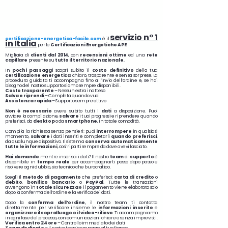
servizio n° 1
certificazione-energetica-facile.com
è il
in Italia
per le
Certificazioni Energetiche APE
Migliaia di
clienti dal 2014
, con
recensioni
ottime
ed una
rete
capillare
presente su
tutto il territorio nazionale.
In
pochi passaggi
scopri subito il
costo definitivo
della tua
certificazione energetica
: chiaro, trasparente e senza sorprese. La
procedura guidata ti accompagna fino all’invio dell’ordine e, se hai
bisogno del nostro supporto siamo sempre disponibili.
Costo trasparente
– Nessun extra inatteso
Salva e riprendi
– Completa quando vuoi
Assistenza rapida
– Supporto sempre attivo
Non è necessario
avere subito tutti i
dati
a disposizione. Puoi
avviare la compilazione,
salvare
i tuoi progressi e riprendere quando
preferisci, da
desktop
o da
smartphone
, in totale comodità.
Compila la richiesta senza pensieri: puoi
interrompere
in qualsiasi
momento,
salvare
i dati inseriti e completarli
quando preferisci
,
da qualunque dispositivo. Il sistema
conserva automaticamente
tutte le informazioni
, così riparti sempre da dove avevi lasciato.
Hai domande
mentre inserisci i dati? Il nostro
team
di
supporto
è
disponibile in
tempo reale
per accompagnarti passo dopo passo e
risolvere ogni dubbio, sia tecnico che burocratico.
Scegli il
metodo di pagamento
che preferisci:
carta di credito
o
debito
,
bonifico bancario
o
PayPal
. Tutte le transazioni
avvengono in
totale sicurezza
e il pagamento viene elaborato solo
dopo la conferma dell’ordine e la verifica dei dati.
Dopo la
conferma dell’ordine
, il nostro team ti contatta
direttamente per verificare insieme le
informazioni inserite
e
organizzare il sopralluogo o il video-rilievo
. Ti accompagniamo
in ogni fase del processo, con comunicazioni chiare e senza imprevisti.
Verifica entro 24 ore
– Controllo immediato dei dati