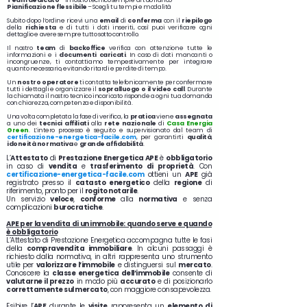
Team dedicato
– Il nostro tecnico sempre al tuo fianco
Pianificazione flessibile
– Scegli tu tempi e modalità
Subito dopo l’ordine ricevi una
email
di
conferma
con il
riepilogo
della
richiesta
e di tutti i dati inseriti, così puoi verificare ogni
dettaglio e avere sempre tutto sotto controllo.
Il nostro
team
di
backoffice
verifica con attenzione tutte le
informazioni e i
documenti caricati
. In caso di dati mancanti o
incongruenze, ti contattiamo tempestivamente per integrare
quanto necessario, evitando ritardi e perdite di tempo.
Un
nostro operatore
ti contatta telefonicamente per confermare
tutti i dettagli e organizzare il
sopralluogo o il video call
. Durante
la chiamata il nostro tecnico incaricato risponde a ogni tua domanda
con chiarezza, competenza e disponibilità.
Una volta completata la fase di verifica, la
pratica
viene
assegnata
a uno dei
tecnici affiliati
alla
rete
nazionale
di
Casa Energia
Green
. L’intero processo è seguito e supervisionato dal team di
certificazione-energetica-facile.com
, per garantirti
qualità
,
idoneità normativa
e
grande affidabilità
.
L’
Attestato
di
Prestazione Energetica APE
è
obbligatorio
in caso di
vendita
e
trasferimento di proprietà
. Con
certificazione-energetica-facile.com
ottieni un
APE
già
registrato presso il
catasto energetico
della
regione
di
riferimento, pronto per il
rogito notarile
.
Un servizio
veloce
,
conforme
alla
normativa
e senza
complicazioni
burocratiche
.
APE per la vendita di un immobile: quando serve e quando
è obbligatorio
L’Attestato di Prestazione Energetica accompagna tutte le fasi
della
compravendita immobiliare
. In alcuni passaggi è
richiesto dalla normativa, in altri rappresenta uno strumento
utile per
valorizzare l’immobile
e distinguersi sul
mercato
.
Conoscere la
classe energetica dell’immobile
consente di
valutarne il prezzo
in modo più
accurato
e di posizionarlo
correttamente sul mercato
, con maggiore consapevolezza.
Esibire l’
APE
durante le
visite
rappresenta un
elemento di