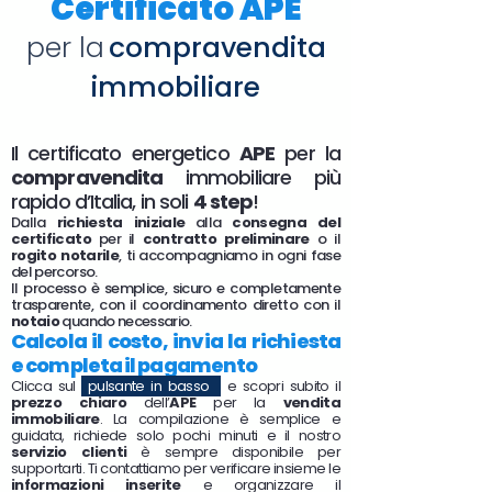
Certificato APE
per la
compravendita
immobiliare
Il certificato energetico
APE
per la
compravendita
immobiliare più
rapido d’Italia, in soli
4 step
!
Dalla
richiesta iniziale
alla
consegna del
certificato
per il
contratto preliminare
o il
rogito notarile
, ti accompagniamo in ogni fase
del percorso.
Il processo è semplice, sicuro e completamente
trasparente, con il coordinamento diretto con il
notaio
quando necessario.
Calcola il costo, invia la richiesta
e completa il pagamento
Clicca sul
pulsante in basso
e scopri subito il
prezzo chiaro
dell’
APE
per la
vendita
immobiliare
. La compilazione è semplice e
guidata, richiede solo pochi minuti e il nostro
servizio clienti
è sempre disponibile per
supportarti. Ti contattiamo per verificare insieme le
informazioni inserite
e organizzare il