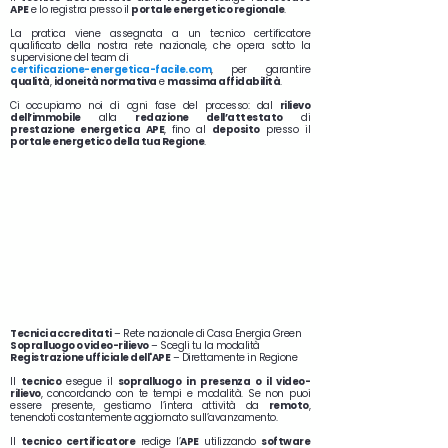
APE
e lo registra presso il
portale energetico regionale
.
La pratica viene assegnata a un tecnico certificatore
qualificato della nostra rete nazionale, che opera sotto la
supervisione del team di
certificazione-energetica-facile.com
, per garantire
qualità
,
idoneità normativa
e
massima affidabilità
.
Ci occupiamo noi di ogni fase del processo: dal
rilievo
dell’immobile
alla
redazione dell’attestato
di
prestazione energetica APE
, fino al
deposito
presso il
portale energetico della tua Regione
.
Tecnici accreditati
– Rete nazionale di Casa Energia Green
Sopralluogo o video-rilievo
– Scegli tu la modalità
Registrazione ufficiale dell'APE
– Direttamente in Regione
Il
tecnico
esegue il
sopralluogo in presenza o il video-
rilievo
, concordando con te tempi e modalità. Se non puoi
essere presente, gestiamo l’intera attività da
remoto
,
tenendoti costantemente aggiornato sull’avanzamento.
Il
tecnico certificatore
redige l’
APE
utilizzando
software