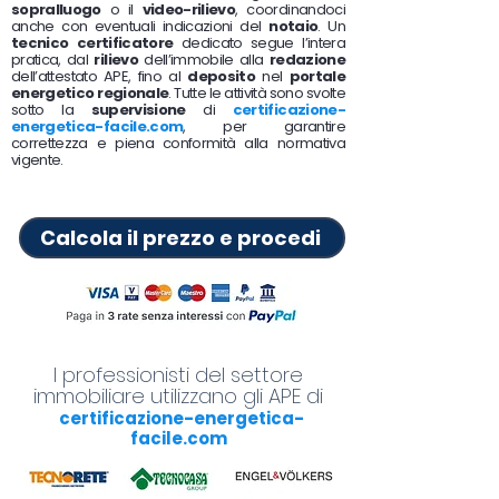
sopralluogo
o il
video-rilievo
, coordinandoci
anche con eventuali indicazioni del
notaio
. Un
tecnico certificatore
dedicato segue l’intera
pratica, dal
rilievo
dell’immobile alla
redazione
dell’attestato APE, fino al
deposito
nel
portale
energetico regionale
. Tutte le attività sono svolte
sotto la
supervisione
di
certificazione-
energetica-facile.com
, per garantire
correttezza e piena conformità alla normativa
vigente.
Calcola il prezzo e procedi
I professionisti del settore
immobiliare utilizzano gli APE di
certificazione-energetica-
facile.com