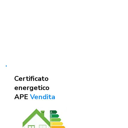
certificazione-energetica-
facile.com
Serve assistenza?
800.200.260
N. verde
Certificato
energetico
APE
Vendita