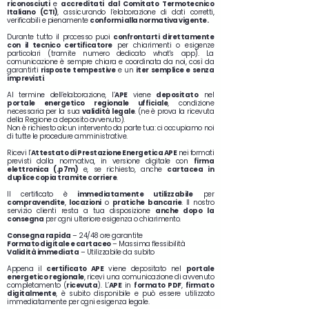
riconosciuti
e
accreditati dal Comitato Termotecnico
Italiano (CTI)
, assicurando l’elaborazione di dati corretti,
verificabili e pienamente
conformi alla normativa vigente.
Durante tutto il processo puoi
confrontarti direttamente
con il tecnico certificatore
per chiarimenti o esigenze
particolari (tramite numero dedicato what's app). La
comunicazione è sempre chiara e coordinata da noi, così da
garantirti
risposte tempestive
e un
iter semplice e senza
imprevisti
.
Al termine dell’elaborazione, l’
APE
viene
depositato
nel
portale energetico regionale ufficiale
, condizione
necessaria per la sua
validità legale
. (ne è prova la ricevuta
della Regione a deposito avvenuto).
Non è richiesto alcun intervento da parte tua: ci occupiamo noi
di tutte le procedure amministrative.
Ricevi l’
Attestato di Prestazione Energetica APE
nei formati
previsti dalla normativa, in versione digitale con
firma
elettronica (.p7m)
e, se richiesto, anche
cartacea in
duplice copia tramite corriere
.
Il certificato è
immediatamente utilizzabile
per
compravendite
,
locazioni
o
pratiche bancarie
. Il nostro
servizio clienti resta a tua disposizione
anche dopo la
consegna
per ogni ulteriore esigenza o chiarimento.
Consegna rapida
– 24/48 ore garantite
Formato digitale e cartaceo
– Massima flessibilità
Validità immediata
– Utilizzabile da subito
Appena il
certificato APE
viene depositato nel
portale
energetico regionale
, ricevi una comunicazione di avvenuto
completamento (
ricevuta
). L’
APE
in
formato PDF
,
firmato
digitalmente
, è subito disponibile e può essere utilizzato
immediatamente per ogni esigenza legale.