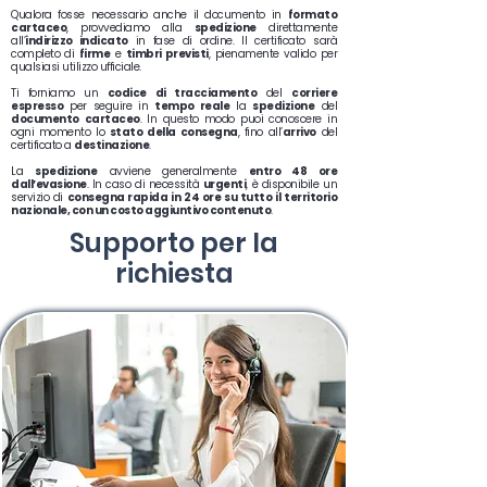
Qualora fosse necessario anche il documento in
formato
cartaceo
, provvediamo alla
spedizione
direttamente
all’
indirizzo indicato
in fase di ordine. Il certificato sarà
completo di
firme
e
timbri previsti
, pienamente valido per
qualsiasi utilizzo ufficiale.
Ti forniamo un
codice di tracciamento
del
corriere
espresso
per seguire in
tempo reale
la
spedizione
del
documento
cartaceo
. In questo modo puoi conoscere in
ogni momento lo
stato della consegna
, fino all’
arrivo
del
certificato a
destinazione
.
La
spedizione
avviene generalmente
entro 48 ore
dall’evasione
. In caso di necessità
urgenti
, è disponibile un
servizio di
consegna rapida in 24 ore su tutto il territorio
nazionale, con un costo aggiuntivo contenuto
.
Supporto
per la
richiesta