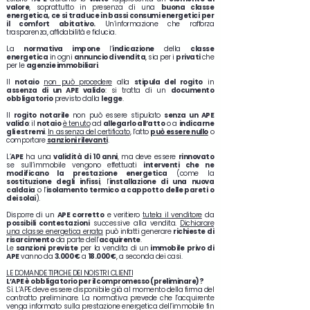
valore
, soprattutto in presenza di una
buona classe
energetica, ce si traduce in bassi consumi energetici per
il comfort abitativo.
Un’informazione che rafforza
trasparenza, affidabilità e fiducia.
La
normativa impone
l’
indicazione
della
classe
energetica
in ogni
annuncio di vendita
, sia per i
privati
che
per le
agenzie immobiliari
.
Il
notaio
non può procedere
alla
stipula del rogito
in
assenza di un APE valido
: si tratta di un
documento
obbligatorio
previsto dalla
legge
.
Il
rogito notarile
non può essere stipulato
senza un APE
valido
: il
notaio
è tenuto
ad
allegarlo all’atto
o a
indicarne
gli estremi
.
In assenza del certificato
, l’atto
può essere nullo
o
comportare
sanzioni rilevanti
.
L’
APE
ha una
validità di 10 anni
, ma deve essere
rinnovato
se sull’immobile vengono effettuati
interventi che ne
modificano la prestazione energetica
(come la
sostituzione degli infissi
, l’
installazione di una nuova
caldaia
o l’
isolamento termico a cappotto delle pareti o
dei solai
).
Disporre di un
APE corretto
e veritiero
tutela il venditore
da
possibili contestazioni
successive alla vendita.
Dichiarare
una classe energetica errata
può infatti generare
richieste di
risarcimento
da parte dell’
acquirente
.
Le
sanzioni previste
per la vendita di un
immobile
privo di
APE
vanno da
3.000 €
a
18.000 €
, a seconda dei casi.
LE DOMANDE TIPICHE DEI NOISTRI CLIENTI
L’APE è obbligatorio per il compromesso (preliminare)?
Sì. L’APE deve essere disponibile già al momento della firma del
contratto preliminare. La normativa prevede che l’acquirente
venga informato sulla prestazione energetica dell’immobile fin