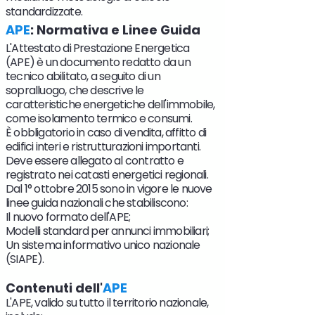
standardizzate.
APE
: Normativa e Linee Guida
L'Attestato di Prestazione Energetica
(APE) è un documento redatto da un
tecnico abilitato, a seguito di un
sopralluogo, che descrive le
caratteristiche energetiche dell'immobile,
come isolamento termico e consumi.
È obbligatorio in caso di vendita, affitto di
edifici interi e ristrutturazioni importanti.
Deve essere allegato al contratto e
registrato nei catasti energetici regionali.
Dal 1° ottobre 2015 sono in vigore le nuove
linee guida nazionali che stabiliscono:
Il nuovo formato dell'APE;
Modelli standard per annunci immobiliari;
Un sistema informativo unico nazionale
(SIAPE).
Contenuti dell'
APE
L'APE, valido su tutto il territorio nazionale,