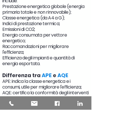
include:
Prestazione energetica globale (energia
primaria totale e non rinnovabile);
Classe energetica (da A4 a G);
Indici di prestazione termica;
Emissioni di CO2;
Energia consumata per vettore
energetico;
Raccomandazioni per migliorare
l'efficienza;
Efficienza degli impianti e quantità di
energia esportata.
Differenza tra
APE
e
AQE
APE: indica la classe energetica e i
consumi, utile per migliorare l'efficienza;
AQE: certifica la conformità degli interventi
eseguiti ai requisiti energetici.
Quando e da chi deve essere
redatto l'
APE
Valido 10 anni, è redatto da professionisti