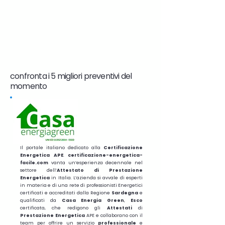
confronta i 5 migliori preventivi del
momento
Il portale italiano dedicato alla
Certificazione
Energetica APE
.
certificazione-energetica-
facile.com
vanta un’esperienza decennale nel
settore dell’
Attestato di Prestazione
Energetica
in Italia. L’azienda si avvale di esperti
in materia e di una rete di professionisti Energetici
certificati e accreditati dalla Regione
Sardegna
e
qualificati da
Casa Energia Green
,
Esco
certificata, che redigono gli
Attestati
di
Prestazione
Energetica
APE e collaborano con il
team per offrire un servizio
professionale
e