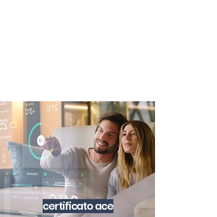
certificazione-energetica-
facile.com
Serve assistenza?
800.200.260
N. verde
certificato ace