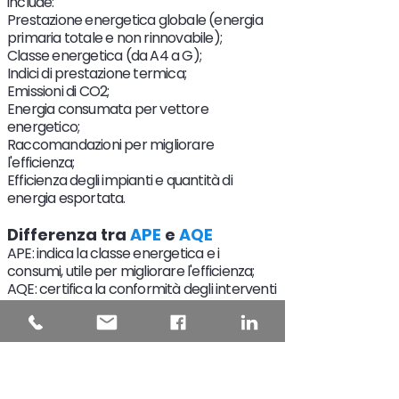
include:
Prestazione energetica globale (energia
primaria totale e non rinnovabile);
Classe energetica (da A4 a G);
Indici di prestazione termica;
Emissioni di CO2;
Energia consumata per vettore
energetico;
Raccomandazioni per migliorare
l'efficienza;
Efficienza degli impianti e quantità di
energia esportata.
Differenza tra
APE
e
AQE
APE: indica la classe energetica e i
consumi, utile per migliorare l'efficienza;
AQE: certifica la conformità degli interventi
eseguiti ai requisiti energetici.
Quando e da chi deve essere
redatto l'
APE
Valido 10 anni, è redatto da professionisti