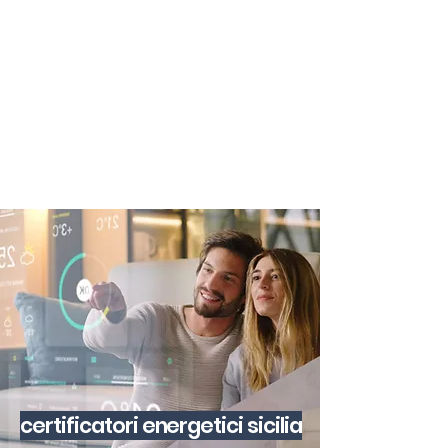
certificazione-energetica-
facile.com
Serve assistenza?
800.200.260
N. verde
certificatori energetici sicilia