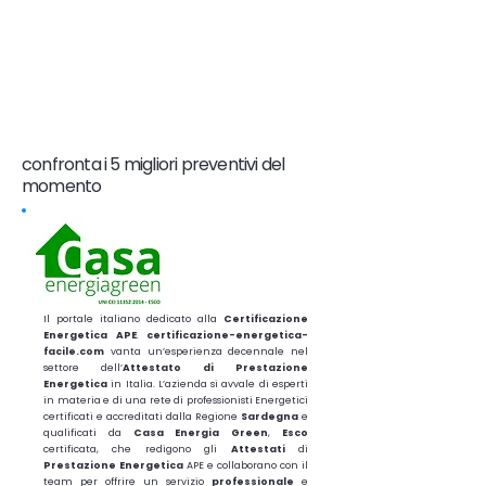
confronta i 5 migliori preventivi del
momento
Il portale italiano dedicato alla
Certificazione
Energetica APE
.
certificazione-energetica-
facile.com
vanta un’esperienza decennale nel
settore dell’
Attestato di Prestazione
Energetica
in Italia. L’azienda si avvale di esperti
in materia e di una rete di professionisti Energetici
certificati e accreditati dalla Regione
Sardegna
e
qualificati da
Casa Energia Green
,
Esco
certificata, che redigono gli
Attestati
di
Prestazione
Energetica
APE e collaborano con il
team per offrire un servizio
professionale
e