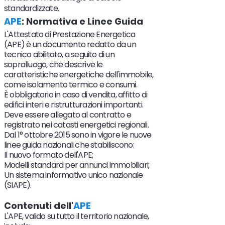
standardizzate.
APE
: Normativa e Linee Guida
L'Attestato di Prestazione Energetica
(APE) è un documento redatto da un
tecnico abilitato, a seguito di un
sopralluogo, che descrive le
caratteristiche energetiche dell'immobile,
come isolamento termico e consumi.
È obbligatorio in caso di vendita, affitto di
edifici interi e ristrutturazioni importanti.
Deve essere allegato al contratto e
registrato nei catasti energetici regionali.
Dal 1° ottobre 2015 sono in vigore le nuove
linee guida nazionali che stabiliscono:
Il nuovo formato dell'APE;
Modelli standard per annunci immobiliari;
Un sistema informativo unico nazionale
(SIAPE).
Contenuti dell'
APE
L'APE, valido su tutto il territorio nazionale,