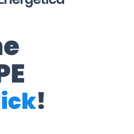
ne
PE
lick
!