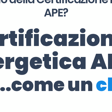
APE?
rtificazio
ergetica A
..come un
c