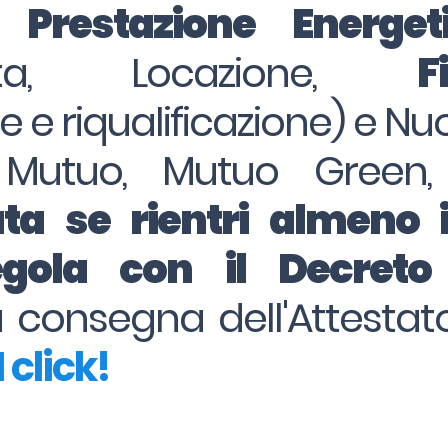
i Prestazione Energe
dita, Locazione,
F
ne e riqualificazione) e Nu
 Mutuo, Mutuo Green,
ta se rientri almeno 
regola con il Decret
la consegna dell'Attesta
 click!