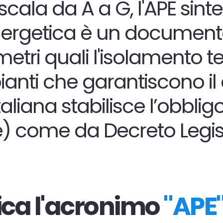
ala da A a G, l'APE sinteti
rgetica è un documento ch
metri quali l'isolamento 
pianti che garantiscono il 
aliana stabilisce
l’obblig
) come da Decreto Legisla
ica l'acronimo
"
APE