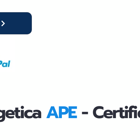
getica
APE
- Certi