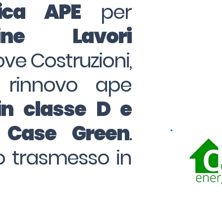
tica APE
per
ine Lavori
ove Costruzioni,
 rinnovo ape
in classe D e
o Case Green
.
to trasmesso in