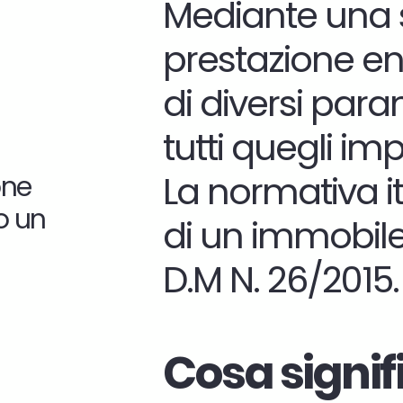
Mediante una sc
prestazione ene
di diversi para
tutti quegli im
La normativa it
one
o un
di un immobile
D.M N. 26/2015.
Cosa signif