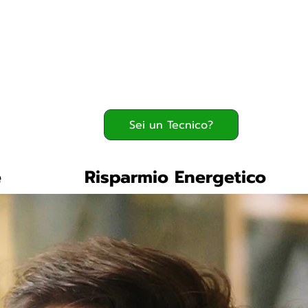
Serve assistenza?
800.200.260
verde
Sei un Tecnico?
e
Risparmio Energetico