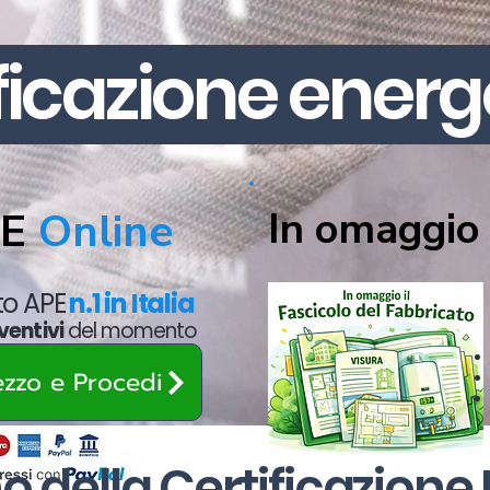
ificazione energ
In omaggio 
PE
Online
ato APE
n.1 in Italia
ventivi
del momento
rezzo e Procedi
o della Certificazione