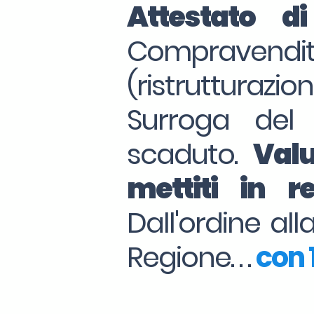
Attestato d
Compraven
(ristrutturazio
Surroga del
scaduto.
Valu
mettiti in 
Dall'ordine al
Regione. . .
con 1