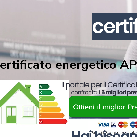
cert
ertificato energetico
A
Il portale per il Certific
confronta i
5 migliori pre
Ottieni il miglior P
Hai bisogn