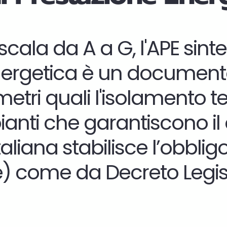
ala da A a G, l'APE sinteti
rgetica è un documento ch
metri quali l'isolamento 
pianti che garantiscono il 
aliana stabilisce
l’obblig
) come da Decreto Legisla