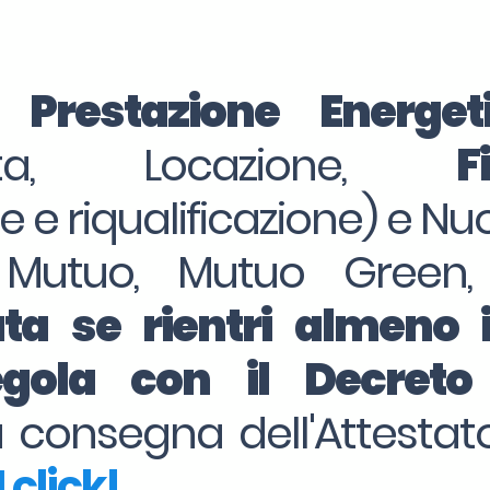
i Prestazione Energe
dita, Locazione,
F
ne e riqualificazione) e Nu
 Mutuo, Mutuo Green,
ta se rientri almeno 
regola con il Decret
la consegna dell'Attesta
 click!