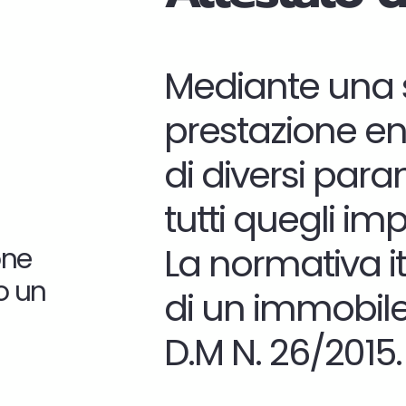
Mediante una sc
prestazione ene
di diversi para
tutti quegli im
La normativa it
one
o un
di un immobile
D.M N. 26/2015.