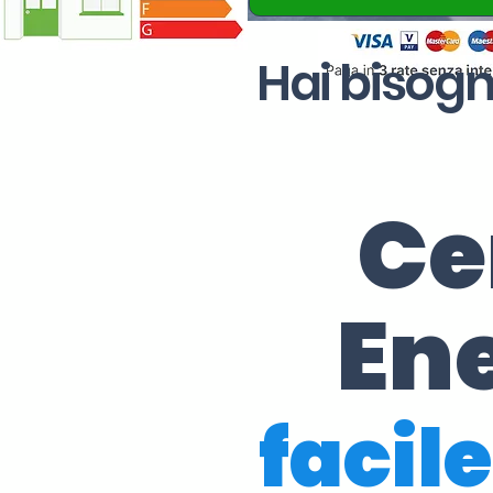
Hai bisogn
Ce
En
facile