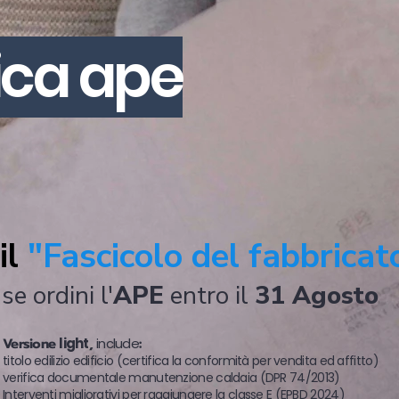
ica ape
il
"Fascicolo del fabbricat
se ordini l'
APE
entro il
31 Agosto
Versione
light
,
include
:
titolo edilizio edificio (certifica la conformità per vendita ed affitto)
verifica documentale manutenzione caldaia (DPR 74/2013)
Interventi migliorativi per raggiungere la classe E (EPBD 2024)