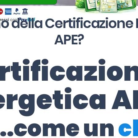
o della Certificazione
APE?
rtificazio
ergetica A
..come un
c