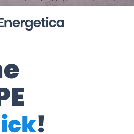
 Energetica
ne
PE
lick
!