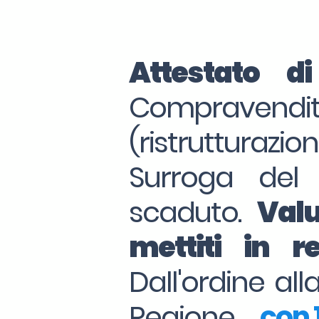
Attestato d
Compraven
(ristrutturazio
Surroga del
scaduto.
Valu
mettiti in 
Dall'ordine al
Regione. . .
con 1