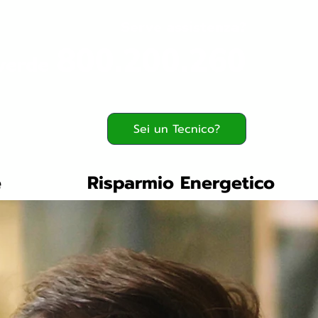
Serve assistenza?
800.200.260
verde
Sei un Tecnico?
e
Risparmio Energetico