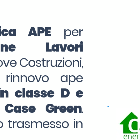
tica APE
per
ine Lavori
ove Costruzioni,
 rinnovo ape
in classe D e
o Case Green
.
to trasmesso in