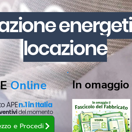
cazione energet
locazione
In omaggio 
PE
Online
ato APE
n.1 in Italia
ventivi
del momento
rezzo e Procedi