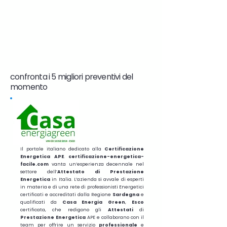
confronta i 5 migliori preventivi del
momento
Il portale italiano dedicato alla
Certificazione
Energetica APE
.
certificazione-energetica-
facile.com
vanta un’esperienza decennale nel
settore dell’
Attestato di Prestazione
Energetica
in Italia. L’azienda si avvale di esperti
in materia e di una rete di professionisti Energetici
certificati e accreditati dalla Regione
Sardegna
e
qualificati da
Casa Energia Green
,
Esco
certificata, che redigono gli
Attestati
di
Prestazione
Energetica
APE e collaborano con il
team per offrire un servizio
professionale
e