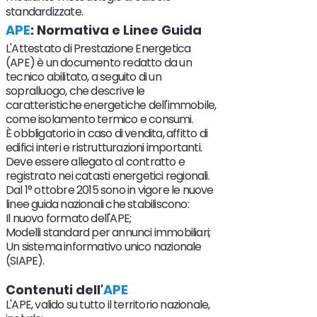
standardizzate.
APE
: Normativa e Linee Guida
L'Attestato di Prestazione Energetica
(APE) è un documento redatto da un
tecnico abilitato, a seguito di un
sopralluogo, che descrive le
caratteristiche energetiche dell'immobile,
come isolamento termico e consumi.
È obbligatorio in caso di vendita, affitto di
edifici interi e ristrutturazioni importanti.
Deve essere allegato al contratto e
registrato nei catasti energetici regionali.
Dal 1° ottobre 2015 sono in vigore le nuove
linee guida nazionali che stabiliscono:
Il nuovo formato dell'APE;
Modelli standard per annunci immobiliari;
Un sistema informativo unico nazionale
(SIAPE).
Contenuti dell'
APE
L'APE, valido su tutto il territorio nazionale,