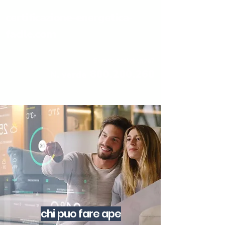
certificazione-energetica-
facile.com
Serve assistenza?
800.200.260
N. verde
chi puo fare ape