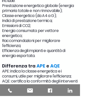
include:
Prestazione energetica globale (energia
primaria totale e non rinnovabile);
Classe energetica (da A4 a G);
Indici di prestazione termica;
Emissioni di CO2;
Energia consumata per vettore
energetico;
Raccomandazioni per migliorare
l'efficienza;
Efficienza degli impianti e quantità di
energia esportata.
Differenza tra
APE
e
AQE
APE: indica la classe energetica e i
consumi, utile per migliorare l'efficienza;
AQE: certifica la conformità degli interventi
eseguiti ai requisiti energetici.
Quando e da chi deve essere
redatto l'
APE
Valido 10 anni, è redatto da professionisti