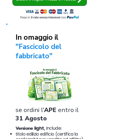
In omaggio il
"Fascicolo del
fabbricato"
se ordini l'
APE
entro il
31 Agosto
Versione
light
,
include
:
titolo edilizio edificio (certifica la