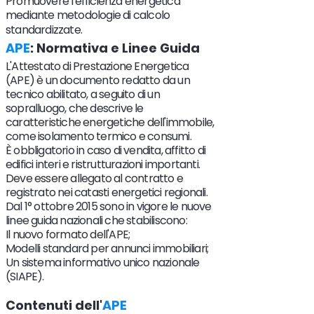
Promuovere l'efficienza energetica
mediante metodologie di calcolo
standardizzate.
APE
: Normativa e Linee Guida
L'Attestato di Prestazione Energetica
(APE) è un documento redatto da un
tecnico abilitato, a seguito di un
sopralluogo, che descrive le
caratteristiche energetiche dell'immobile,
come isolamento termico e consumi.
È obbligatorio in caso di vendita, affitto di
edifici interi e ristrutturazioni importanti.
Deve essere allegato al contratto e
registrato nei catasti energetici regionali.
Dal 1° ottobre 2015 sono in vigore le nuove
linee guida nazionali che stabiliscono:
Il nuovo formato dell'APE;
Modelli standard per annunci immobiliari;
Un sistema informativo unico nazionale
(SIAPE).
Contenuti dell'
APE