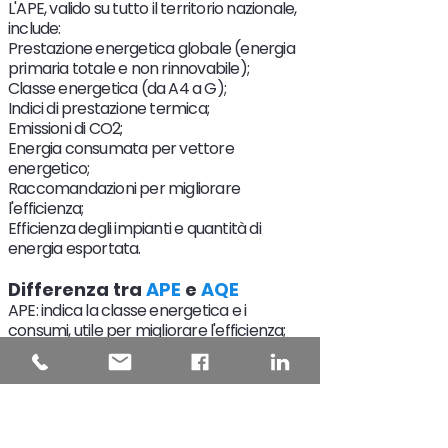
L'APE, valido su tutto il territorio nazionale,
include:
Prestazione energetica globale (energia
primaria totale e non rinnovabile);
Classe energetica (da A4 a G);
Indici di prestazione termica;
Emissioni di CO2;
Energia consumata per vettore
energetico;
Raccomandazioni per migliorare
l'efficienza;
Efficienza degli impianti e quantità di
energia esportata.
Differenza tra
APE
e
AQE
APE: indica la classe energetica e i
consumi, utile per migliorare l'efficienza;
AQE: certifica la conformità degli interventi
eseguiti ai requisiti energetici.
Quando e da chi deve essere
redatto l'
APE