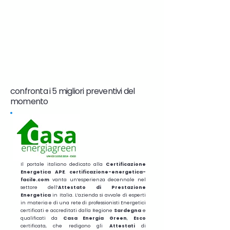
confronta i 5 migliori preventivi del
momento
Il portale italiano dedicato alla
Certificazione
Energetica APE
.
certificazione-energetica-
facile.com
vanta un’esperienza decennale nel
settore dell’
Attestato di Prestazione
Energetica
in Italia. L’azienda si avvale di esperti
in materia e di una rete di professionisti Energetici
certificati e accreditati dalla Regione
Sardegna
e
qualificati da
Casa Energia Green
,
Esco
certificata, che redigono gli
Attestati
di