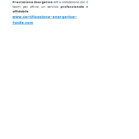
Prestazione
Energetica
APE e collaborano con il
team per offrire un servizio
professionale
e
affidabile
.
www.certificazione-energetica-
facile.com