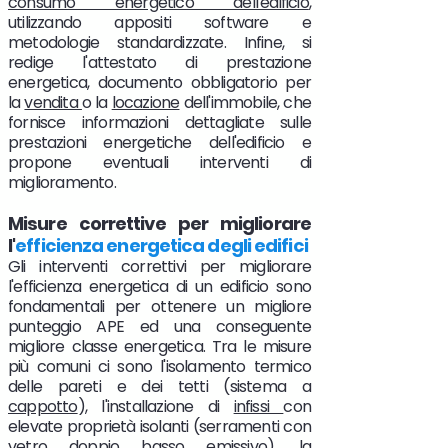
consumo energetico dell'edificio
,
utilizzando appositi software e
metodologie standardizzate. Infine, si
redige l'attestato di prestazione
energetica, documento obbligatorio per
la
vendita
o la
locazione
dell'immobile, che
fornisce informazioni dettagliate sulle
prestazioni energetiche dell'edificio e
propone eventuali interventi di
miglioramento.
Misure correttive per migliorare
l'
efficienza energetica degli edifici
Gli interventi correttivi per migliorare
l'efficienza energetica di un edificio sono
fondamentali per ottenere un migliore
punteggio APE ed una conseguente
migliore classe energetica. Tra le misure
più comuni ci sono l'isolamento termico
delle pareti e dei tetti (sistema a
cappotto
), l'installazione di
infissi
con
elevate proprietà isolanti (serramenti con
vetro doppio basso emissivo), la