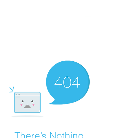
certificazione-energetica-
facile.com
Serve assistenza?
800.200.260
N. verde
There’s Nothing