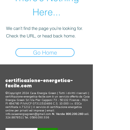
Here...
We can’t find the page you’re looking for.
Check the URL, or head back home.
Go Home
certificazione-energetica-
facile.com
©Copyright 2024 Casa Energia Green | Tutti i diritti riservati |
certificazione-energetica-facile.com è un servizio offerto da Casa
Energia Green Srl Via Pier Capponi
73 - 50132
Firenze - REA
FI 694760 P.IVA/CF
07311510486
C.S. 10.000 i.v. ESCo
certificata n.71212 | il servizio di certificazione energetica
online per privati ed imprese |
email:
info.casaenergiagreen@gmail.com
N. Verde
800.200.260
cell.
324.8878511
Tel.
0586.090.936