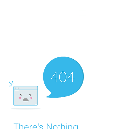
certificazione-energetica-
facile.com
Serve assistenza?
800.200.260
N. verde
There’s Nothing