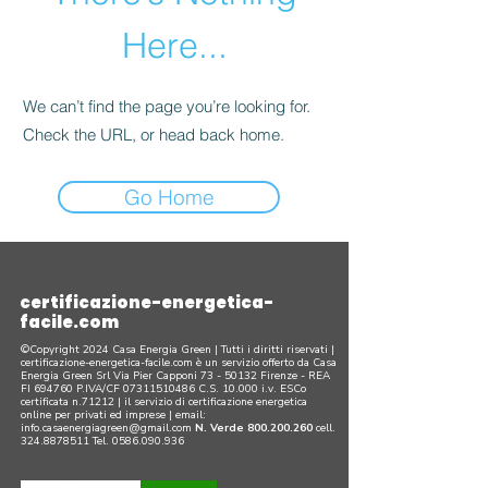
Here...
We can’t find the page you’re looking for.
Check the URL, or head back home.
Go Home
certificazione-energetica-
facile.com
©Copyright 2024 Casa Energia Green | Tutti i diritti riservati |
certificazione-energetica-facile.com è un servizio offerto da Casa
Energia Green Srl Via Pier Capponi
73 - 50132
Firenze - REA
FI 694760 P.IVA/CF
07311510486
C.S. 10.000 i.v. ESCo
certificata n.71212 | il servizio di certificazione energetica
online per privati ed imprese |
email:
info.casaenergiagreen@gmail.com
N. Verde
800.200.260
cell.
324.8878511
Tel.
0586.090.936