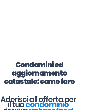
certificazione-energetica-
facile.com
Serve assistenza?
800.200.260
N. verde
Condomini ed
aggiornamento
catastale: come fare
Aderisci all'offerta per
il tuo
condominio