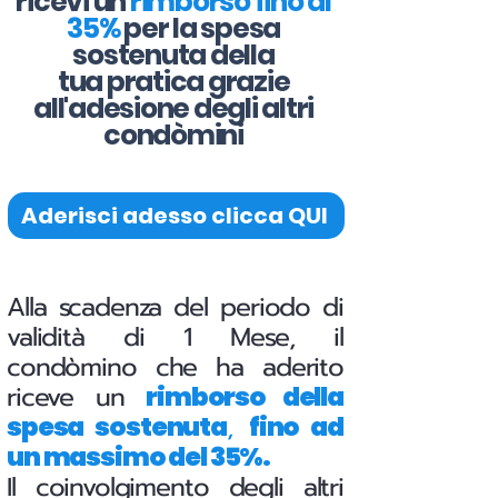
ricevi un
rimborso fino al
35%
per la spesa
sostenuta della
tua pratica grazie
all'adesione degli altri
condòmini
Aderisci adesso clicca QUI
Alla scadenza del periodo di
validità di 1 Mese, il
condòmino che ha aderito
riceve un
rimborso della
,
spesa sostenuta
fino ad
un massimo del 35%.
Il coinvolgimento degli altri