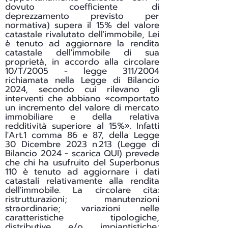
dovuto coefficiente di
deprezzamento previsto per
normativa) supera il 15% del valore
catastale rivalutato dell'immobile, Lei
è tenuto ad aggiornare la rendita
catastale dell'immobile di sua
proprietà, in accordo alla circolare
10/T/2005 - legge 311/2004
richiamata nella Legge di Bilancio
2024, secondo cui rilevano gli
interventi che abbiano «comportato
un incremento del valore di mercato
immobiliare e della relativa
redditività superiore al 15%». Infatti
l'Art.1 comma 86 e 87, della Legge
30 Dicembre 2023 n.213 (Legge di
Bilancio 2024 - scarica QUI) prevede
che chi ha usufruito del Superbonus
110 è tenuto ad aggiornare i dati
catastali relativamente alla rendita
dell'immobile. La circolare cita:
ristrutturazioni; manutenzioni
straordinarie; variazioni nelle
caratteristiche tipologiche,
distributive e/o impiantistiche;