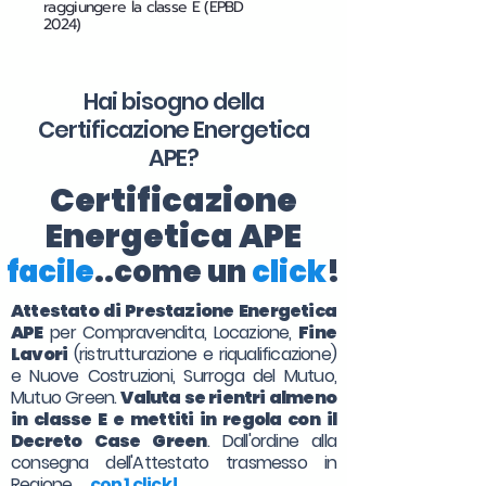
raggiungere la classe E (EPBD
2024)
Hai bisogno della
Certificazione Energetica
APE?
Certificazione
Energetica APE
facile
..come un
click
!
Attestato di Prestazione Energetica
APE
per Compravendita, Locazione,
Fine
Lavori
(ristrutturazione e riqualificazione)
e Nuove Costruzioni, Surroga del Mutuo,
Mutuo Green.
Valuta se rientri almeno
in classe E e mettiti in regola con il
Decreto Case Green
. Dall'ordine alla
consegna dell'Attestato trasmesso in
Regione. . .
con 1 click!