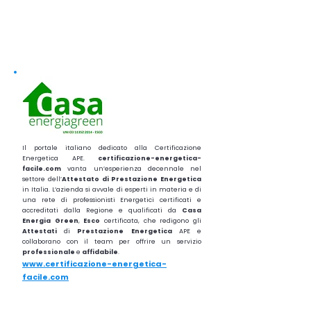
Il portale italiano dedicato alla Certificazione
Energetica APE.
certificazione-energetica-
facile.com
vanta un’esperienza decennale nel
settore dell’
Attestato di Prestazione Energetica
in Italia. L’azienda si avvale di esperti in materia e di
una rete di professionisti Energetici certificati e
accreditati dalla Regione e qualificati da
Casa
Energia Green
,
Esco
certificata, che redigono gli
Attestati
di
Prestazione
Energetica
APE e
collaborano con il team per offrire un servizio
professionale
e
affidabile
.
www.certificazione-energetica-
facile.com