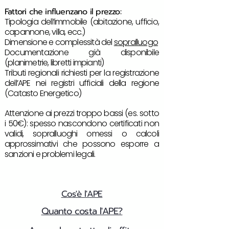
Fattori che influenzano il prezzo:
Tipologia dell’immobile (abitazione, ufficio,
capannone, villa, ecc.)
Dimensione e complessità del
sopralluogo
Documentazione già disponibile
(planimetrie, libretti impianti)
Tributi regionali richiesti per la registrazione
dell’APE nei registri ufficiali della regione
(Catasto Energetico)
Attenzione ai prezzi troppo bassi (es. sotto
i 50€): spesso nascondono certificati non
validi, sopralluoghi omessi o calcoli
approssimativi che possono esporre a
sanzioni e problemi legali.
Cos'è l'APE
Quanto costa l'APE?