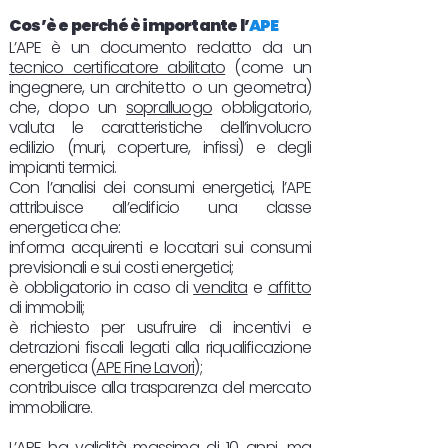
Cos’è e perché è importante l’
APE
L’APE è un documento redatto da un
tecnico certificatore abilitato
(come un
ingegnere, un architetto o un geometra)
che, dopo un
sopralluogo
obbligatorio,
valuta le caratteristiche dell’involucro
edilizio (muri, coperture, infissi) e degli
impianti termici.
Con l’analisi dei consumi energetici, l’APE
attribuisce all’edificio una classe
energetica che:
informa acquirenti e locatari sui consumi
previsionali e sui costi energetici;
è obbligatorio in caso di
vendita
e
affitto
di immobili;
è richiesto per usufruire di incentivi e
detrazioni fiscali legati alla riqualificazione
energetica (
APE Fine Lavori
);
contribuisce alla trasparenza del mercato
immobiliare.
L’APE ha
validità
massima di 10 anni, ma