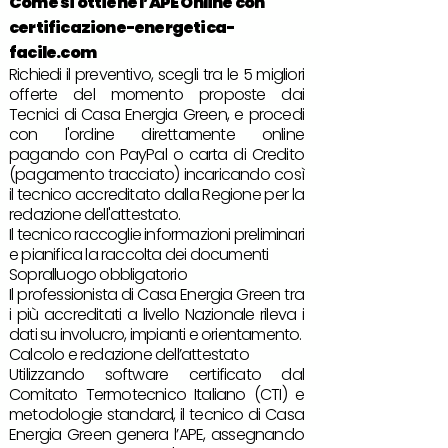
Come si ottiene l’
APE Online
con
certificazione-energetica-
facile.com
Richiedi il preventivo, scegli tra le 5 migliori
offerte del momento proposte dai
Tecnici di Casa Energia Green, e procedi
con l'ordine direttamente online
pagando con PayPal o carta di Credito
(pagamento tracciato) incaricando così
il tecnico accreditato dalla Regione per la
redazione dell'attestato.
Il tecnico raccoglie informazioni preliminari
e pianifica la raccolta dei documenti
Sopralluogo obbligatorio
Il professionista di Casa Energia Green tra
i più accreditati a livello Nazionale rileva i
dati su involucro, impianti e orientamento.
Calcolo e redazione dell’attestato
Utilizzando software certificato dal
Comitato Termotecnico Italiano (CTI) e
metodologie standard, il tecnico di Casa
Energia Green genera l’APE, assegnando