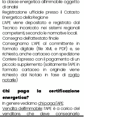
la classe energetica all'immobile oggetto
di analisi
Registrazione ufficiale presso il Catasto
Energetico della Regione
L’APE viene depositato e registrato dal
Tecnico incaricato nei sistemi regionali
competenti, secondo le normative locali.
Consegna dell’attestato finale
Consegnamo L’APE al committente in
formato digitale (file XML e PDF) e, se
richiesto, anche cartaceo con spedizione
Corriere Espresso con il pagamento di un
piccolo supplemento (solitamente l'APE in
formato cartaceo in originale viene
richiesto dal Notaio in fase di
rogito
notarile
)
Chi paga
la certificazione
energetica?
In genere vediamo
chi paga l'APE
:
Vendita dell’immobile
: l’APE è a carico del
venditore, che deve consegnarlo