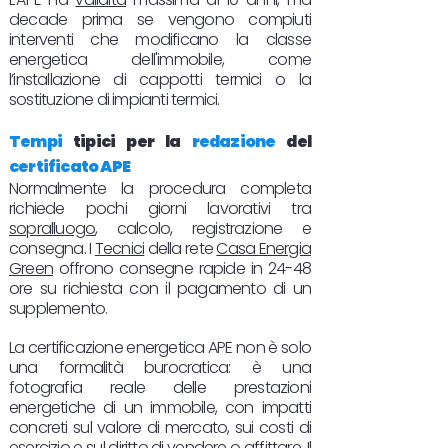
decade prima se vengono compiuti
interventi che modificano la classe
energetica dell'immobile, come
l’installazione di cappotti termici o la
sostituzione di impianti termici.
Tempi
tipici per la
redazione
del
certificato APE
Normalmente la procedura completa
richiede pochi giorni lavorativi tra
sopralluogo
, calcolo, registrazione e
consegna. I
Tecnici
della rete
Casa Energia
Green
offrono consegne rapide in 24-48
ore su richiesta con il pagamento di un
supplemento.
La certificazione energetica APE non è solo
una formalità burocratica: è una
fotografia reale delle prestazioni
energetiche di un immobile, con impatti
concreti sul valore di mercato, sui costi di
esercizio e sul diritto di
vendere
o
affittare
. Il