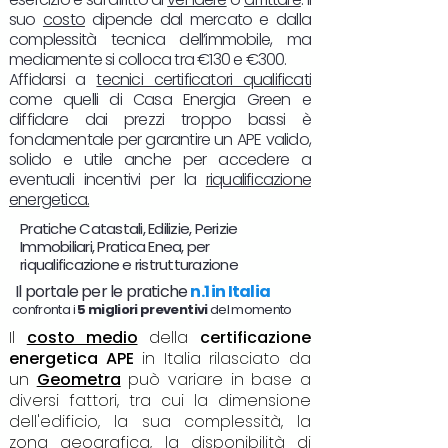
suo
costo
dipende dal mercato e dalla
complessità tecnica dell’immobile, ma
mediamente si colloca tra €130 e €300.
Affidarsi a
tecnici certificatori qualificati
come quelli di Casa Energia Green e
diffidare dai prezzi troppo bassi è
fondamentale per garantire un APE valido,
solido e utile anche per accedere a
eventuali incentivi per la
riqualificazione
energetica.
Pratiche Catastali, Edilizie, Perizie
Immobiliari, Pratica Enea, per
riqualificazione e ristrutturazione
Il portale per le pratiche
n.1 in Italia
confronta i
5 migliori preventivi
del momento
Il
costo medio
della
certificazione
energetica APE
in Italia rilasciato da
un
Geometra
può variare in base a
diversi fattori, tra cui la dimensione
dell'edificio, la sua complessità, la
zona geografica, la disponibilità di