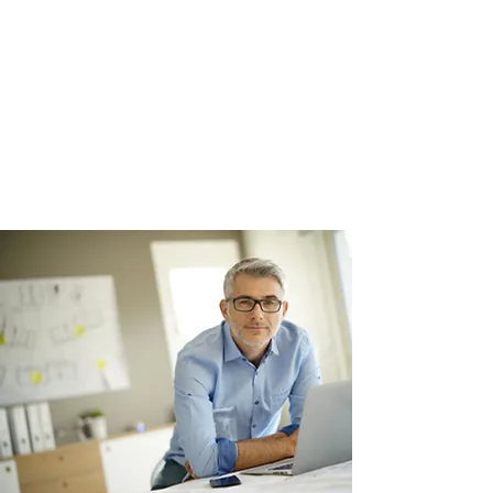
certificazione-energetica-
facile.com
Serve assistenza?
800.200.260
N. verde