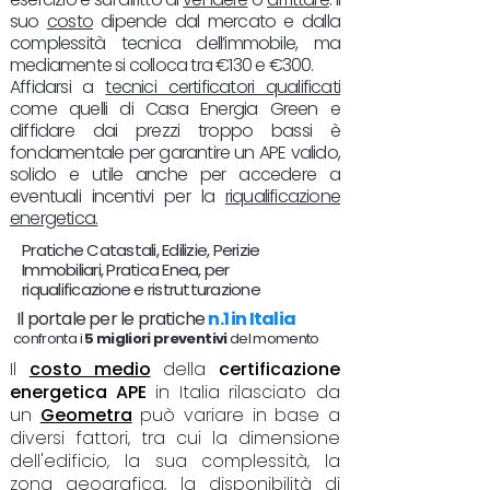
suo
costo
dipende dal mercato e dalla
complessità tecnica dell’immobile, ma
mediamente si colloca tra €130 e €300.
Affidarsi a
tecnici certificatori qualificati
come quelli di Casa Energia Green e
diffidare dai prezzi troppo bassi è
fondamentale per garantire un APE valido,
solido e utile anche per accedere a
eventuali incentivi per la
riqualificazione
energetica.
Pratiche Catastali, Edilizie, Perizie
Immobiliari, Pratica Enea, per
riqualificazione e ristrutturazione
Il portale per le pratiche
n.1 in Italia
confronta i
5 migliori preventivi
del momento
Il
costo medio
della
certificazione
energetica APE
in Italia rilasciato da
un
Geometra
può variare in base a
diversi fattori, tra cui la dimensione
dell'edificio, la sua complessità, la
zona geografica, la disponibilità di