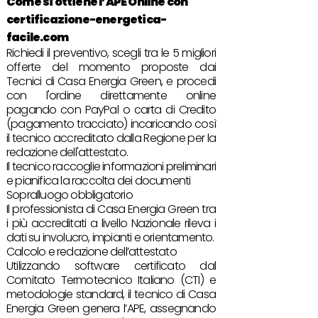
Come si ottiene l’
APE Online
con
certificazione-energetica-
facile.com
Richiedi il preventivo, scegli tra le 5 migliori
offerte del momento proposte dai
Tecnici di Casa Energia Green, e procedi
con l'ordine direttamente online
pagando con PayPal o carta di Credito
(pagamento tracciato) incaricando così
il tecnico accreditato dalla Regione per la
redazione dell'attestato.
Il tecnico raccoglie informazioni preliminari
e pianifica la raccolta dei documenti
Sopralluogo obbligatorio
Il professionista di Casa Energia Green tra
i più accreditati a livello Nazionale rileva i
dati su involucro, impianti e orientamento.
Calcolo e redazione dell’attestato
Utilizzando software certificato dal
Comitato Termotecnico Italiano (CTI) e
metodologie standard, il tecnico di Casa
Energia Green genera l’APE, assegnando