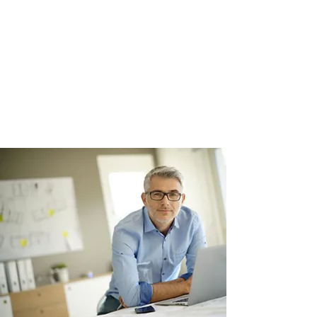
certificazione-energetica-
facile.com
Serve assistenza?
800.200.260
N. verde