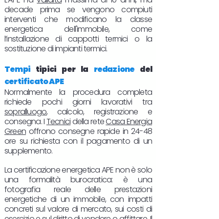
decade prima se vengono compiuti
interventi che modificano la classe
energetica dell'immobile, come
l’installazione di cappotti termici o la
sostituzione di impianti termici.
Tempi
tipici per la
redazione
del
certificato APE
Normalmente la procedura completa
richiede pochi giorni lavorativi tra
sopralluogo
, calcolo, registrazione e
consegna. I
Tecnici
della rete
Casa Energia
Green
offrono consegne rapide in 24-48
ore su richiesta con il pagamento di un
supplemento.
La certificazione energetica APE non è solo
una formalità burocratica: è una
fotografia reale delle prestazioni
energetiche di un immobile, con impatti
concreti sul valore di mercato, sui costi di
esercizio e sul diritto di
vendere
o
affittare
. Il