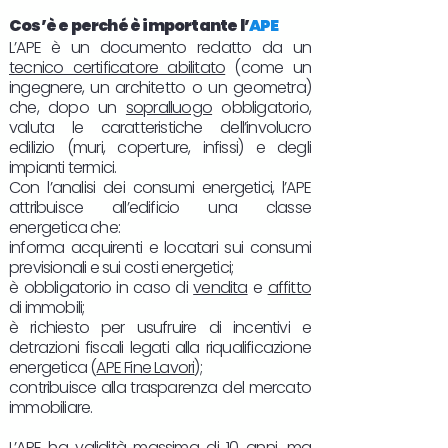
Cos’è e perché è importante l’
APE
L’APE è un documento redatto da un
tecnico certificatore abilitato
(come un
ingegnere, un architetto o un geometra)
che, dopo un
sopralluogo
obbligatorio,
valuta le caratteristiche dell’involucro
edilizio (muri, coperture, infissi) e degli
impianti termici.
Con l’analisi dei consumi energetici, l’APE
attribuisce all’edificio una classe
energetica che:
informa acquirenti e locatari sui consumi
previsionali e sui costi energetici;
è obbligatorio in caso di
vendita
e
affitto
di immobili;
è richiesto per usufruire di incentivi e
detrazioni fiscali legati alla riqualificazione
energetica (
APE Fine Lavori
);
contribuisce alla trasparenza del mercato
immobiliare.
L’APE ha
validità
massima di 10 anni, ma