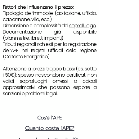
Fattori che influenzano il prezzo:
Tipologia dell’immobile (abitazione, ufficio,
capannone, villa, ecc.)
Dimensione e complessità del
sopralluogo
Documentazione già disponibile
(planimetrie, libretti impianti)
Tributi regionali richiesti per la registrazione
dell’APE nei registri ufficiali della regione
(Catasto Energetico)
Attenzione ai prezzi troppo bassi (es. sotto
i 50€): spesso nascondono certificati non
validi, sopralluoghi omessi o calcoli
approssimativi che possono esporre a
sanzioni e problemi legali.
Cos'è l'APE
Quanto costa l'APE?