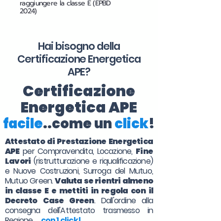
raggiungere la classe E (EPBD
2024)
Hai bisogno della
Certificazione Energetica
APE?
Certificazione
Energetica APE
facile
..come un
click
!
Attestato di Prestazione Energetica
APE
per Compravendita, Locazione,
Fine
Lavori
(ristrutturazione e riqualificazione)
e Nuove Costruzioni, Surroga del Mutuo,
Mutuo Green.
Valuta se rientri almeno
in classe E e mettiti in regola con il
Decreto Case Green
. Dall'ordine alla
consegna dell'Attestato trasmesso in
Regione. . .
con 1 click!