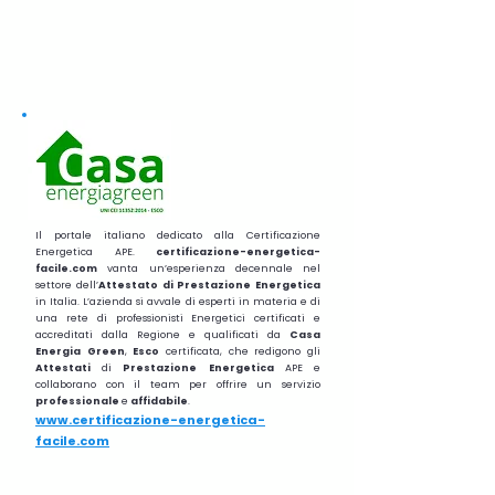
Il portale italiano dedicato alla Certificazione
Energetica APE.
certificazione-energetica-
facile.com
vanta un’esperienza decennale nel
settore dell’
Attestato di Prestazione Energetica
in Italia. L’azienda si avvale di esperti in materia e di
una rete di professionisti Energetici certificati e
accreditati dalla Regione e qualificati da
Casa
Energia Green
,
Esco
certificata, che redigono gli
Attestati
di
Prestazione
Energetica
APE e
collaborano con il team per offrire un servizio
professionale
e
affidabile
.
www.certificazione-energetica-
facile.com