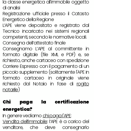
la classe energetica all'immobile oggetto
di analisi
Registrazione ufficiale presso il Catasto
Energetico della Regione
L’APE viene depositato e registrato dal
Tecnico incaricato nei sistemi regionali
competenti, secondo le normative locali.
Consegna dell’attestato finale
Consegnamo L’APE al committente in
formato digitale (file XML e PDF) e, se
richiesto, anche cartaceo con spedizione
Corriere Espresso con il pagamento di un
piccolo supplemento (solitamente l'APE in
formato cartaceo in originale viene
richiesto dal Notaio in fase di
rogito
notarile
)
Chi paga
la certificazione
energetica?
In genere vediamo
chi paga l'APE
:
Vendita dell’immobile
: l’APE è a carico del
venditore, che deve consegnarlo