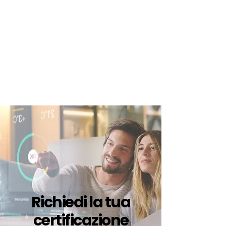
certificazione-energetica-
facile.com
Serve assistenza?
800.200.260
N. verde
Richiedi la tua
certificazione