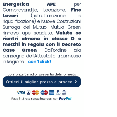
Energetica APE
per
Compravendita, Locazione,
Fine
Lavori
(ristrutturazione e
riqualificazione) e Nuove Costruzioni,
Surroga del Mutuo, Mutuo Green,
rinnovo ape scaduto.
Valuta se
rientri almeno in classe D e
mettiti in regola con il Decreto
Case Green
. Dall'ordine alla
consegna dell'Attestato trasmesso
in Regione. . .
con 1 click!
confronta i 5 migliori preventivi del momento
Ottieni il miglior prezzo e procedi