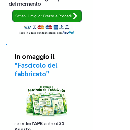
del momento
Ottieni il miglior Prezzo e Procedi
In omaggio il
"Fascicolo del
fabbricato"
se ordini l'
APE
entro il
31
Agosto