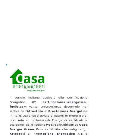
Il portale italiano dedicato alla Certificazione
Energetica APE.
certificazione-energetica-
facile.com
vanta un’esperienza decennale nel
settore dell’
Attestato di Prestazione Energetica
in Italia. L’azienda si avvale di esperti in materia e di
una rete di professionisti Energetici certificati e
accreditati dalla Regione
Puglia
e qualificati da
Casa
Energia Green
,
Esco
certificata, che redigono gli
Attestati
di
Prestazione
Energetica
APE e