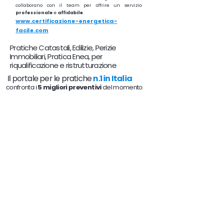
collaborano con il team per offrire un servizio
professionale
e
affidabile
.
www.certificazione-energetica-
facile.com
Pratiche Catastali, Edilizie, Perizie
Immobiliari, Pratica Enea, per
riqualificazione e ristrutturazione
Il portale per le pratiche
n.1 in Italia
confronta i
5 migliori preventivi
del momento