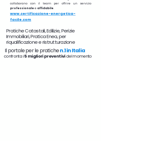
collaborano con il team per offrire un servizio
professionale
e
affidabile
.
www.certificazione-energetica-
facile.com
Pratiche Catastali, Edilizie, Perizie
Immobiliari, Pratica Enea, per
riqualificazione e ristrutturazione
Il portale per le pratiche
n.1 in Italia
confronta i
5 migliori preventivi
del momento