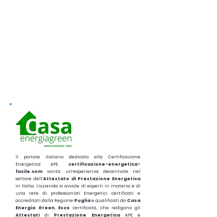
Il portale italiano dedicato alla Certificazione
Energetica APE.
certificazione-energetica-
facile.com
vanta un’esperienza decennale nel
settore dell’
Attestato di Prestazione Energetica
in Italia. L’azienda si avvale di esperti in materia e di
una rete di professionisti Energetici certificati e
accreditati dalla Regione
Puglia
e qualificati da
Casa
Energia Green
,
Esco
certificata, che redigono gli
Attestati
di
Prestazione
Energetica
APE e