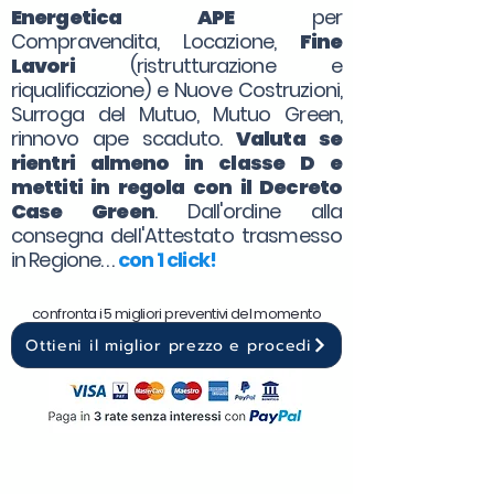
Energetica APE
per
Compravendita, Locazione,
Fine
Lavori
(ristrutturazione e
riqualificazione) e Nuove Costruzioni,
Surroga del Mutuo, Mutuo Green,
rinnovo ape scaduto.
Valuta se
rientri almeno in classe D e
mettiti in regola con il Decreto
Case Green
. Dall'ordine alla
consegna dell'Attestato trasmesso
in Regione. . .
con 1 click!
confronta i 5 migliori preventivi del momento
Ottieni il miglior prezzo e procedi