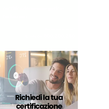
certificazione-energetica-
facile.com
Serve assistenza?
800.200.260
N. verde
Richiedi la tua
certificazione