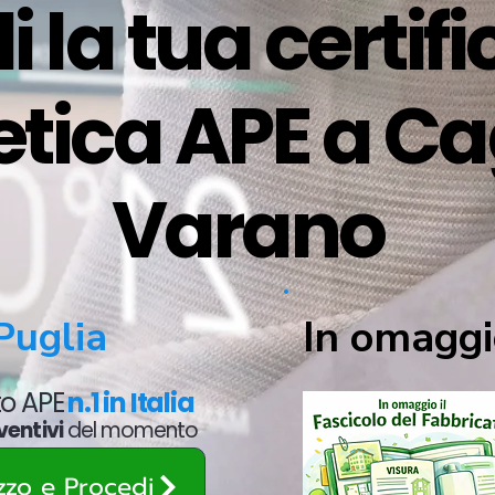
i la tua certif
etica APE a C
Varano
In omaggi
Puglia
ato APE
n.1 in Italia
ventivi
del momento
ezzo e Procedi