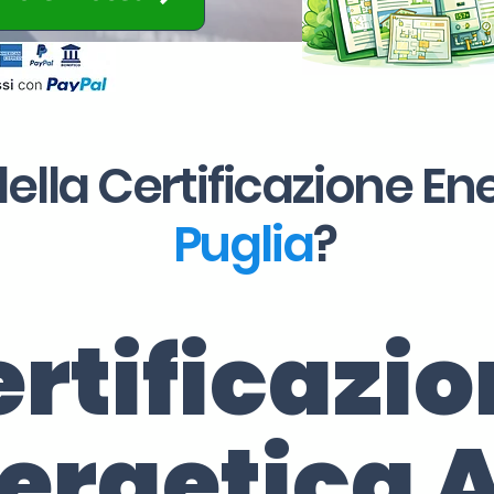
ella Certificazione En
Puglia
?
rtificazi
ergetica 