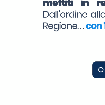
mettiti in 
Dall'ordine al
Regione. . .
con 1
O