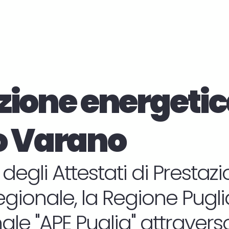
zione energetic
 Varano
 degli Attestati di Presta
regionale, la Regione Puglia 
le "APE Puglia" attraverso