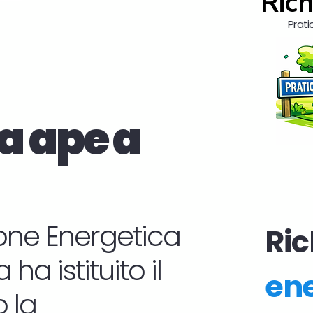
Rich
Prati
a ape a
zione Energetica
Ric
ha istituito il
ene
 la