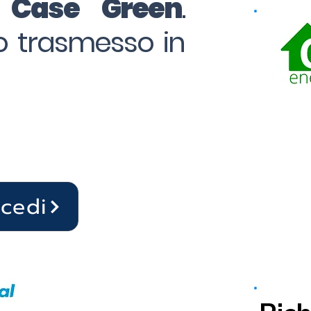
o Case Green
.
to trasmesso in
ocedi