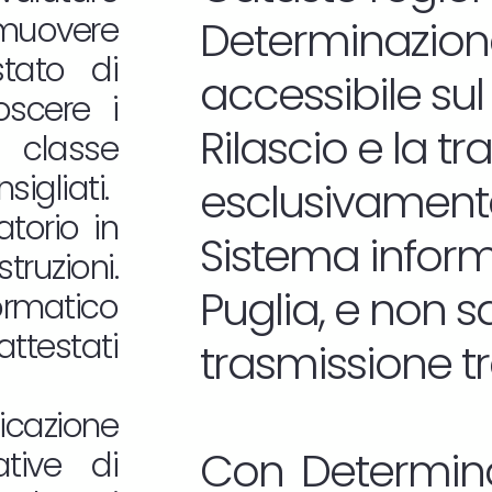
omuovere
Determinazione
estato di
accessibile sul
oscere i
Rilascio e la t
 classe
sigliati.
esclusivamente
atorio in
Sistema informa
truzioni.
Puglia, e non 
ormatico
attestati
trasmissione t
icazione
Con Determina
tive di