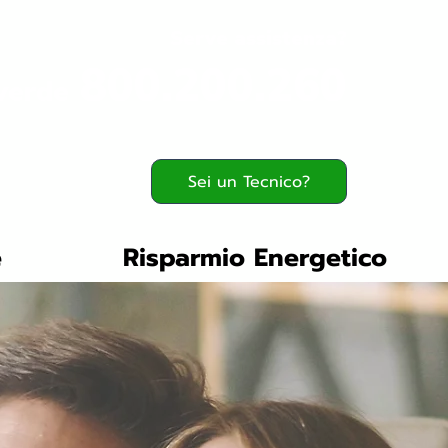
Serve assistenza?
800.200.260
verde
Sei un Tecnico?
e
Risparmio Energetico