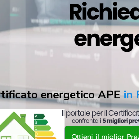
Richied
energ
tificato energetico APE
in 
Il portale per il Certific
confronta i
5 migliori pre
Ottieni il miglior Pr