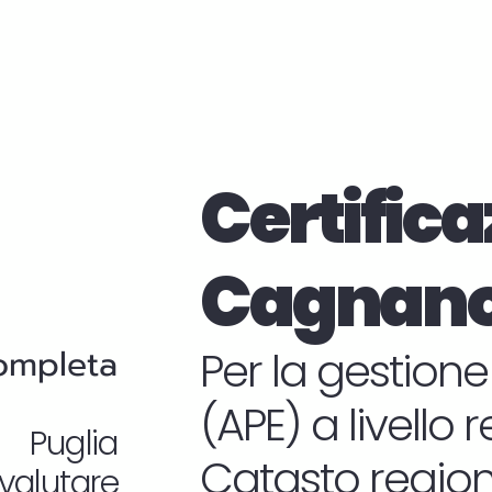
Certifica
Cagnano
completa
Per la gestione
(APE) a livello 
n Puglia
Catasto regiona
valutare