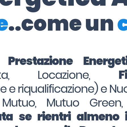
e
..come un
i Prestazione Energe
dita, Locazione,
F
ne e riqualificazione) e Nu
 Mutuo, Mutuo Green,
ta se rientri almeno 