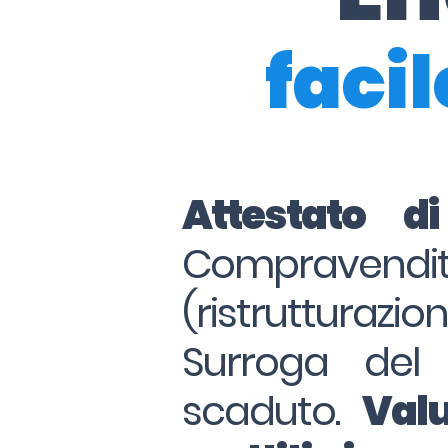
facil
Attestato d
Compraven
(ristrutturazio
Surroga del
scaduto.
Valu