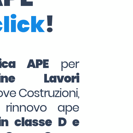
click
!
tica APE
per
ine Lavori
ove Costruzioni,
 rinnovo ape
in classe D e