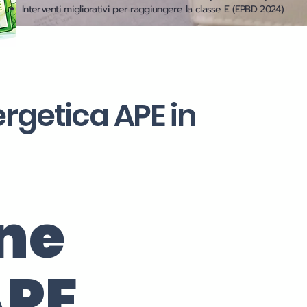
Interventi migliorativi per raggiungere la classe E (EPBD 2024)
ergetica APE in
one
APE