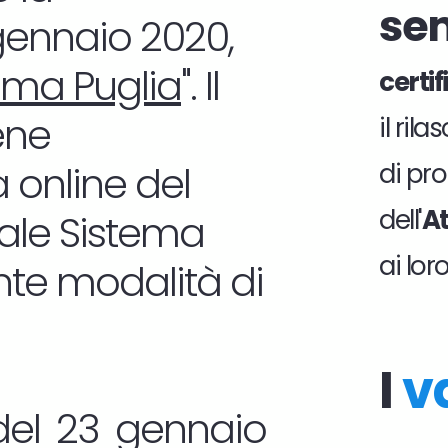
se
 gennaio 2020,
ema Puglia
". Il
certi
ene
il ril
 online del
di pro
dell'
At
tale Sistema
ai lor
nte modalità di
I
v
del 23 gennaio