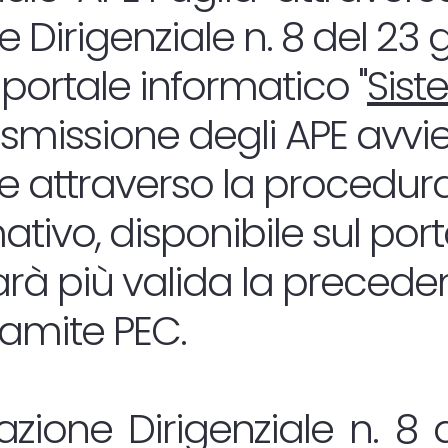
 Dirigenziale n. 8 del 23
 portale informatico "
Sist
rasmissione degli APE avvi
 attraverso la procedura
tivo, disponibile sul por
sarà più valida la precede
ramite PEC.
zione Dirigenziale n. 8 