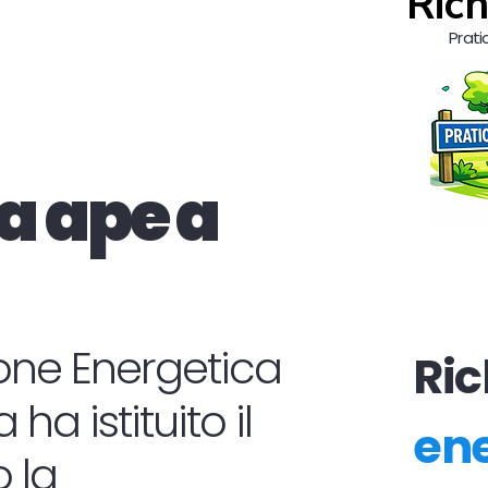
Rich
Prati
a ape a
zione Energetica
Ric
ha istituito il
ene
 la