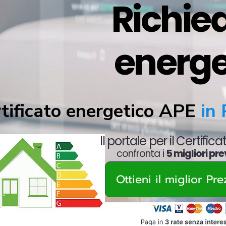
Richied
energe
tificato energetico APE
in 
Il portale per il Certific
confronta i
5 migliori pre
Ottieni il miglior Pr