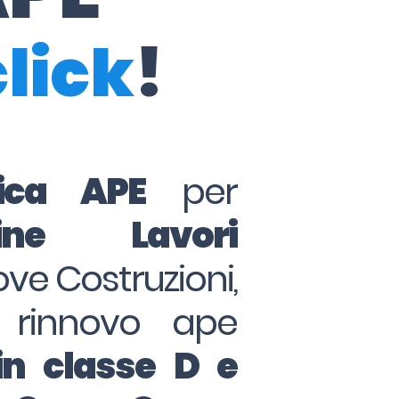
click
!
tica APE
per
ine Lavori
ove Costruzioni,
 rinnovo ape
in classe D e