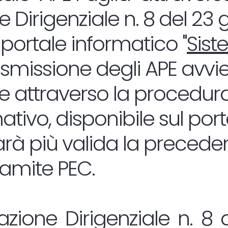
 Dirigenziale n. 8 del 23
 portale informatico "
Sist
rasmissione degli APE avvi
 attraverso la procedura
tivo, disponibile sul por
sarà più valida la precede
ramite PEC.
zione Dirigenziale n. 8 