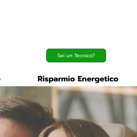
Serve assistenza?
800.200.260
verde
Sei un Tecnico?
e
Risparmio Energetico