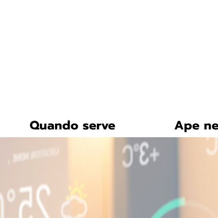
certificazione-energe
Quando serve
Ape ne