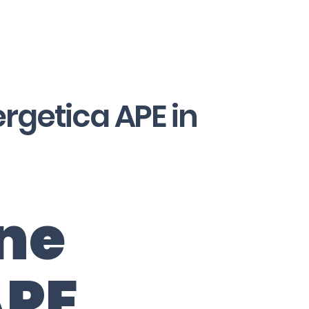
ergetica APE in
one
APE