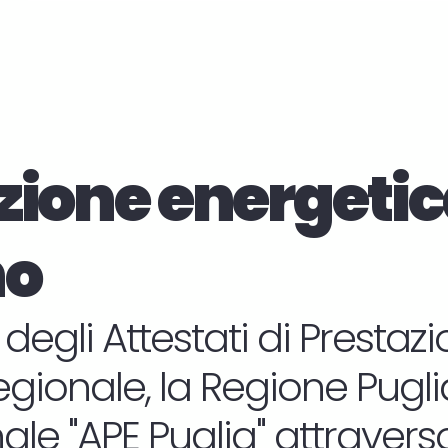
zione energetic
no
 degli Attestati di Presta
regionale, la Regione Puglia 
le "APE Puglia" attraverso