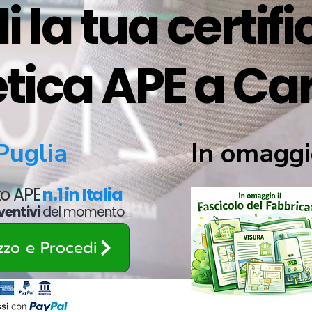
i la tua certif
tica APE a C
In omaggi
Puglia
ato APE
n.1 in Italia
ventivi
del momento
ezzo e Procedi