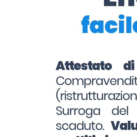
facil
Attestato d
Compraven
(ristrutturazio
Surroga del
scaduto.
Valu