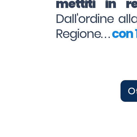
mettiti in 
Dall'ordine al
Regione. . .
con 1
O