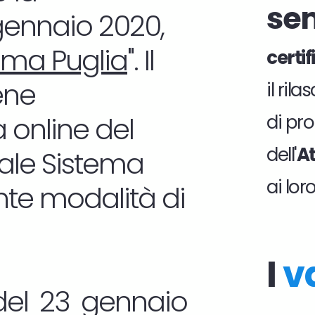
se
 gennaio 2020,
ema Puglia
". Il
certi
ene
il ril
 online del
di pro
dell'
At
tale Sistema
ai lor
nte modalità di
I
v
del 23 gennaio