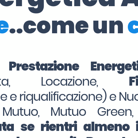
e
..come un
i Prestazione Energe
dita, Locazione,
F
ne e riqualificazione) e Nu
 Mutuo, Mutuo Green,
ta se rientri almeno 