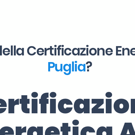
ella Certificazione En
Puglia
?
rtificazi
ergetica 