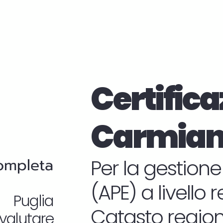
Certifica
Carmia
completa
Per la gestione
(APE) a livello 
n Puglia
Catasto regiona
valutare