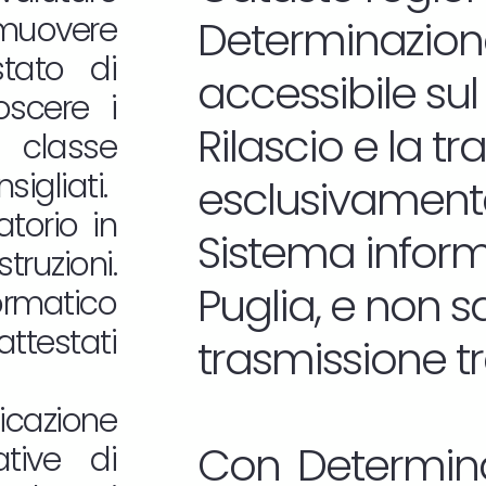
omuovere
Determinazione
estato di
accessibile sul
oscere i
Rilascio e la t
 classe
sigliati.
esclusivamente
atorio in
Sistema informa
truzioni.
Puglia, e non 
ormatico
attestati
trasmissione t
icazione
Con Determina
tive di