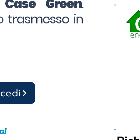
o Case Green
.
to trasmesso in
ocedi