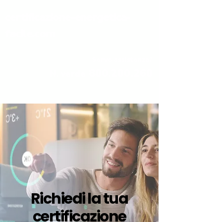
certificazione-energetica-
facile.com
Serve assistenza?
800.200.260
N. verde
Richiedi la tua
certificazione