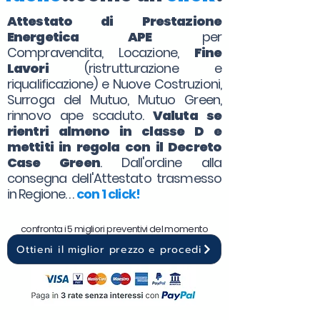
Attestato di Prestazione
Energetica APE
per
Compravendita, Locazione,
Fine
Lavori
(ristrutturazione e
riqualificazione) e Nuove Costruzioni,
Surroga del Mutuo, Mutuo Green,
rinnovo ape scaduto.
Valuta se
rientri almeno in classe D e
mettiti in regola con il Decreto
Case Green
. Dall'ordine alla
consegna dell'Attestato trasmesso
in Regione. . .
con 1 click!
confronta i 5 migliori preventivi del momento
Ottieni il miglior prezzo e procedi