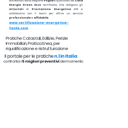
accreditati dalla Regione
Puglia
e qualificati da
Casa
Energia Green
,
Esco
certificata, che redigono gli
Attestati
di
Prestazione
Energetica
APE e
collaborano con il team per offrire un servizio
professionale
e
affidabile
.
www.certificazione-energetica-
facile.com
Pratiche Catastali, Edilizie, Perizie
Immobiliari, Pratica Enea, per
riqualificazione e ristrutturazione
Il portale per le pratiche
n.1 in Italia
confronta i
5 migliori preventivi
del momento