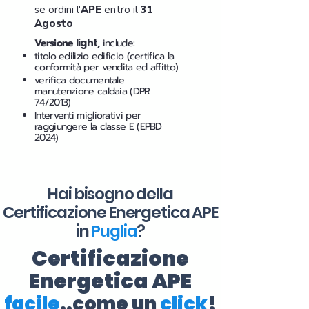
se ordini l'
APE
entro il
31
Agosto
Versione
light
,
include:
titolo edilizio edificio (certifica la
conformità per vendita ed affitto)
verifica documentale
manutenzione caldaia (DPR
74/2013)
Interventi migliorativi per
raggiungere la classe E (EPBD
2024)
Hai bisogno della
Certificazione Energetica APE
in
Puglia
?
Certificazione
Energetica APE
facile
..come un
click
!