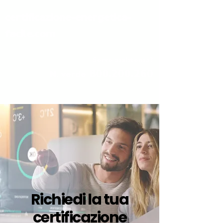
certificazione-energetica-
facile.com
Serve assistenza?
800.200.260
N. verde
Richiedi la tua
certificazione