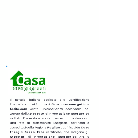
Il portale italiano dedicato alla Certificazione
Energetica APE.
certificazione-energetica-
facile.com
vanta un’esperienza decennale nel
settore dell’
Attestato di Prestazione Energetica
in Italia. L’azienda si avvale di esperti in materia e di
una rete di professionisti Energetici certificati e
accreditati dalla Regione
Puglia
e qualificati da
Casa
Energia Green
,
Esco
certificata, che redigono gli
Attestati
di
Prestazione
Energetica
APE e