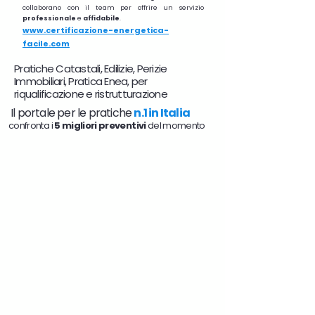
collaborano con il team per offrire un servizio
professionale
e
affidabile
.
www.certificazione-energetica-
facile.com
Pratiche Catastali, Edilizie, Perizie
Immobiliari, Pratica Enea, per
riqualificazione e ristrutturazione
Il portale per le pratiche
n.1 in Italia
confronta i
5 migliori preventivi
del momento