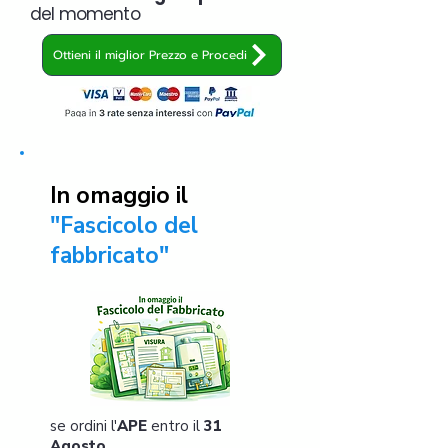
del momento
Ottieni il miglior Prezzo e Procedi
In omaggio il
"Fascicolo del
fabbricato"
se ordini l'
APE
entro il
31
Agosto