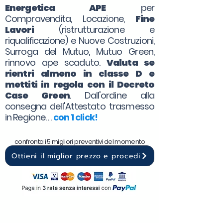
Energetica APE
per
Compravendita, Locazione,
Fine
Lavori
(ristrutturazione e
riqualificazione) e Nuove Costruzioni,
Surroga del Mutuo, Mutuo Green,
rinnovo ape scaduto.
Valuta se
rientri almeno in classe D e
mettiti in regola con il Decreto
Case Green
. Dall'ordine alla
consegna dell'Attestato trasmesso
in Regione. . .
con 1 click!
confronta i 5 migliori preventivi del momento
Ottieni il miglior prezzo e procedi