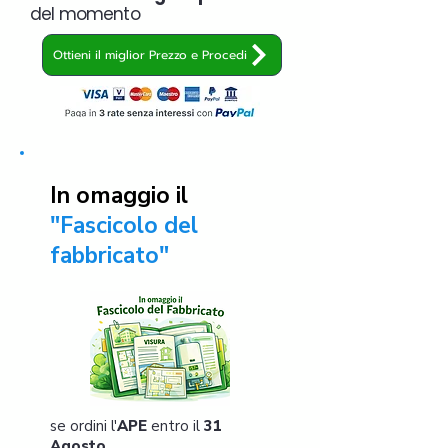
del momento
Ottieni il miglior Prezzo e Procedi
In omaggio il
"Fascicolo del
fabbricato"
se ordini l'
APE
entro il
31
Agosto