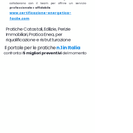
collaborano con il team per offrire un servizio
professionale
e
affidabile
.
www.certificazione-energetica-
facile.com
Pratiche Catastali, Edilizie, Perizie
Immobiliari, Pratica Enea, per
riqualificazione e ristrutturazione
Il portale per le pratiche
n.1 in Italia
confronta i
5 migliori preventivi
del momento