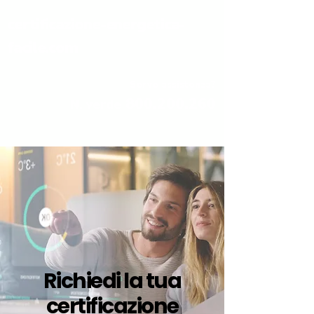
certificazione-energetica-
facile.com
Serve assistenza?
800.200.260
N. verde
Richiedi la tua
certificazione