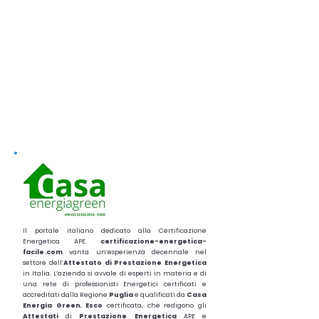
Il portale italiano dedicato alla Certificazione
Energetica APE.
certificazione-energetica-
facile.com
vanta un’esperienza decennale nel
settore dell’
Attestato di Prestazione Energetica
in Italia. L’azienda si avvale di esperti in materia e di
una rete di professionisti Energetici certificati e
accreditati dalla Regione
Puglia
e qualificati da
Casa
Energia Green
,
Esco
certificata, che redigono gli
Attestati
di
Prestazione
Energetica
APE e