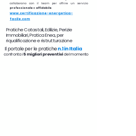
collaborano con il team per offrire un servizio
professionale
e
affidabile
.
www.certificazione-energetica-
facile.com
Pratiche Catastali, Edilizie, Perizie
Immobiliari, Pratica Enea, per
riqualificazione e ristrutturazione
Il portale per le pratiche
n.1 in Italia
confronta i
5 migliori preventivi
del momento