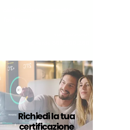
certificazione-energetica-
facile.com
Serve assistenza?
800.200.260
N. verde
Richiedi la tua
certificazione