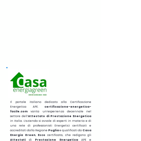
Il portale italiano dedicato alla Certificazione
Energetica APE.
certificazione-energetica-
facile.com
vanta un’esperienza decennale nel
settore dell’
Attestato di Prestazione Energetica
in Italia. L’azienda si avvale di esperti in materia e di
una rete di professionisti Energetici certificati e
accreditati dalla Regione
Puglia
e qualificati da
Casa
Energia Green
,
Esco
certificata, che redigono gli
Attestati
di
Prestazione
Energetica
APE e