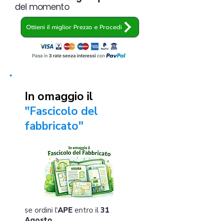
del momento
Ottieni il miglior Prezzo e Procedi
In omaggio il
"Fascicolo del
fabbricato"
se ordini l'
APE
entro il
31
Agosto