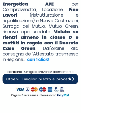
Energetica APE
per
Compravendita, Locazione,
Fine
Lavori
(ristrutturazione e
riqualificazione) e Nuove Costruzioni,
Surroga del Mutuo, Mutuo Green,
rinnovo ape scaduto.
Valuta se
rientri almeno in classe D e
mettiti in regola con il Decreto
Case Green
. Dall'ordine alla
consegna dell'Attestato trasmesso
in Regione. . .
con 1 click!
confronta i 5 migliori preventivi del momento
Ottieni il miglior prezzo e procedi