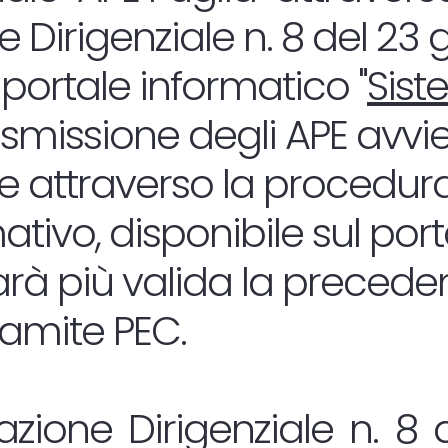
 Dirigenziale n. 8 del 23
 portale informatico "
Sist
rasmissione degli APE avvi
 attraverso la procedura
tivo, disponibile sul por
sarà più valida la precede
ramite PEC.
zione Dirigenziale n. 8 