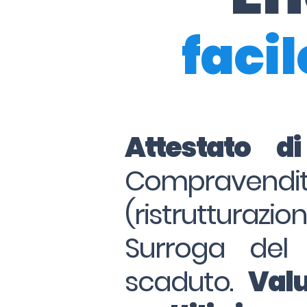
facil
Attestato d
Compraven
(ristrutturazio
Surroga del
scaduto.
Valu