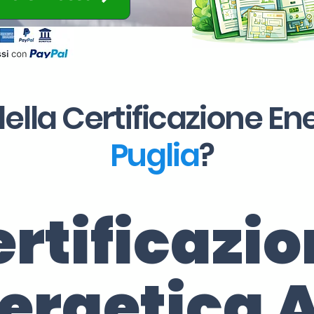
ella Certificazione En
Puglia
?
rtificazi
ergetica 