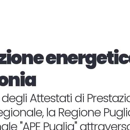
zione energetic
onia
 degli Attestati di Presta
regionale, la Regione Puglia 
le "APE Puglia" attraverso