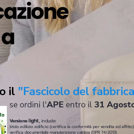
icazione
 a
o il
"Fascicolo del fabbric
se ordini l'
APE
entro il
31 Agost
Versione
light
,
include:
titolo edilizio edificio (certifica la conformità per vendita ed affitto)
verifica documentale manutenzione caldaia (DPR 74/2013)