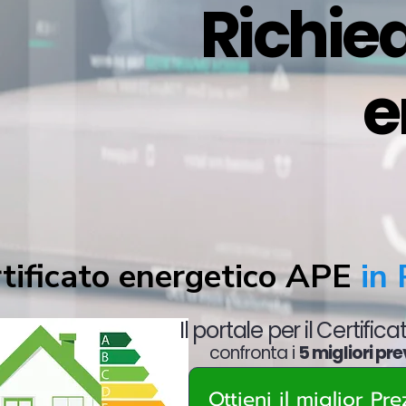
Richied
e
tificato energetico APE
in 
Il portale per il Certific
confronta i
5 migliori pre
Ottieni il miglior Pr