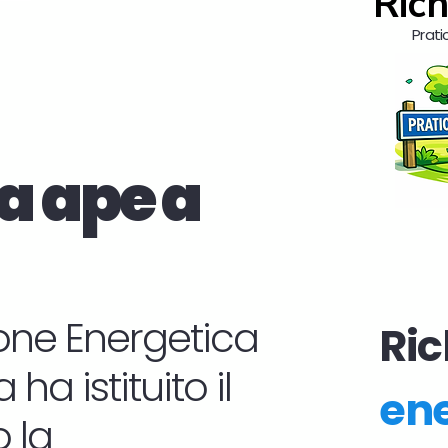
Rich
Prati
a ape a
zione Energetica
Ric
ha istituito il
ene
 la