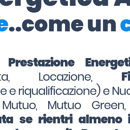
e
..come un
i Prestazione Energe
dita, Locazione,
F
ne e riqualificazione) e Nu
 Mutuo, Mutuo Green,
ta se rientri almeno 