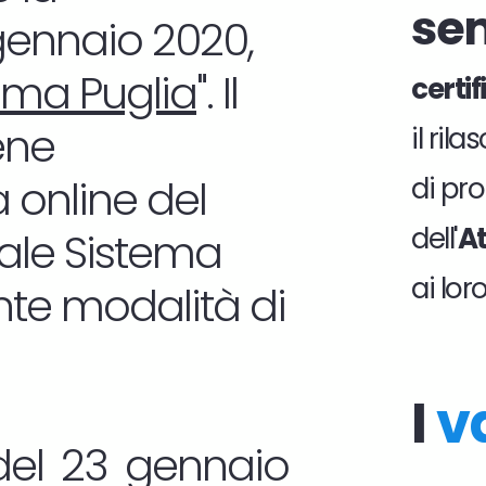
se
 gennaio 2020,
ema Puglia
". Il
certi
ene
il ril
 online del
di pro
dell'
At
tale Sistema
ai lor
nte modalità di
I
v
del 23 gennaio