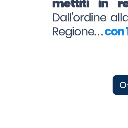
mettiti in 
Dall'ordine al
Regione. . .
con 1
O