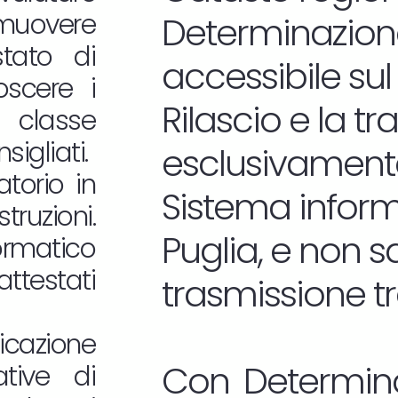
omuovere
Determinazione
estato di
accessibile sul
oscere i
Rilascio e la t
 classe
sigliati.
esclusivamente
atorio in
Sistema informa
truzioni.
Puglia, e non 
ormatico
attestati
trasmissione t
icazione
Con Determina
tive di