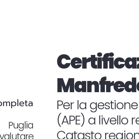
Certifica
Manfred
completa
Per la gestione
(APE) a livello 
n Puglia
Catasto regiona
valutare