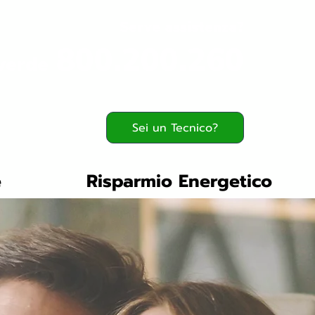
Serve assistenza?
800.200.260
verde
Sei un Tecnico?
e
Risparmio Energetico