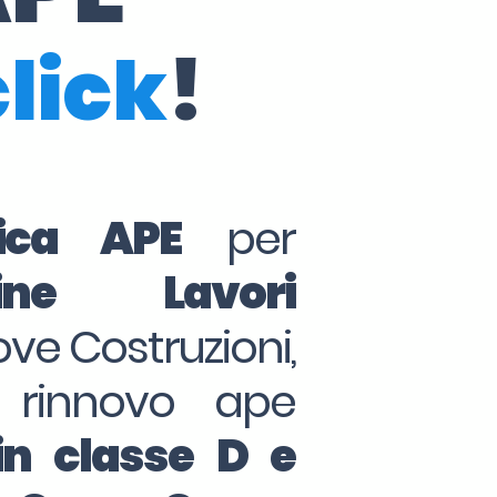
click
!
tica APE
per
ine Lavori
ove Costruzioni,
 rinnovo ape
in classe D e