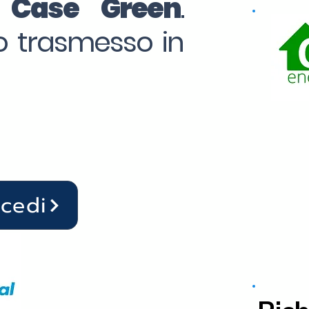
o Case Green
.
to trasmesso in
ocedi