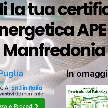
i la tua certif
nergetica APE
Manfredonia
In omaggi
Puglia
ato APE
n.1 in Italia
ventivi
del momento
ezzo e Procedi