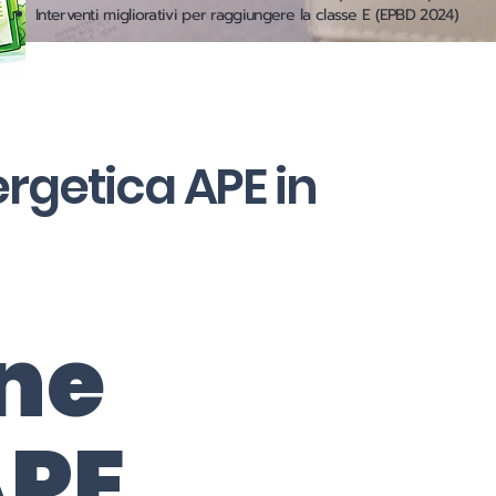
Interventi migliorativi per raggiungere la classe E (EPBD 2024)
ergetica APE in
one
APE