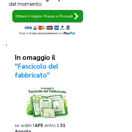
del momento
Ottieni il miglior Prezzo e Procedi
In omaggio il
"Fascicolo del
fabbricato"
se ordini l'
APE
entro il
31
Agosto