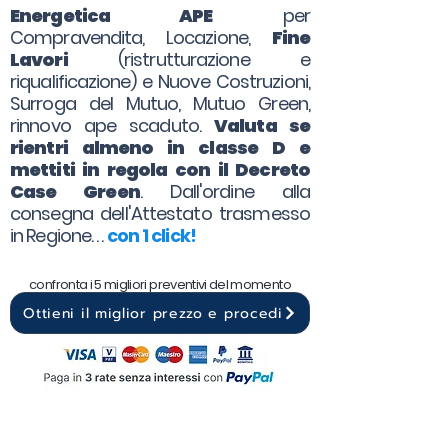
Energetica APE
per
Compravendita, Locazione,
Fine
Lavori
(ristrutturazione e
riqualificazione) e Nuove Costruzioni,
Surroga del Mutuo, Mutuo Green,
rinnovo ape scaduto.
Valuta se
rientri almeno in classe D e
mettiti in regola con il Decreto
Case Green
. Dall'ordine alla
consegna dell'Attestato trasmesso
in Regione. . .
con 1 click!
confronta i 5 migliori preventivi del momento
Ottieni il miglior prezzo e procedi