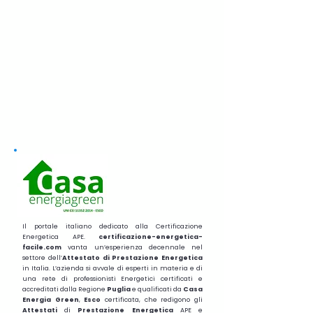
Il portale italiano dedicato alla Certificazione
Energetica APE.
certificazione-energetica-
facile.com
vanta un’esperienza decennale nel
settore dell’
Attestato di Prestazione Energetica
in Italia. L’azienda si avvale di esperti in materia e di
una rete di professionisti Energetici certificati e
accreditati dalla Regione
Puglia
e qualificati da
Casa
Energia Green
,
Esco
certificata, che redigono gli
Attestati
di
Prestazione
Energetica
APE e