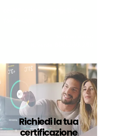
certificazione-energetica-
facile.com
Serve assistenza?
800.200.260
N. verde
Richiedi la tua
certificazione