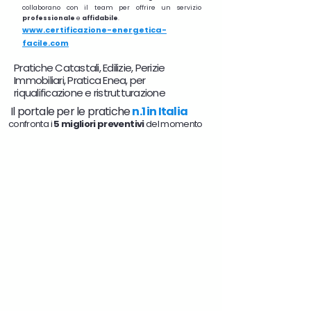
collaborano con il team per offrire un servizio
professionale
e
affidabile
.
www.certificazione-energetica-
facile.com
Pratiche Catastali, Edilizie, Perizie
Immobiliari, Pratica Enea, per
riqualificazione e ristrutturazione
Il portale per le pratiche
n.1 in Italia
confronta i
5 migliori preventivi
del momento